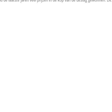
d de laatste jaren veel prijzen in de kop van de uitslag gewonnen. Dit