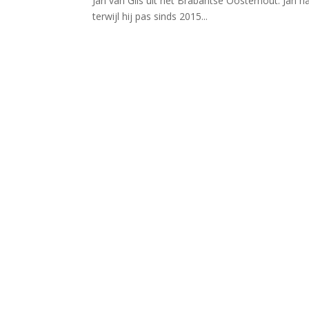
Jan van Gils uit het Brabantse Oosterhout. Jan ha
terwijl hij pas sinds 2015...