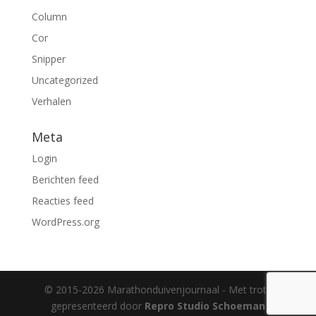
Column
Cor
Snipper
Uncategorized
Verhalen
Meta
Login
Berichten feed
Reacties feed
WordPress.org
© 2015-2026 Marathonduivenjournaal - Met trots
gepresenteerd door
Repro Studio Schoeman