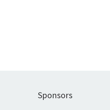
We kregen een paar koppels eieren op die bon.
Daar kwamen na enkele weken mooie jongen
uit. Deze duiven vlogen en vliegen hier rond
maar...
Sponsors