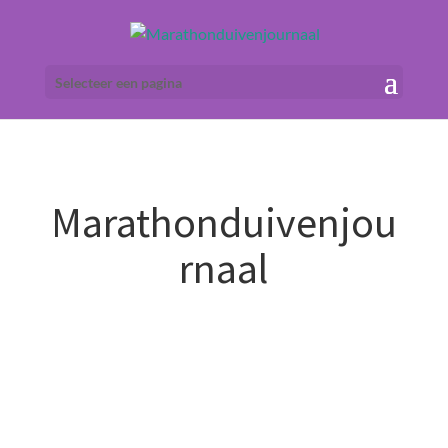
Selecteer een pagina
Marathonduivenjou
rnaal
Het
Marathonduivenjournaal is
hèt internetmagazine over
de marathonduif en hun