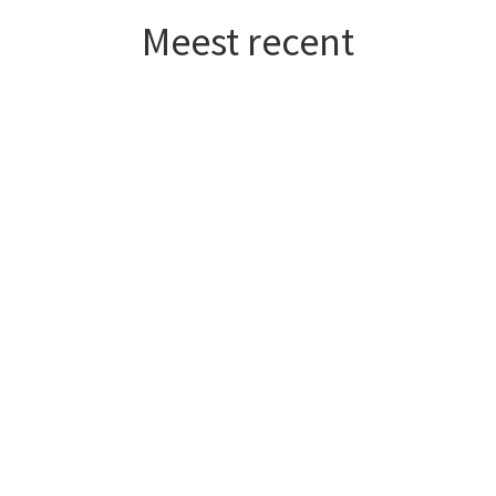
Meest recent
Hoe een zwarte duivin en een rode doffer Jay
Lissenberg tot duivenliefhebber maakten…
? Winnaar van Perpignan 2026 » Jay
Lissenberg Midden in de vakantie van mij en