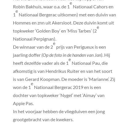
e
Robin Bakhuis, waar o.a. de 1
Nationaal Cahors en
e
1
Nationaal Bergerac uitkomen) met een duivin van
Hommes en znn uit Akersloot. Deze duivin komt uit
e
topkweker ‘Golden Boy’ en ‘Miss Tarbes’ (2
Nationaal Perpignan).
e
De winnaar van de 2
prijs van Perigueux is een
jaarling doffer
(Op de foto in de handen van Jan
). Hij
e
heeft dezelfde vader als de 1
Nationaal Pau, die
afkomstig is van Hendrikus Ruiter en van het soort
is van Gerard Koopman. De moeder is ‘Marianne’. Zij
e
won de 1
Nationaal Bergerac 2019 en is een
dochter van topkweker ‘Nygel’ met ‘Aimay’ van
Appie Pas.
In het voorjaar hebben de vliegduiven een jong
grootgebracht van de kwekers.