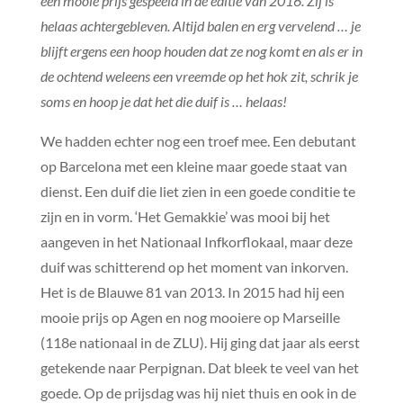
een mooie prijs gespeeld in de editie van 2016. Zij is
helaas achtergebleven. Altijd balen en erg vervelend … je
blijft ergens een hoop houden dat ze nog komt en als er in
de ochtend weleens een vreemde op het hok zit, schrik je
soms en hoop je dat het die duif is … helaas!
We hadden echter nog een troef mee. Een debutant
op Barcelona met een kleine maar goede staat van
dienst. Een duif die liet zien in een goede conditie te
zijn en in vorm. ‘Het Gemakkie’ was mooi bij het
aangeven in het Nationaal Infkorflokaal, maar deze
duif was schitterend op het moment van inkorven.
Het is de Blauwe 81 van 2013. In 2015 had hij een
mooie prijs op Agen en nog mooiere op Marseille
(118e nationaal in de ZLU). Hij ging dat jaar als eerst
getekende naar Perpignan. Dat bleek te veel van het
goede. Op de prijsdag was hij niet thuis en ook in de