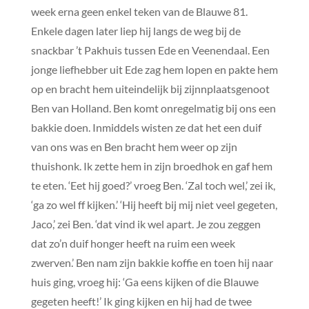
week erna geen enkel teken van de Blauwe 81.
Enkele dagen later liep hij langs de weg bij de
snackbar ’t Pakhuis tussen Ede en Veenendaal. Een
jonge liefhebber uit Ede zag hem lopen en pakte hem
op en bracht hem uiteindelijk bij zijnnplaatsgenoot
Ben van Holland. Ben komt onregelmatig bij ons een
bakkie doen. Inmiddels wisten ze dat het een duif
van ons was en Ben bracht hem weer op zijn
thuishonk. Ik zette hem in zijn broedhok en gaf hem
te eten. ‘Eet hij goed?’ vroeg Ben. ‘Zal toch wel,’ zei ik,
‘ga zo wel ff kijken.’ ‘Hij heeft bij mij niet veel gegeten,
Jaco,’ zei Ben. ‘dat vind ik wel apart. Je zou zeggen
dat zo’n duif honger heeft na ruim een week
zwerven.’ Ben nam zijn bakkie koffie en toen hij naar
huis ging, vroeg hij: ‘Ga eens kijken of die Blauwe
gegeten heeft!’ Ik ging kijken en hij had de twee