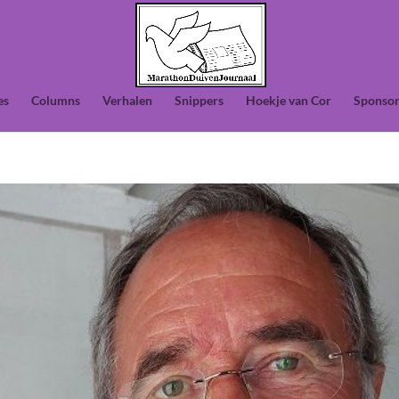
es
Columns
Verhalen
Snippers
Hoekje van Cor
Sponsor