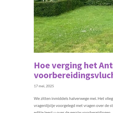
Hoe verging het Ant
voorbereidingsvluc
17 mei, 2025
We zitten inmiddels halverwege mei. Het vlieg
vragenlijstje voorgelegd met vragen over de s
editie leest u over de eerste voorbereidingen...