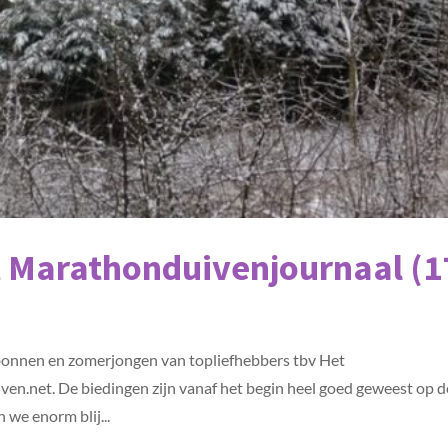
t Marathonduivenjournaal (1
n bonnen en zomerjongen van topliefhebbers tbv Het
en.net. De biedingen zijn vanaf het begin heel goed geweest op d
 we enorm blij...