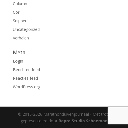
Column
Cor
Snipper
Uncategorized
Verhalen
Meta
Login
Berichten feed
Reacties feed
WordPress.org
© 2015-2026 Marathonduivenjournaal - Met trots
gepresenteerd door
Repro Studio Schoeman