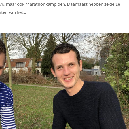
’96, maar ook Marathonkampioen. Daarnaast hebben ze de 1e
en van het...