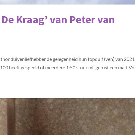
‘De Kraag’ van Peter van
arathonduivenliefhebber de gelegenheid hun topduif (ven) van 2021
 1:100 heeft gespeeld of meerdere 1:50 stuur mij gerust een mail. Vo