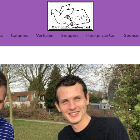
es
Columns
Verhalen
Snippers
Hoekje van Cor
Sponsor