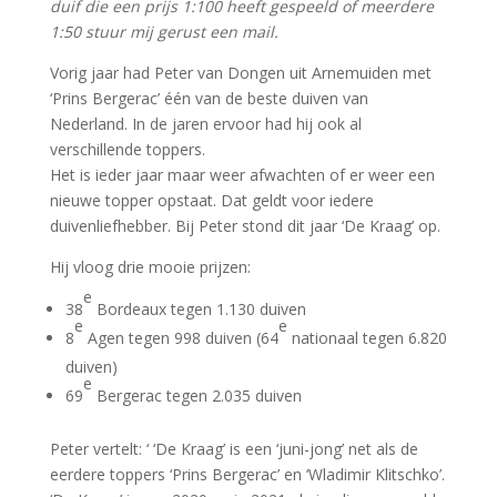
duif die een prijs 1:100 heeft gespeeld of meerdere
1:50 stuur mij gerust een mail.
Vorig jaar had Peter van Dongen uit Arnemuiden met
‘Prins Bergerac’ één van de beste duiven van
Nederland. In de jaren ervoor had hij ook al
verschillende toppers.
Het is ieder jaar maar weer afwachten of er weer een
nieuwe topper opstaat. Dat geldt voor iedere
duivenliefhebber. Bij Peter stond dit jaar ‘De Kraag’ op.
Hij vloog drie mooie prijzen:
e
38
Bordeaux tegen 1.130 duiven
e
e
8
Agen tegen 998 duiven (64
nationaal tegen 6.820
duiven)
e
69
Bergerac tegen 2.035 duiven
Peter vertelt: ‘ ‘De Kraag’ is een ‘juni-jong’ net als de
eerdere toppers ‘Prins Bergerac’ en ‘Wladimir Klitschko’.