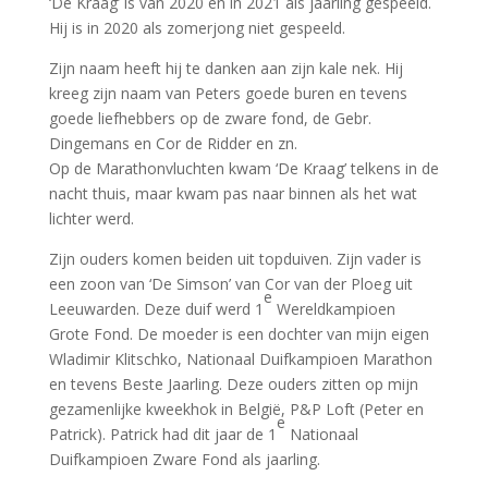
‘De Kraag’ is van 2020 en in 2021 als jaarling gespeeld.
Hij is in 2020 als zomerjong niet gespeeld.
Zijn naam heeft hij te danken aan zijn kale nek. Hij
kreeg zijn naam van Peters goede buren en tevens
goede liefhebbers op de zware fond, de Gebr.
Dingemans en Cor de Ridder en zn.
Op de Marathonvluchten kwam ‘De Kraag’ telkens in de
nacht thuis, maar kwam pas naar binnen als het wat
lichter werd.
Zijn ouders komen beiden uit topduiven. Zijn vader is
een zoon van ‘De Simson’ van Cor van der Ploeg uit
e
Leeuwarden. Deze duif werd 1
Wereldkampioen
Grote Fond. De moeder is een dochter van mijn eigen
Wladimir Klitschko, Nationaal Duifkampioen Marathon
en tevens Beste Jaarling. Deze ouders zitten op mijn
gezamenlijke kweekhok in België, P&P Loft (Peter en
e
Patrick). Patrick had dit jaar de 1
Nationaal
Duifkampioen Zware Fond als jaarling.