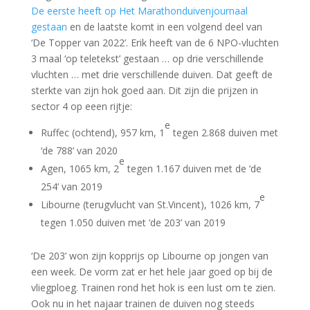
De eerste heeft op Het Marathonduivenjournaal
gestaan
en de laatste komt in een volgend deel van
‘De Topper van 2022’. Erik heeft van de 6 NPO-vluchten
3 maal ‘op teletekst’ gestaan … op drie verschillende
vluchten … met drie verschillende duiven. Dat geeft de
sterkte van zijn hok goed aan. Dit zijn die prijzen in
sector 4 op eeen rijtje:
e
Ruffec (ochtend), 957 km, 1
tegen 2.868 duiven met
‘de 788’ van 2020
e
Agen, 1065 km, 2
tegen 1.167 duiven met de ‘de
254’ van 2019
e
Libourne (terugvlucht van St.Vincent), 1026 km, 7
tegen 1.050 duiven met ‘de 203’ van 2019
‘De 203’ won zijn kopprijs op Libourne op jongen van
een week. De vorm zat er het hele jaar goed op bij de
vliegploeg. Trainen rond het hok is een lust om te zien.
Ook nu in het najaar trainen de duiven nog steeds