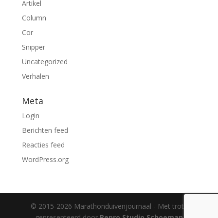
Artikel
Column
Cor
Snipper
Uncategorized
Verhalen
Meta
Login
Berichten feed
Reacties feed
WordPress.org
© 2015-2026 Marathonduivenjournaal - Met trots
gepresenteerd door
Repro Studio Schoeman