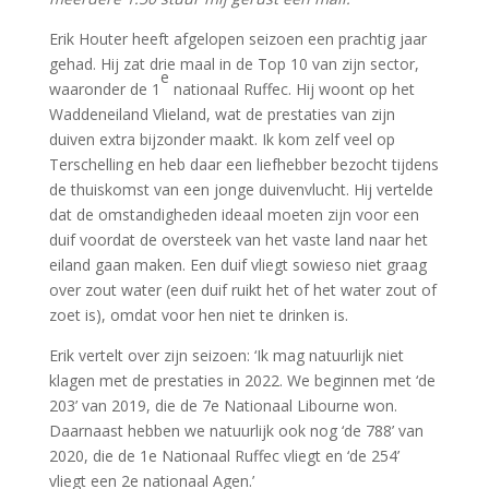
Erik Houter heeft afgelopen seizoen een prachtig jaar
gehad. Hij zat drie maal in de Top 10 van zijn sector,
e
waaronder de 1
nationaal Ruffec. Hij woont op het
Waddeneiland Vlieland, wat de prestaties van zijn
duiven extra bijzonder maakt. Ik kom zelf veel op
Terschelling en heb daar een liefhebber bezocht tijdens
de thuiskomst van een jonge duivenvlucht. Hij vertelde
dat de omstandigheden ideaal moeten zijn voor een
duif voordat de oversteek van het vaste land naar het
eiland gaan maken. Een duif vliegt sowieso niet graag
over zout water (een duif ruikt het of het water zout of
zoet is), omdat voor hen niet te drinken is.
Erik vertelt over zijn seizoen: ‘Ik mag natuurlijk niet
klagen met de prestaties in 2022. We beginnen met ‘de
203’ van 2019, die de 7e Nationaal Libourne won.
Daarnaast hebben we natuurlijk ook nog ‘de 788’ van
2020, die de 1e Nationaal Ruffec vliegt en ‘de 254’
vliegt een 2e nationaal Agen.’