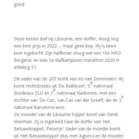
goed.
Deze eerste duif op Libourne, een doffer, vloog nog
een keer prijs in 2022 … maar geen kop. Hij is twee
keer ingekorfd. Zijn halfbroer vloog wel een 10e NPO
Bergerac en was 5e duifkampioen marathon 2020 in
afdeling 11.
De vader van ‘de 203’ komt van Ko van Dommelen. Hij
e
komt rechtstreeks uit ‘De Bulldozer’, 5
nationaal
e
Bordeaux ZLU en 7
nationaal Narbonne, met een
e
dochter van ‘De Cas’, van Cas van der Graaff, die de 3
nationaal Barcelona won.
De moeder van de Libourne-topper komt van Gerrit
Veerman. Zij is ingeteeld naar de doffer van ‘Het
Betuwekoppel’, ‘Petertje’. Vader van de moeder komt
uit ‘Het Betuwekoppel’ (dus met ‘Agnes’) en de moeder