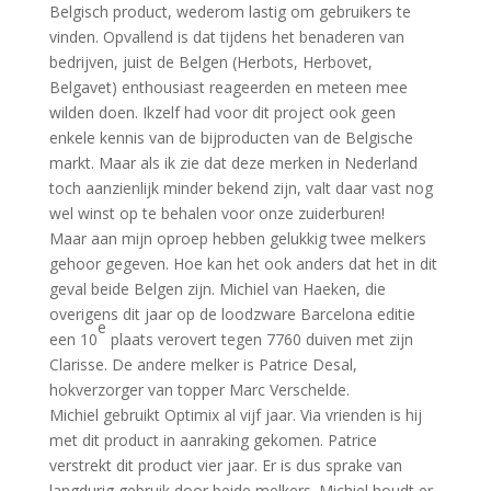
Belgisch product, wederom lastig om gebruikers te
vinden. Opvallend is dat tijdens het benaderen van
bedrijven, juist de Belgen (Herbots, Herbovet,
Belgavet) enthousiast reageerden en meteen mee
wilden doen. Ikzelf had voor dit project ook geen
enkele kennis van de bijproducten van de Belgische
markt. Maar als ik zie dat deze merken in Nederland
toch aanzienlijk minder bekend zijn, valt daar vast nog
wel winst op te behalen voor onze zuiderburen!
Maar aan mijn oproep hebben gelukkig twee melkers
gehoor gegeven. Hoe kan het ook anders dat het in dit
geval beide Belgen zijn. Michiel van Haeken, die
overigens dit jaar op de loodzware Barcelona editie
e
een 10
plaats verovert tegen 7760 duiven met zijn
Clarisse. De andere melker is Patrice Desal,
hokverzorger van topper Marc Verschelde.
Michiel gebruikt Optimix al vijf jaar. Via vrienden is hij
met dit product in aanraking gekomen. Patrice
verstrekt dit product vier jaar. Er is dus sprake van
langdurig gebruik door beide melkers. Michiel houdt er