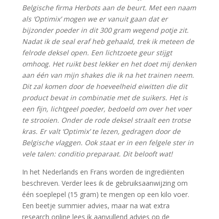
Belgische firma Herbots aan de beurt. Met een naam
als ‘Optimix’ mogen we er vanuit gaan dat er
bijzonder poeder in dit 300 gram wegend potje zit.
Nadat ik de seal eraf heb gehaald, trek ik meteen de
felrode deksel open. Een lichtzoete geur stijgt
omhoog. Het ruikt best lekker en het doet mij denken
aan één van mijn shakes die ik na het trainen neem.
Dit zal komen door de hoeveelheid eiwitten die dit
product bevat in combinatie met de suikers. Het is
een fijn, lichtgeel poeder, bedoeld om over het voer
te strooien. Onder de rode deksel straalt een trotse
kras. Er valt ‘Optimix’ te lezen, gedragen door de
Belgische vlaggen. Ook staat er in een felgele ster in
vele talen: conditio preparaat. Dit belooft wat!
In het Nederlands en Frans worden de ingrediënten
beschreven. Verder lees ik de gebruiksaanwijzing om
één soeplepel (15 gram) te mengen op een kilo voer.
Een beetje summier advies, maar na wat extra
research online lees ik aanvullend advies op de