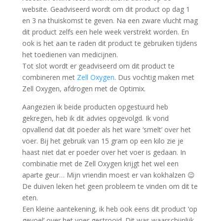
website. Geadviseerd wordt om dit product op dag 1
en 3 na thuiskomst te geven. Na een zware vlucht mag
dit product zelfs een hele week verstrekt worden. En
ook is het aan te raden dit product te gebruiken tijdens
het toedienen van medicijnen.
Tot slot wordt er geadviseerd om dit product te
combineren met
Zell Oxygen
. Dus vochtig maken met
Zell Oxygen, afdrogen met de Optimix.
Aangezien ik beide producten opgestuurd heb
gekregen, heb ik dit advies opgevolgd. Ik vond
opvallend dat dit poeder als het ware ‘smelt’ over het
voer. Bij het gebruik van 15 gram op een kilo zie je
haast niet dat er poeder over het voer is gedaan. In
combinatie met de Zell Oxygen krijgt het wel een
aparte geur… Mijn vriendin moest er van kokhalzen 😉
De duiven leken het geen probleem te vinden om dit te
eten.
Een kleine aantekening, ik heb ook eens dit product ‘op
gevoel’ over het voer gestrooid. Dit was waarschijnlijk