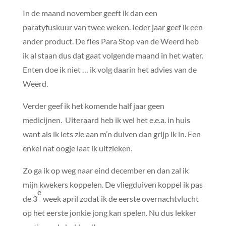
In de maand november geeft ik dan een
paratyfuskuur van twee weken. Ieder jaar geef ik een
ander product. De fles Para Stop van de Weerd heb
ik al staan dus dat gaat volgende maand in het water.
Enten doe ik niet … ik volg daarin het advies van de
Weerd.
Verder geef ik het komende half jaar geen
medicijnen. Uiteraard heb ik wel het e.e.a. in huis
want als ik iets zie aan m’n duiven dan grijp ik in. Een
enkel nat oogje laat ik uitzieken.
Zo ga ik op weg naar eind december en dan zal ik
mijn kwekers koppelen. De vliegduiven koppel ik pas
e
de 3
week april zodat ik de eerste overnachtvlucht
op het eerste jonkie jong kan spelen. Nu dus lekker