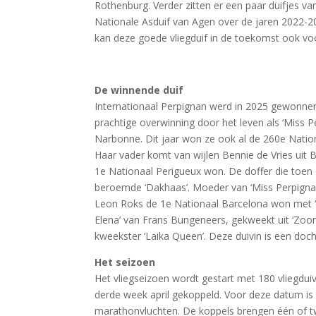
Rothenburg. Verder zitten er een paar duifjes v
Nationale Asduif van Agen over de jaren 2022-20
kan deze goede vliegduif in de toekomst ook v
De winnende duif
Internationaal Perpignan werd in 2025 gewonnen
prachtige overwinning door het leven als ‘Miss P
Narbonne. Dit jaar won ze ook al de 260e Natio
Haar vader komt van wijlen Bennie de Vries uit 
1e Nationaal Perigueux won. De doffer die toen 
beroemde ‘Dakhaas’. Moeder van ‘Miss Perpignan’
Leon Roks de 1e Nationaal Barcelona won met ‘ ’
Elena’ van Frans Bungeneers, gekweekt uit ‘Zo
kweekster ‘Laika Queen’. Deze duivin is een do
Het seizoen
Het vliegseizoen wordt gestart met 180 vliegduive
derde week april gekoppeld. Voor deze datum i
marathonvluchten. De koppels brengen één of t