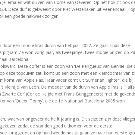
an Jellema en wat duiven van Corné van Oeveren. Op het hok zit ook d
24. Deze duif is gekweekt door Piet Westerlaken uit Veenendaal. Hop
oor een goede nakweek zorgen.
 door een mooie kras duivin van het jaar 2022. Ze gaat sinds deze
erpignan’. Ze won vorig jaar, als tweejarige, twee mooie prijzen op P
naal Barcelona.
Bolsward. Deze doffer is een zoon van ‘De Perigueux’ van Bennie, die 
op deze topduivin zat, komt uit een zoon met een kleindochter van zi
 komt van Appie Pas. Haar vader komt uit ‘Sumerian Fighter’, die bij
t Kleintje’ van Leon. De moeder van de duivin van Appie Pas is ‘Half
on Zwarte Cor’ (Cor de Heijde met Frans Bunggeneers) met de gekend
chter van ‘Queen Tonny’, die de 1e Nationaal Barcelona 2005 won.
n, waarvan ongeveer de helft jaarling is. Dit seizoen zijn deze vliege
s gekozen zodat de standen goed uitkomen voor de eerste
wee jong groot en op hun tweede nestje gaan ze naar hun eerste gro