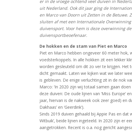
er in de vroege ochtend veel duiven in Nederl
uit Nederland. Ook dit jaar ging de Internati
en Marco van Doorn uit Zetten in de Betuwe. Z
sluiten af met een Internationale Overwinnin
duivensport. Voor hem is deze overwinning de 
duivensportbeoefenaar.
De hokken en de stam van Piet en Marco
Piet en Marco hebben ongeveer 60 meter hok, w
voedsterkoppels. In alle hokken zit een lekker kl
worden gesleuteld om dit zo ver te krijgen. Het 
dicht gemaakt. Laten we kijken wat we later w
is gebleven. De enige verluchting zit in de nok 
Marco: ‘In 2020 zijn wij totaal samen gaan doe
deze duiven: De oude lijnen van ‘Miss Europe’ en 
jaar, hiervan is de nakweek ook zeer goed) en du
Dakhaas’ en ‘Geerdink’).
Sinds 2019 duiven gehaald bij Appie Pas en dat wa
Witbuik’, beide lijnen ingeteeld. In 2020 zijn er e
aangetrokken. Recent is o.a. nog gericht aangesc