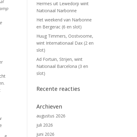
al
Hermes uit Lewedorp wint
kamp
Nationaal Narbonne
Het weekend van Narbonne
e
en Bergerac (6 en slot)
Huug Timmers, Oostvoorne,
wint Internationaal Dax (2 en
slot)
Ad Fortuin, Strijen, wint
er
Nationaal Barcelona (3 en
slot)
cht
en.
Recente reacties
t
Archieven
augustus 2026
w
juli 2026
ie
juni 2026
e