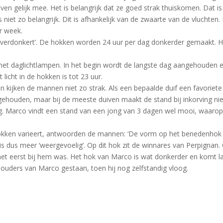
iven gelijk mee. Het is belangrijk dat ze goed strak thuiskomen. Dat i
s niet zo belangrijk. Dit is afhankelijk van de zwaarte van de vluchten.
r week.
‘verdonkert’. De hokken worden 24 uur per dag donkerder gemaakt. H
et daglichtlampen. In het begin wordt de langste dag aangehouden 
licht in de hokken is tot 23 uur.
n kijken de mannen niet zo strak. Als een bepaalde duif een favoriete
 gehouden, maar bij de meeste duiven maakt de stand bij inkorving nie
lling. Marco vindt een stand van een jong van 3 dagen wel mooi, waarop
hokken varieert, antwoorden de mannen: ‘De vorm op het benedenhok 
is dus meer ‘weergevoelig’. Op dit hok zit de winnares van Perpignan.
 het eerst bij hem was. Het hok van Marco is wat donkerder en komt l
de ouders van Marco gestaan, toen hij nog zelfstandig vloog.