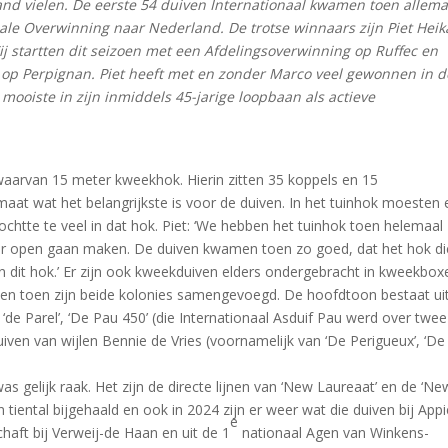
and vielen. De eerste 54 duiven Internationaal kwamen toen allema
onale Overwinning naar Nederland. De trotse winnaars zijn Piet Hei
ij startten dit seizoen met een Afdelingsoverwinning op Ruffec en
g op Perpignan. Piet heeft met en zonder Marco veel gewonnen in d
mooiste in zijn inmiddels 45-jarige loopbaan als actieve
aarvan 15 meter kweekhok. Hierin zitten 35 koppels en 15
imaat wat het belangrijkste is voor de duiven. In het tuinhok moesten 
tochtte te veel in dat hok. Piet: ‘We hebben het tuinhok toen helemaal
eer open gaan maken. De duiven kwamen toen zo goed, dat het hok di
van dit hok.’ Er zijn ook kweekduiven elders ondergebracht in kweekbox
n en toen zijn beide kolonies samengevoegd. De hoofdtoon bestaat ui
‘de Parel’, ‘De Pau 450’ (die Internationaal Asduif Pau werd over twee
iven van wijlen Bennie de Vries (voornamelijk van ‘De Perigueux’, ‘De
s gelijk raak. Het zijn de directe lijnen van ‘New Laureaat’ en de ‘Ne
en tiental bijgehaald en ook in 2024 zijn er weer wat die duiven bij App
e
haft bij Verweij-de Haan en uit de 1
nationaal Agen van Winkens-