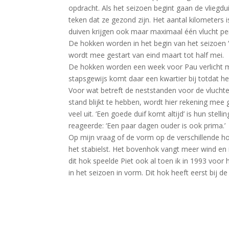
opdracht. Als het seizoen begint gaan de vliegdu
teken dat ze gezond zijn. Het aantal kilometers i
duiven krijgen ook maar maximaal één vlucht pe
De hokken worden in het begin van het seizoen 
wordt mee gestart van eind maart tot half mei.
De hokken worden een week voor Pau verlicht m
stapsgewijs komt daar een kwartier bij totdat het 
Voor wat betreft de neststanden voor de vluchte
stand blijkt te hebben, wordt hier rekening mee
veel uit. ‘Een goede duif komt altijd’ is hun ste
reageerde: ‘Een paar dagen ouder is ook prima.’
Op mijn vraag of de vorm op de verschillende 
het stabielst. Het bovenhok vangt meer wind en 
dit hok speelde Piet ook al toen ik in 1993 voor
in het seizoen in vorm. Dit hok heeft eerst bij 