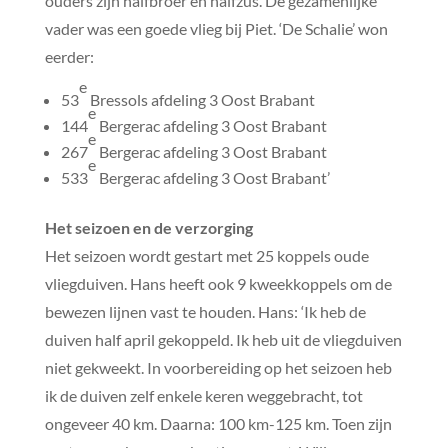
ouders zijn halfbroer en halfzus. De gezamenlijke
vader was een goede vlieg bij Piet. ‘De Schalie’ won
eerder:
e
53
Bressols afdeling 3 Oost Brabant
e
144
Bergerac afdeling 3 Oost Brabant
e
267
Bergerac afdeling 3 Oost Brabant
e
533
Bergerac afdeling 3 Oost Brabant’
Het seizoen en de verzorging
Het seizoen wordt gestart met 25 koppels oude
vliegduiven. Hans heeft ook 9 kweekkoppels om de
bewezen lijnen vast te houden. Hans: ‘Ik heb de
duiven half april gekoppeld. Ik heb uit de vliegduiven
niet gekweekt. In voorbereiding op het seizoen heb
ik de duiven zelf enkele keren weggebracht, tot
ongeveer 40 km. Daarna: 100 km-125 km. Toen zijn