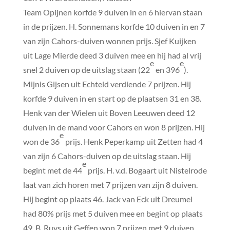
Team Opijnen korfde 9 duiven in en 6 hiervan staan
in de prijzen. H. Sonnemans korfde 10 duiven in en 7
van zijn Cahors-duiven wonnen prijs. Sjef Kuijken
uit Lage Mierde deed 3 duiven mee en hij had al vrij
e
e
snel 2 duiven op de uitslag staan (22
en 396
).
Mijnis Gijsen uit Echteld verdiende 7 prijzen. Hij
korfde 9 duiven in en start op de plaatsen 31 en 38.
Henk van der Wielen uit Boven Leeuwen deed 12
duiven in de mand voor Cahors en won 8 prijzen. Hij
e
won de 36
prijs. Henk Peperkamp uit Zetten had 4
van zijn 6 Cahors-duiven op de uitslag staan. Hij
e
begint met de 44
prijs. H. v.d. Bogaart uit Nistelrode
laat van zich horen met 7 prijzen van zijn 8 duiven.
Hij begint op plaats 46. Jack van Eck uit Dreumel
had 80% prijs met 5 duiven mee en begint op plaats
49. B. Ruys uit Geffen won 7 prijzen met 9 duiven