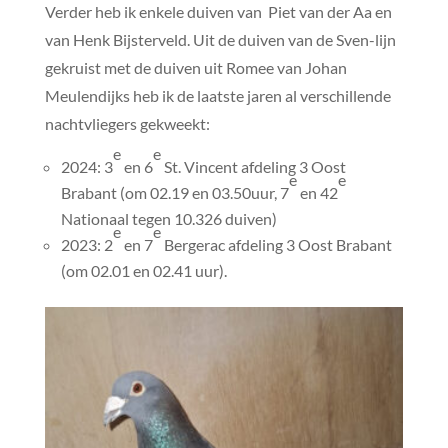
Verder heb ik enkele duiven van Piet van der Aa en
van Henk Bijsterveld. Uit de duiven van de Sven-lijn
gekruist met de duiven uit Romee van Johan
Meulendijks heb ik de laatste jaren al verschillende
nachtvliegers gekweekt:
e
e
2024: 3
en 6
St. Vincent afdeling 3 Oost
e
e
Brabant (om 02.19 en 03.50uur, 7
en 42
Nationaal tegen 10.326 duiven)
e
e
2023: 2
en 7
Bergerac afdeling 3 Oost Brabant
(om 02.01 en 02.41 uur).