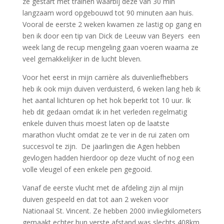
ze gestart met trainen waarbij deze van 30 min
langzaam word opgebouwd tot 90 minuten aan huis.
Vooral de eerste 2 weken kwamen ze lastig op gang en
ben ik door een tip van Dick de Leeuw van Beyers een
week lang de recup mengeling gaan voeren waarna ze
veel gemakkelijker in de lucht bleven.
Voor het eerst in mijn carrière als duivenliefhebbers
heb ik ook mijn duiven verduisterd, 6 weken lang heb ik
het aantal lichturen op het hok beperkt tot 10 uur. Ik
heb dit gedaan omdat ik in het verleden regelmatig
enkele duiven thuis moest laten op de laatste
marathon vlucht omdat ze te ver in de rui zaten om
succesvol te zijn. De jaarlingen die Agen hebben
gevlogen hadden hierdoor op deze vlucht of nog een
volle vleugel of een enkele pen gegooid.
Vanaf de eerste vlucht met de afdeling zijn al mijn
duiven gespeeld en dat tot aan 2 weken voor
Nationaal St. Vincent. Ze hebben 2000 invliegkilometers
gemaakt echter hun verste afstand was slechts 408km.