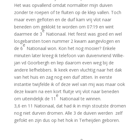
Het was opvallend omdat normaliter mijn duiven
zonder te roepen of te fluiten op de klep vallen. Toch
maar even gefloten en de duif kam vrij vlot naar
beneden om geklokt te worden om 07:19 en wint
e
daarmee de 3
Nationaal. Het feest was goed en wel
losgebarsten toen nummer 2 kwam aangevlogen en
e
de 6
Nationaal won. Kon het nog mooier? Enkele
minuten later kreeg ik telefoon van duivenvriend Willie-
jan vd Goorbergh en liep daarom even weg bij de
andere liefhebbers. Ik keek even vluchtig naar het dak
van het huis en zag nog een duif zitten. In eerste
instantie twijfelde ik of deze wel van mij was maar ook
deze kwam na een kort fluitje vrij vlot naar beneden
e
om uiteindelijk de 11
Nationaal te winnen.
3,6 en 11 Nationaal, dat had ik in mijn stoutste dromen
nog niet durven dromen. Alle 3 de duiven werden zelf
gefokt en zijn dus op het hok in Terheijden geboren.
e