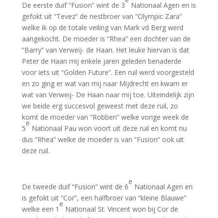
De eerste duif “Fusion” wint de 3
Nationaal Agen en is
gefokt uit “Tevez” de nestbroer van “Olympic Zara”
welke ik op de totale veiling van Mark vd Berg werd
aangekocht. De moeder is “Rhea” een dochter van de
“Barry” van Verweij- de Haan. Het leuke hiervan is dat
Peter de Haan mij enkele jaren geleden benaderde
voor iets uit “Golden Future”. Een ruil werd voorgesteld
en zo ging er wat van mij naar Mijdrecht en kwam er
wat van Verweij- De Haan naar mij toe. Uiteindelijk zijn
we beide erg succesvol geweest met deze ruil, zo
komt de moeder van “Robben” welke vorige week de
e
5
Nationaal Pau won voort uit deze ruil en komt nu
dus “Rhea” welke de moeder is van “Fusion” ook uit
deze ruil.
e
De tweede duif “Fusion” wint de 6
Nationaal Agen en
is gefokt uit “Cor”, een halfbroer van “kleine Blauwe”
e
welke een 1
Nationaal St. Vincent won bij Cor de