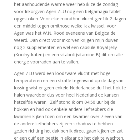
het aanhoudende warme weer heb ik ze de zondag
voor Inkorgven Agen ZLU nog een belgamagix tablet
opgestoken. Voor elke marathon vlucht geef ik 2 dagen
een middel tegen ornithose welke ik afwissel, voor
Agen was het W.N. Rood eveneens van Belgica de
Weerd. Dan direct voor inkorven krijgen mijn duiven
nog 2 supplementen en wel een capsule Royal Jelly
(Koolhydraten) en een vitaboli (vitamine B) dit om alle
energie voorraden aan te vullen.
Agen ZLU werd een loodzware vlucht met hoge
temperateren en een straffe tegenwind op de dag van
lossing wist er geen enkele Nederlandse duif het hok te
halen waardoor dus voor heel Nederland de kansen
hetzelfde waren. Zelf stond ik om 04:50 uur bij de
hokken en had ook enkele andere liefhebbers die
kwamen kijken toen om een kwartier over 7 even van
de andere liefhebbers zij een schaduw te hebben
gezien richting het dak ben ik direct gaan kijken en zat
er een duif een beetje in elkaar op het dak te wachten.