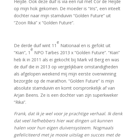
Heijde. Ook deze duif is via een ruil met Cor de Heijde
op mijn hok gekomen. De moeder is “Iris”, een inteelt
dochter naar mijn stamduivin “Golden Future” uit
“Zoon Rika” x “Golden Future”.
e
De derde duif wint 11
Nationaal en is gefokt uit
e
“Kian”, 1
NPO Tarbes 2013 x “Golden Future”. “Kian”
heb ik in 2011 als ei gekocht bij Mark vd Berg en was
de duif die in 2013 op vergelijkbare omstandigheden
als afgelopen weekend mij mijn eerste overwinning
bezorgde op de marathon. “Golden Future” is mijn
absolute stamduivin en komt oorspronkelijk af van
Arjan Beens. Ze is een dochter van zijn superkweker
“Rika”.
Frank, dat ik je wel voor je prachtige verhaal. Ik denk
dat veel liefhebbers hier wat dingen uit kunnen
halen voor hun eigen duivensysteem. Nogmaals
gefeliciteerd met je mooie uitslag en succes met de