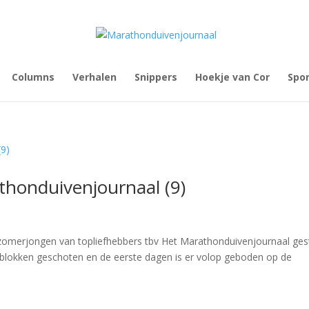
Columns
Verhalen
Snippers
Hoekje van Cor
Spo
thonduivenjournaal (9)
 zomerjongen van topliefhebbers tbv Het Marathonduivenjournaal gest
rtblokken geschoten en de eerste dagen is er volop geboden op de