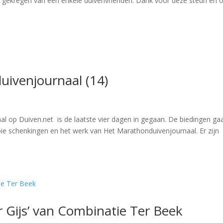
n gekregen van een enkele duivenvrienden. Dank voor deze steun en 
uivenjournaal (14)
al op Duiven.net is de laatste vier dagen in gegaan. De biedingen ga
oie schenkingen en het werk van Het Marathonduivenjournaal. Er zijn
 Gijs’ van Combinatie Ter Beek