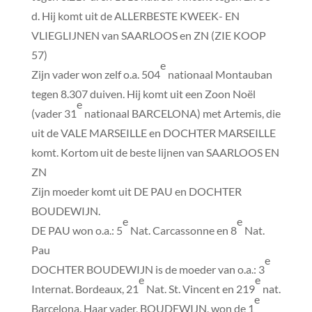
d. Hij komt uit de ALLERBESTE KWEEK- EN
VLIEGLIJNEN van SAARLOOS en ZN (ZIE KOOP
57)
e
Zijn vader won zelf o.a. 504
nationaal Montauban
tegen 8.307 duiven. Hij komt uit een Zoon Noël
e
(vader 31
nationaal BARCELONA) met Artemis, die
uit de VALE MARSEILLE en DOCHTER MARSEILLE
komt. Kortom uit de beste lijnen van SAARLOOS EN
ZN
Zijn moeder komt uit DE PAU en DOCHTER
BOUDEWIJN.
e
e
DE PAU won o.a.: 5
Nat. Carcassonne en 8
Nat.
Pau
e
DOCHTER BOUDEWIJN is de moeder van o.a.: 3
e
e
Internat. Bordeaux, 21
Nat. St. Vincent en 219
nat.
e
Barcelona. Haar vader, BOUDEWIJN, won de 1