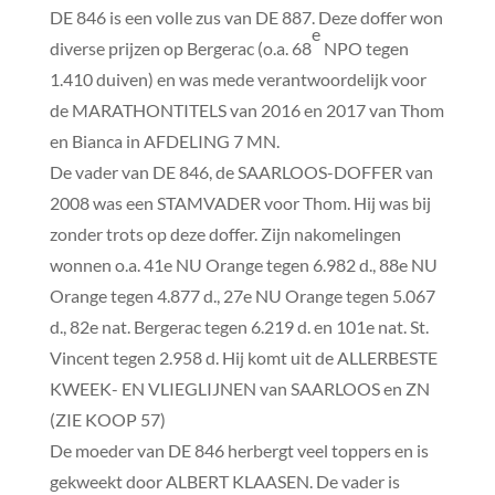
DE 846 is een volle zus van DE 887. Deze doffer won
e
diverse prijzen op Bergerac (o.a. 68
NPO tegen
1.410 duiven) en was mede verantwoordelijk voor
de MARATHONTITELS van 2016 en 2017 van Thom
en Bianca in AFDELING 7 MN.
De vader van DE 846, de SAARLOOS-DOFFER van
2008 was een STAMVADER voor Thom. Hij was bij
zonder trots op deze doffer. Zijn nakomelingen
wonnen o.a. 41e NU Orange tegen 6.982 d., 88e NU
Orange tegen 4.877 d., 27e NU Orange tegen 5.067
d., 82e nat. Bergerac tegen 6.219 d. en 101e nat. St.
Vincent tegen 2.958 d. Hij komt uit de ALLERBESTE
KWEEK- EN VLIEGLIJNEN van SAARLOOS en ZN
(ZIE KOOP 57)
De moeder van DE 846 herbergt veel toppers en is
gekweekt door ALBERT KLAASEN. De vader is