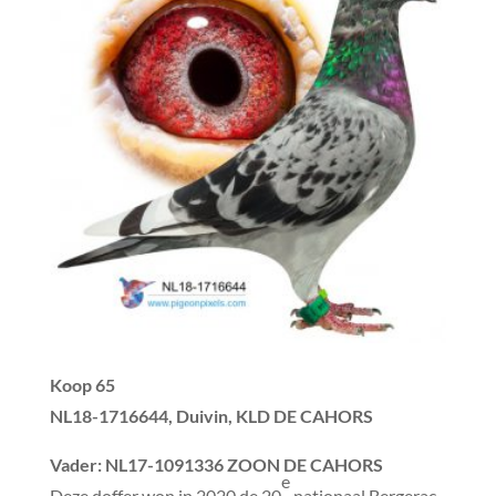
Koop 65
NL18-1716644, Duivin, KLD DE CAHORS
Vader
: NL17-1091336 ZOON DE CAHORS
e
Deze doffer won in 2020 de 20
nationaal Bergerac