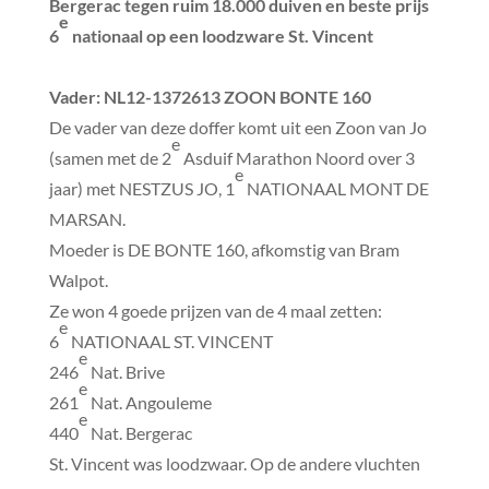
Bergerac tegen ruim 18.000 duiven en beste prijs
e
6
nationaal op een loodzware St. Vincent
Vader
: NL12-1372613
ZOON BONTE 160
De vader van deze doffer komt uit een Zoon van Jo
e
(samen met de 2
Asduif Marathon Noord over 3
e
jaar) met NESTZUS JO, 1
NATIONAAL MONT DE
MARSAN.
Moeder is DE BONTE 160, afkomstig van Bram
Walpot.
Ze won 4 goede prijzen van de 4 maal zetten:
e
6
NATIONAAL ST. VINCENT
e
246
Nat. Brive
e
261
Nat. Angouleme
e
440
Nat. Bergerac
St. Vincent was loodzwaar. Op de andere vluchten