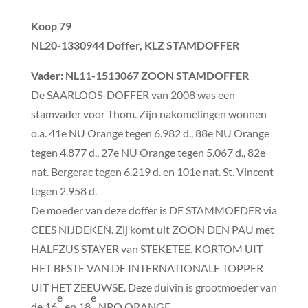
Koop 79
NL20-1330944 Doffer, KLZ STAMDOFFER
Vader
: NL11-1513067 ZOON STAMDOFFER
De SAARLOOS-DOFFER van 2008 was een
stamvader voor Thom. Zijn nakomelingen wonnen
o.a. 41e NU Orange tegen 6.982 d., 88e NU Orange
tegen 4.877 d., 27e NU Orange tegen 5.067 d., 82e
nat. Bergerac tegen 6.219 d. en 101e nat. St. Vincent
tegen 2.958 d.
De moeder van deze doffer is DE STAMMOEDER via
CEES NIJDEKEN. Zij komt uit ZOON DEN PAU met
HALFZUS STAYER van STEKETEE. KORTOM UIT
HET BESTE VAN DE INTERNATIONALE TOPPER
UIT HET ZEEUWSE. Deze duivin is grootmoeder van
e
e
de 16
en 18
NPO ORANGE.