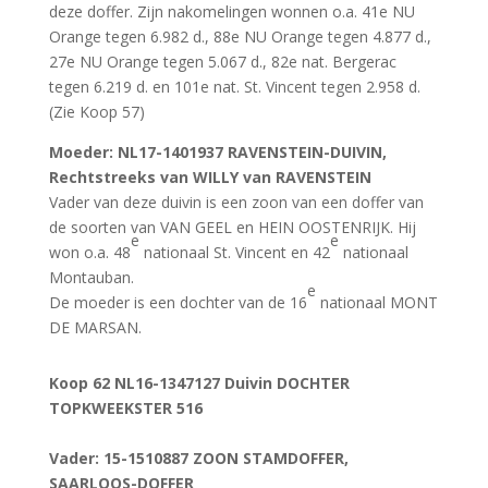
deze doffer. Zijn nakomelingen wonnen o.a. 41e NU
Orange tegen 6.982 d., 88e NU Orange tegen 4.877 d.,
27e NU Orange tegen 5.067 d., 82e nat. Bergerac
tegen 6.219 d. en 101e nat. St. Vincent tegen 2.958 d.
(Zie Koop 57)
Moeder
:
NL17-1401937 RAVENSTEIN-DUIVIN,
Rechtstreeks van WILLY van RAVENSTEIN
Vader van deze duivin is een zoon van een doffer van
de soorten van VAN GEEL en HEIN OOSTENRIJK. Hij
e
e
won o.a. 48
nationaal St. Vincent en 42
nationaal
Montauban.
e
De moeder is een dochter van de 16
nationaal MONT
DE MARSAN.
Koop 62
NL16-1347127 Duivin DOCHTER
TOPKWEEKSTER 516
Vader
: 15-1510887 ZOON STAMDOFFER,
SAARLOOS-DOFFER