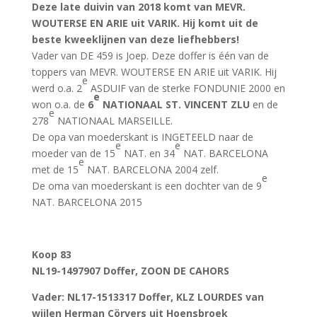
Deze late duivin van 2018 komt van MEVR.
WOUTERSE EN ARIE uit VARIK. Hij komt uit de
beste kweeklijnen van deze liefhebbers!
Vader van DE 459 is Joep. Deze doffer is één van de
toppers van MEVR. WOUTERSE EN ARIE uit VARIK. Hij
e
werd o.a. 2
ASDUIF van de sterke FONDUNIE 2000 en
e
won o.a. de
6
NATIONAAL ST. VINCENT ZLU
en de
e
278
NATIONAAL MARSEILLE.
De opa van moederskant is INGETEELD naar de
e
e
moeder van de 15
NAT. en 34
NAT. BARCELONA
e
met de 15
NAT. BARCELONA 2004 zelf.
e
De oma van moederskant is een dochter van de 9
NAT. BARCELONA 2015
Koop 83
NL19-1497907 Doffer, ZOON DE CAHORS
Vader
: NL17-1513317 Doffer, KLZ LOURDES van
wijlen Herman Cörvers uit Hoensbroek