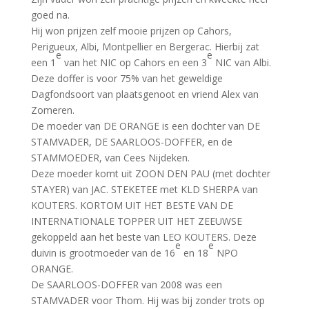
goed na.
Hij won prijzen zelf mooie prijzen op Cahors,
Perigueux, Albi, Montpellier en Bergerac. Hierbij zat
e
e
een 1
van het NIC op Cahors en een 3
NIC van Albi.
Deze doffer is voor 75% van het geweldige
Dagfondsoort van plaatsgenoot en vriend Alex van
Zomeren.
De moeder van DE ORANGE is een dochter van DE
STAMVADER, DE SAARLOOS-DOFFER, en de
STAMMOEDER, van Cees Nijdeken.
Deze moeder komt uit ZOON DEN PAU (met dochter
STAYER) van JAC. STEKETEE met KLD SHERPA van
KOUTERS. KORTOM UIT HET BESTE VAN DE
INTERNATIONALE TOPPER UIT HET ZEEUWSE
gekoppeld aan het beste van LEO KOUTERS. Deze
e
e
duivin is grootmoeder van de 16
en 18
NPO
ORANGE.
De SAARLOOS-DOFFER van 2008 was een
STAMVADER voor Thom. Hij was bij zonder trots op