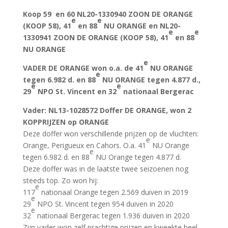
Koop 59 en 60
NL20-1330940 ZOON DE ORANGE
e
e
(KOOP 58), 41
en 88
NU ORANGE en NL20-
e
e
1330941 ZOON DE ORANGE (KOOP 58), 41
en 88
NU ORANGE
e
VADER DE ORANGE won o.a. de 41
NU ORANGE
e
tegen 6.982 d. en 88
NU ORANGE tegen 4.877 d.,
e
e
29
NPO St. Vincent en 32
nationaal Bergerac
Vader
:
NL13-1028572 Doffer DE ORANGE, won 2
KOPPRIJZEN op ORANGE
Deze doffer won verschillende prijzen op de vluchten:
e
Orange, Perigueux en Cahors. O.a. 41
NU Orange
e
tegen 6.982 d. en 88
NU Orange tegen 4.877 d.
Deze doffer was in de laatste twee seizoenen nog
steeds top. Zo won hij:
e
117
nationaal Orange tegen 2.569 duiven in 2019
e
29
NPO St. Vincent tegen 954 duiven in 2020
e
32
nationaal Bergerac tegen 1.936 duiven in 2020
Zijn vader won zelf prachtige prijzen en kweekte heel