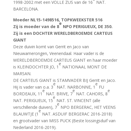
1998-2002 met een VOLLE ZUS van de 16
NAT.
BARCELONA.
Moeder
NL15-1498516, TOPKWEEKSTER 516
e
Zij is moeder van de 8
NPO PERIGUEUX, DE 350.
Zij is een DOCHTER WERELDBEROEMDE CARTEUS
GIANT
Deze duivin komt van Gerrit en Jaco van
Nieuwamerongen, Veenendaal. Haar vader is de
WERELDBEROEMDE CARTEUS GIANT en haar moeder
e
is KLEINDOCHTER JO, 1
NATIONAAL MONT DE
MARSAN.
DE CARTEUS GIANT is STAMVADER BIJ Gerrit en Jaco.
e
e
Hij is vader van o.a. 3
NAT. NARBONNE, 1
FU
e
e
e
BORDEAUX, 11
NAT. BRIVE, 7
NAT. CAHORS, 8
e
NAT. PERIGUEUX, 15
NAT. ST. VINCENT (alle
e
verschillende duiven), 7
NPO BERGERAC, HET VEENS
e
BLAUWTJE (1
NAT. ASDUIF BERGERAC 2016-2018)
en grootvader van MISS PUCK (Beste lossingsduif van
Nederland 2016-2019).