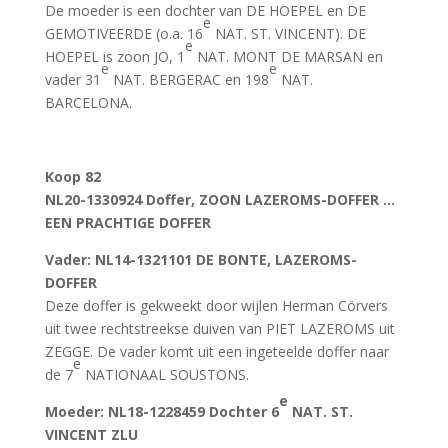
De moeder is een dochter van DE HOEPEL en DE
e
GEMOTIVEERDE (o.a. 16
NAT. ST. VINCENT). DE
e
HOEPEL is zoon JO, 1
NAT. MONT DE MARSAN en
e
e
vader 31
NAT. BERGERAC en 198
NAT.
BARCELONA.
Koop 82
NL20-1330924 Doffer, ZOON LAZEROMS-DOFFER …
EEN PRACHTIGE DOFFER
Vader
: NL14-1321101 DE BONTE, LAZEROMS-
DOFFER
Deze doffer is gekweekt door wijlen Herman Cörvers
uit twee rechtstreekse duiven van PIET LAZEROMS uit
ZEGGE. De vader komt uit een ingeteelde doffer naar
e
de 7
NATIONAAL SOUSTONS.
e
Moeder
:
NL18-1228459 Dochter 6
NAT. ST.
VINCENT ZLU