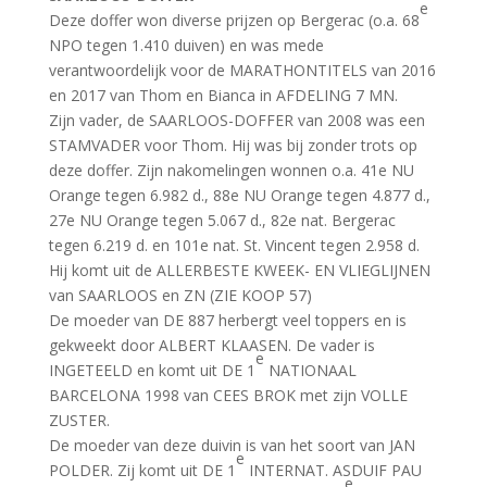
e
Deze doffer won diverse prijzen op Bergerac (o.a. 68
NPO tegen 1.410 duiven) en was mede
verantwoordelijk voor de MARATHONTITELS van 2016
en 2017 van Thom en Bianca in AFDELING 7 MN.
Zijn vader, de SAARLOOS-DOFFER van 2008 was een
STAMVADER voor Thom. Hij was bij zonder trots op
deze doffer. Zijn nakomelingen wonnen o.a. 41e NU
Orange tegen 6.982 d., 88e NU Orange tegen 4.877 d.,
27e NU Orange tegen 5.067 d., 82e nat. Bergerac
tegen 6.219 d. en 101e nat. St. Vincent tegen 2.958 d.
Hij komt uit de ALLERBESTE KWEEK- EN VLIEGLIJNEN
van SAARLOOS en ZN (ZIE KOOP 57)
De moeder van DE 887 herbergt veel toppers en is
gekweekt door ALBERT KLAASEN. De vader is
e
INGETEELD en komt uit DE 1
NATIONAAL
BARCELONA 1998 van CEES BROK met zijn VOLLE
ZUSTER.
De moeder van deze duivin is van het soort van JAN
e
POLDER. Zij komt uit DE 1
INTERNAT. ASDUIF PAU
e