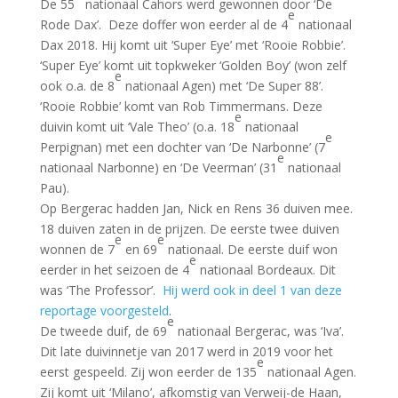
De 55
nationaal Cahors werd gewonnen door ‘De
e
Rode Dax’. Deze doffer won eerder al de 4
nationaal
Dax 2018. Hij komt uit ‘Super Eye’ met ‘Rooie Robbie’.
‘Super Eye’ komt uit topkweker ‘Golden Boy’ (won zelf
e
ook o.a. de 8
nationaal Agen) met ‘De Super 88’.
‘Rooie Robbie’ komt van Rob Timmermans. Deze
e
duivin komt uit ‘Vale Theo’ (o.a. 18
nationaal
e
Perpignan) met een dochter van ‘De Narbonne’ (7
e
nationaal Narbonne) en ‘De Veerman’ (31
nationaal
Pau).
Op Bergerac hadden Jan, Nick en Rens 36 duiven mee.
18 duiven zaten in de prijzen. De eerste twee duiven
e
e
wonnen de 7
en 69
nationaal. De eerste duif won
e
eerder in het seizoen de 4
nationaal Bordeaux. Dit
was ‘The Professor’.
Hij werd ook in deel 1 van deze
reportage voorgesteld
.
e
De tweede duif, de 69
nationaal Bergerac, was ‘Iva’.
Dit late duivinnetje van 2017 werd in 2019 voor het
e
eerst gespeeld. Zij won eerder de 135
nationaal Agen.
Zij komt uit ‘Milano’, afkomstig van Verweij-de Haan,