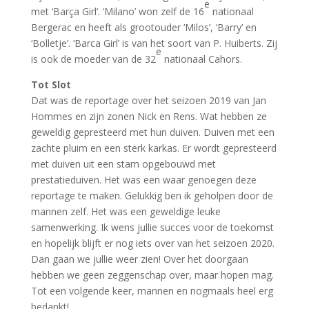
e
met ‘Barça Girl’. ‘Milano’ won zelf de 16
nationaal
Bergerac en heeft als grootouder ‘Milos’, ‘Barry’ en
‘Bolletje’. ‘Barca Girl’ is van het soort van P. Huiberts. Zij
e
is ook de moeder van de 32
nationaal Cahors.
Tot Slot
Dat was de reportage over het seizoen 2019 van Jan
Hommes en zijn zonen Nick en Rens. Wat hebben ze
geweldig gepresteerd met hun duiven. Duiven met een
zachte pluim en een sterk karkas. Er wordt gepresteerd
met duiven uit een stam opgebouwd met
prestatieduiven. Het was een waar genoegen deze
reportage te maken. Gelukkig ben ik geholpen door de
mannen zelf. Het was een geweldige leuke
samenwerking. Ik wens jullie succes voor de toekomst
en hopelijk blijft er nog iets over van het seizoen 2020.
Dan gaan we jullie weer zien! Over het doorgaan
hebben we geen zeggenschap over, maar hopen mag.
Tot een volgende keer, mannen en nogmaals heel erg
bedankt!