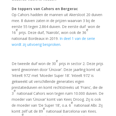
De toppers van Cahors en Bergerac
Op Cahors hadden de mannen uit Akersloot 20 duiven
mee. 8 duiven zaten in de prijzen waarvan 3 bij de
eerste 55 tegen 2.864 duiven. De eerste duif won de
e
e
16
prijs. Deze duif, ‘Nairobi’, won ook de 36
nationaal Bordeaux in 2019.
In deel 1 van de serie
wordt zij uitvoerig besproken
.
e
De tweede duif won de 30
prijs in sector 2. Deze prijs
werd gewonnen door ‘Ünüvar’. Deze jaarling komt uit
‘Inteelt 972’ met ‘Moeder Super 18’. ‘Inteelt 972’ is
gekweekt uit verschillende generaties eigen
prestatieduiven en komt rechtstreeks uit ‘Frans’, die de
e
3
nationaal Cahors won tegen ruim 10.000 duiven. De
moeder van ‘Ünüvar’ komt van Kees Droog. Zij is ook
e
de moeder van ‘De Super 18’, o.a. 6
nationaal Albi. Zij
e
komt zelf uit de 89
nationaal Barcelona van Kees.
e