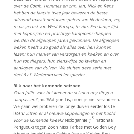
over de Comb. Hommes en znn. Jan, Nick en Rens
hebben de laatste twee jaar bewezen de beste
allround marathonduivenspelers van Nederland, zeg
maar gerust van West Europa, te zijn. Een lange lijst
met kopprijzen en prachtige kampioenschappen
werden de afgelopen jaren gewonnen. De afgelopen
weken heeft u zo goed als alles over hen kunnen
lezen: hun manier van verzorgen en kweken en over
hun topvliegers, hun zienswijze op kweken en
aankopen van duiven. We sluiten deze serie met
deel 6 af. Wederom veel leesplezier …
Blik naar het komende seizoen
Gaan jullie voor het komende seizoen nog dingen
aanpassen?
Jan: ‘Wat goed is, moet je niet veranderen.
We gaan wel proberen de jonge duiven eerder los te
laten.’
Zitten er al nieuwe koppelingen in het hoofd
e
voor de komende kweek?
Nick: ‘Jannie (1
nationaal
Perigueux) tegen Zoon Miss Tarbes met Golden Boy.
‘Moeder Jannie’ tegen Golden Boy en ‘Golden Boy’