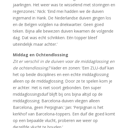
jaarlingen. Het weer was te wisselend met storingen en
regenzones.’ Nick: ‘Eind mei hadden we de duiven
ingemand in Hank. De Nederlandse duiven gingen los
en de Belgen volgden na driekwartier. Geen goed
teken. Bijna alle bewezen duiven kwamen de volgende
dag. Dat was echt schrikken. Eén topper bleef
uiteindelijk maar achter.’
Middag en Ochtendlossing
Zit er verschil in de duiven voor de middaglossing en
de ochtendlossing?
Vader en zonen: ‘Een ZLU-duif kan
het op beide disciplines en een echte middaglossing
alleen op de middaglossing. Door ze te spelen kom je
er achter. Het is niet soort gebonden. Een super
middaglossingsduif blijft bij ons bijna altijd op de
middaglossing. Barcelona-duiven vliegen alleen
Barcelona, geen Perpignan.’ Jan: ‘Perpignan is het
kerkhof van Barcelona-toppers. Een duif die goed komt
op een bepaalde vlucht, proberen we weer op
diezelfde vlucht te houden.’