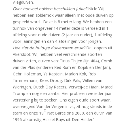
vliegduiven.
Over hoeveel hokken beschikken jullie?
Nick: ‘Wij
hebben een zolderhok waar alleen met oude duiven op
gespeeld wordt. Deze is 8 meter lang. We hebben een
tuinhok van ongeveer 14 meter deze is verdeeld in 1
afdeling voor oude duiven (2 jaar en ouder), 1 afdeling
voor jaarlingen en dan 4 afdelingen voor jongen.’
Hoe ziet de huidige duivenstam eruit?
De toppers uit
Akersloot: ‘Wij hebben veel verschillende soorten
duiven zitten, duiven van: Tinus Thijen (lijn 404), Comb
van der Plas (kinderen Red Rum en Kojak en Der Jan),
Gebr. Holleman, Ys Kaptein, Marlon Kok, Rob
Timmermans, Kees Droog, Dirk Pals, Willem van
Wieringen, Dutch Day Racers, Verweij-de Haan, Marcel
Tromp en nog een aantal. Hier proberen we ieder jaar
versterking bij te zoeken. Ons eigen oude soort waar,
overwegend Van der Wegen in zit, zit nog steeds in de
e
stam en onze 18
Nat Barcelona 2000, een duivin van
1996 afkomstig Hessel Bays uit Den Helder.’