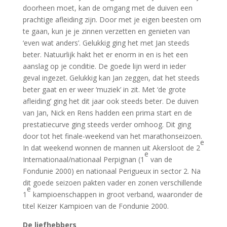
doorheen moet, kan de omgang met de duiven een
prachtige afleiding zijn. Door met je eigen beesten om
te gaan, kun je je zinnen verzetten en genieten van
‘even wat anders’. Gelukkig ging het met Jan steeds
beter. Natuurlijk hakt het er enorm in en is het een
aanslag op je conditie. De goede lijn werd in ieder
geval ingezet. Gelukkig kan Jan zeggen, dat het steeds
beter gaat en er weer ‘muziek’ in zit. Met ‘de grote
afleiding’ ging het dit jaar ook steeds beter. De duiven
van Jan, Nick en Rens hadden een prima start en de
prestatiecurve ging steeds verder omhoog. Dit ging
door tot het finale-weekend van het marathonseizoen.
e
In dat weekend wonnen de mannen uit Akersloot de 2
e
Internationaal/nationaal Perpignan (1
van de
Fondunie 2000) en nationaal Perigueux in sector 2. Na
dit goede seizoen pakten vader en zonen verschillende
e
1
kampioenschappen in groot verband, waaronder de
titel Keizer Kampioen van de Fondunie 2000.
De liefhebbers