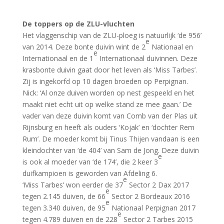
De toppers op de ZLU-vluchten
Het vlaggenschip van de ZLU-ploeg is natuurlijk ‘de 956’
e
van 2014. Deze bonte duivin wint de 2
Nationaal en
e
Internationaal en de 1
Internationaal duivinnen. Deze
krasbonte duivin gaat door het leven als ‘Miss Tarbes’.
Zij is ingekorfd op 10 dagen broeden op Perpignan.
Nick: ‘Al onze duiven worden op nest gespeeld en het
maakt niet echt uit op welke stand ze mee gaan.’ De
vader van deze duivin komt van Comb van der Plas uit
Rijnsburg en heeft als ouders ‘Kojak’ en ‘dochter Rem
Rum’. De moeder komt bij Tinus Thijen vandaan is een
kleindochter van ‘de 404’ van Sam de Jong. Deze duivin
e
is ook al moeder van ‘de 174’, die 2 keer 3
duifkampioen is geworden van Afdeling 6.
e
‘Miss Tarbes’ won eerder de 37
Sector 2 Dax 2017
e
tegen 2.145 duiven, de 66
Sector 2 Bordeaux 2016
e
tegen 3.340 duiven, de 95
Nationaal Perpignan 2017
e
tegen 4.789 duiven en de 228
Sector 2 Tarbes 2015