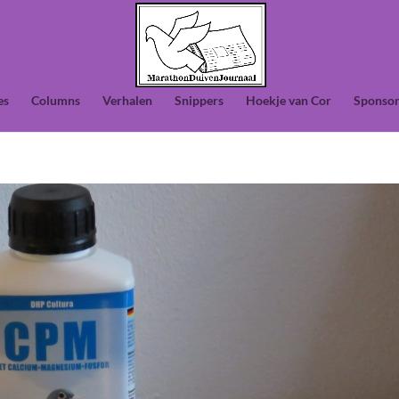
es
Columns
Verhalen
Snippers
Hoekje van Cor
Sponsor