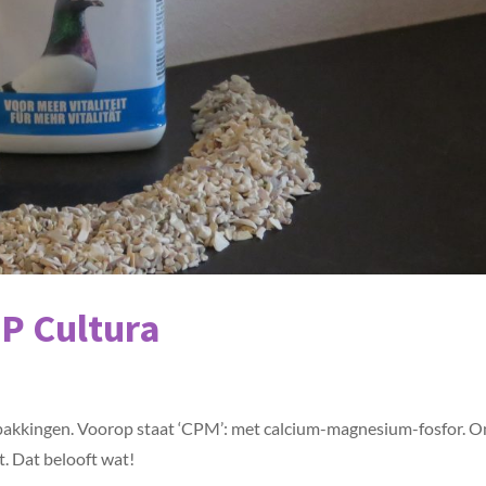
P Cultura
rpakkingen. Voorop staat ‘CPM’: met calcium-magnesium-fosfor. 
t. Dat belooft wat!