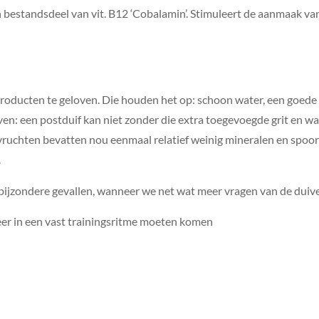
n bestandsdeel van vit. B12 ‘Cobalamin’. Stimuleert de aanmaak va
ijproducten te geloven. Die houden het op: schoon water, een goede 
n: een postduif kan niet zonder die extra toegevoegde grit en wa
uchten bevatten nou eenmaal relatief weinig mineralen en spoore
.
e bijzondere gevallen, wanneer we net wat meer vragen van de duive
er in een vast trainingsritme moeten komen