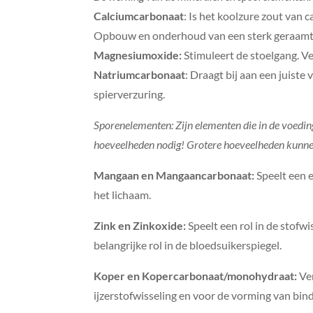
Calciumcarbonaat
: Is het koolzure zout van 
Opbouw en onderhoud van een sterk geraamte.
Magnesiumoxide:
Stimuleert de stoelgang. Ve
Natriumcarbonaat
: Draagt bij aan een juist
spierverzuring.
Sporenelementen:
Zijn elementen die in de voedin
hoeveelheden nodig! Grotere hoeveelheden kunnen 
Mangaan en Mangaancarbonaat:
Speelt een e
het lichaam.
Zink en Zinkoxide:
Speelt een rol in de stof
belangrijke rol in de bloedsuikerspiegel.
Koper en Kopercarbonaat/monohydraat:
Ve
ijzerstofwisseling en voor de vorming van bin