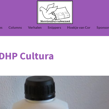
es
Columns
Verhalen
Snippers
Hoekje van Cor
Sponsor
DHP Cultura