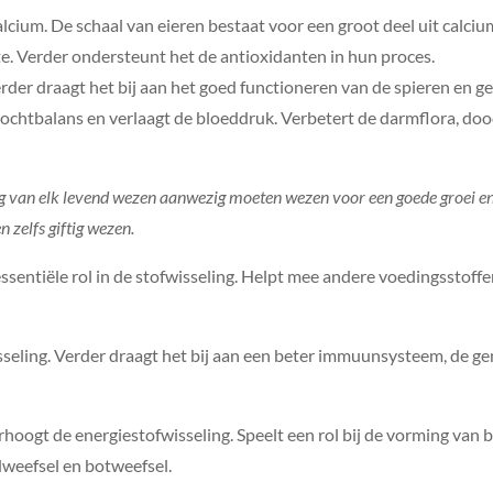
calcium. De schaal van eieren bestaat voor een groot deel uit calci
 Verder ondersteunt het de antioxidanten in hun proces.
rder draagt het bij aan het goed functioneren van de spieren en g
e vochtbalans en verlaagt de bloeddruk. Verbetert de darmflora, d
g van elk levend wezen aanwezig moeten wezen voor een goede groei en fu
zelfs giftig wezen.
ssentiële rol in de stofwisseling. Helpt mee andere voedingsstoff
wisseling. Verder draagt het bij aan een beter immuunsysteem, de 
rhoogt de energiestofwisseling. Speelt een rol bij de vorming van b
dweefsel en botweefsel.