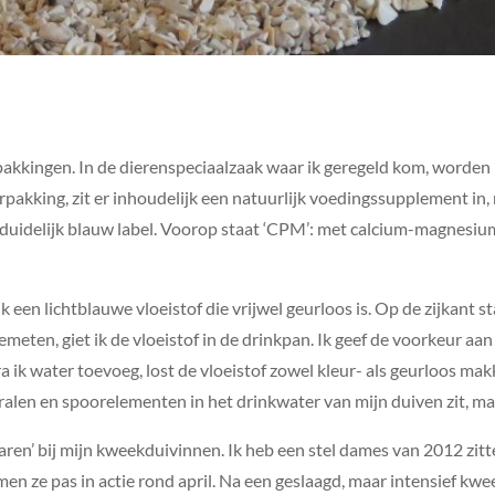
rpakkingen. In de dierenspeciaalzaak waar ik geregeld kom, worden
pakking, zit er inhoudelijk een natuurlijk voedingssupplement in, m
 duidelijk blauw label. Voorop staat ‘CPM’: met calcium-magnes
ik een lichtblauwe vloeistof die vrijwel geurloos is. Op de zijkant s
emeten, giet ik de vloeistof in de drinkpan. Ik geef de voorkeur aan
odra ik water toevoeg, lost de vloeistof zowel kleur- als geurloos ma
ralen en spoorelementen in het drinkwater van mijn duiven zit, maa
aren’ bij mijn kweekduivinnen. Ik heb een stel dames van 2012 zitten
n ze pas in actie rond april. Na een geslaagd, maar intensief kwee