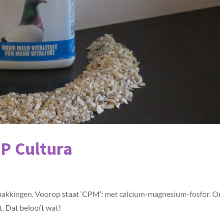
P Cultura
rpakkingen. Voorop staat ‘CPM’: met calcium-magnesium-fosfor. 
t. Dat belooft wat!