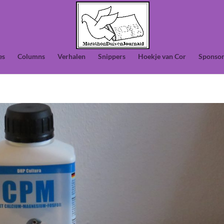
es
Columns
Verhalen
Snippers
Hoekje van Cor
Sponsor