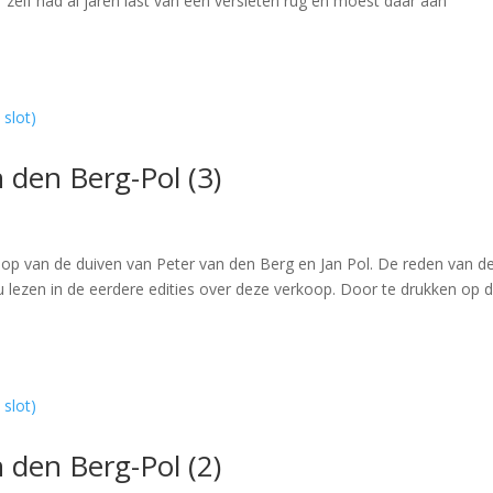
 zelf had al jaren last van een versleten rug en moest daar aan
 den Berg-Pol (3)
op van de duiven van Peter van den Berg en Jan Pol. De reden van d
 lezen in de eerdere edities over deze verkoop. Door te drukken op 
 den Berg-Pol (2)