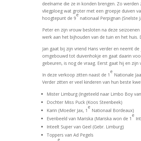
deelname die ze in konden brengen. Zo werden z
vliegploeg wat groter met een groepje duiven v
e
hoogtepunt de 9
nationaal Perpignan (Snelste J
Peter en zijn vrouw besloten na deze seizoenen
werk aan het bijhouden van de tuin en het huis. 
Jan gaat bij zijn vriend Hans verder en neemt de
omgebouwd tot duivenhokje en gaat daarin voorl
gebeuren, is nog de vraag. Eerst gaat hij en zij
e
In deze verkoop zitten naast de 1
Nationale Jaa
Verder zitten er veel kinderen van hun beste kwe
Mister Limburg (Ingeteeld naar Limbo Boy van
Dochter Miss Puck (Koos Steenbeek)
e
Karin (Moeder Jax, 1
Nationaal Bordeaux)
e
Evenbeeld van Mariska (Mariska won de 1
Int
Inteelt Super van Geel (Gebr. Limburg)
Toppers van Ad Pegels
e