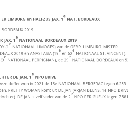
e
TER LIMBURG en HALFZUS JAX, 1
NAT. BORDEAUX
 BORDEAUX 2019
e
R JAX, 1
NATIONAAL BORDEAUX 2019
e
OY (1
NATIONAAL LIMOGES) van de GEBR. LIMBURG. MISTER
e
e
EAUX 2019 en ANASTASIA (19
en 62
NATIONAAL ST. VINCENT).
e
e
 (9
NATIONAAL PERPIGNAN), de 29
NATIONAAL BORDEAUX en 5
e
HTER DE JAN, 1
NPO BRIVE
eze doffer won in 2021 de 13e NATIONAAL BERGERAC tegen 6.235
houden. PRETTY WOMAN komt uit DE JAN (ARJAN BEENS, 1e NPO BRIVE
e
chter). DE JAN is zelf vader van de 2
NPO PERIGUEUX tegen 7.58