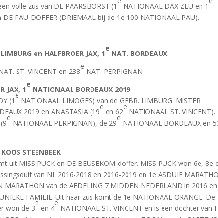
e
e
en volle zus van DE PAARSBORST (1
NATIONAAL DAX ZLU en 1
 van DE PAU-DOFFER (DRIEMAAL bij de 1e 100 NATIONAAL PAU).
e
 LIMBURG en HALFBROER JAX, 1
NAT. BORDEAUX
e
NAT. ST. VINCENT en 238
NAT. PERPIGNAN
e
R JAX, 1
NATIONAAL BORDEAUX 2019
e
OY (1
NATIONAAL LIMOGES) van de GEBR. LIMBURG. MISTER
e
e
EAUX 2019 en ANASTASIA (19
en 62
NATIONAAL ST. VINCENT).
e
e
 (9
NATIONAAL PERPIGNAN), de 29
NATIONAAL BORDEAUX en 5
, KOOS STEENBEEK
t uit MISS PUCK en DE BEUSEKOM-doffer. MISS PUCK won 6e, 8e 
glossingsduif van NL 2016-2018 en 2016-2019 en 1e ASDUIF MARATH
N MARATHON van de AFDELING 7 MIDDEN NEDERLAND in 2016 en
n UNIEKE FAMILIE. Uit haar zus komt de 1e NATIONAAL ORANGE. De
e
e
r won de 3
en 4
NATIONAAL ST. VINCENT en is een dochter van 