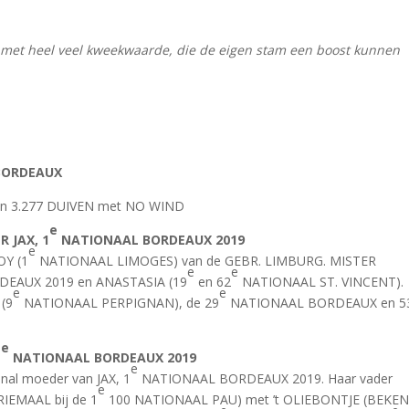
n met heel veel kweekwaarde, die de eigen stam een boost kunnen
BORDEAUX
n 3.277 DUIVEN met NO WIND
e
R JAX, 1
NATIONAAL BORDEAUX 2019
e
OY (1
NATIONAAL LIMOGES) van de GEBR. LIMBURG. MISTER
e
e
EAUX 2019 en ANASTASIA (19
en 62
NATIONAAL ST. VINCENT).
e
e
 (9
NATIONAAL PERPIGNAN), de 29
NATIONAAL BORDEAUX en 5
e
1
NATIONAAL BORDEAUX 2019
e
al moeder van JAX, 1
NATIONAAL BORDEAUX 2019. Haar vader
e
IEMAAL bij de 1
100 NATIONAAL PAU) met ’t OLIEBONTJE (BEKE