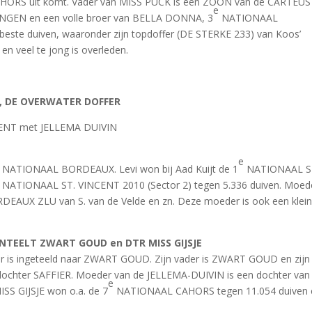
RS uit komt. Vader van MISS PUCK is een ZOON van de CARTEUS
e
GEN en een volle broer van BELLA DONNA, 3
NATIONAAL
te duiven, waaronder zijn topdoffer (DE STERKE 233) van Koos’
n veel te jong is overleden.
AP, DE OVERWATER DOFFER
ENT met JELLEMA DUIVIN
e
NATIONAAL BORDEAUX. Levi won bij Aad Kuijt de 1
NATIONAAL S
NATIONAAL ST. VINCENT 2010 (Sector 2) tegen 5.336 duiven. Moed
AUX ZLU van S. van de Velde en zn. Deze moeder is ook een klein
 INTEELT ZWART GOUD en DTR MISS GIJSJE
r is ingeteeld naar ZWART GOUD. Zijn vader is ZWART GOUD en zijn
ochter SAFFIER. Moeder van de JELLEMA-DUIVIN is een dochter van
e
SS GIJSJE won o.a. de 7
NATIONAAL CAHORS tegen 11.054 duiven 