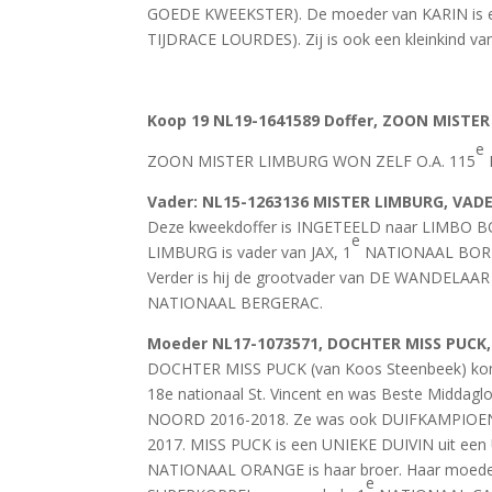
GOEDE KWEEKSTER). De moeder van KARIN is e
TIJDRACE LOURDES). Zij is ook een kleinkind
Koop 19
NL19-1641589 Doffer, ZOON MISTER
e
ZOON MISTER LIMBURG WON ZELF O.A. 115
Vader
: NL15-1263136 MISTER LIMBURG, VADE
Deze kweekdoffer is INGETEELD naar LIMBO B
e
LIMBURG is vader van JAX, 1
NATIONAAL BORD
Verder is hij de grootvader van DE WANDELAAR
NATIONAAL BERGERAC.
Moeder NL17-1073571, DOCHTER MISS PUCK
DOCHTER MISS PUCK (van Koos Steenbeek) kom
18e nationaal St. Vincent en was Beste Midda
NOORD 2016-2018. Ze was ook DUIFKAMPIOE
2017. MISS PUCK is een UNIEKE DUIVIN uit ee
NATIONAAL ORANGE is haar broer. Haar moede
e