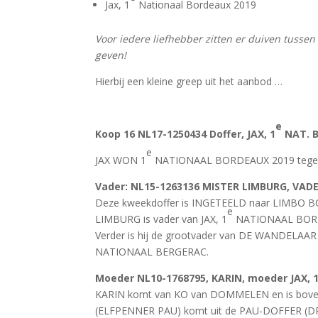
Jax, 1
Nationaal Bordeaux 2019
Voor iedere liefhebber zitten er duiven tusse
geven!
Hierbij een kleine greep uit het aanbod …
e
Koop 16
NL17-1250434 Doffer, JAX, 1
NAT. 
e
JAX WON 1
NATIONAAL BORDEAUX 2019 tege
Vader
: NL15-1263136 MISTER LIMBURG, VADE
Deze kweekdoffer is INGETEELD naar LIMBO B
e
LIMBURG is vader van JAX, 1
NATIONAAL BORD
Verder is hij de grootvader van DE WANDELAAR
NATIONAAL BERGERAC.
Moeder
NL10-1768795, KARIN, moeder JAX, 
KARIN komt van KO van DOMMELEN en is boven
(ELFPENNER PAU) komt uit de PAU-DOFFER (DR