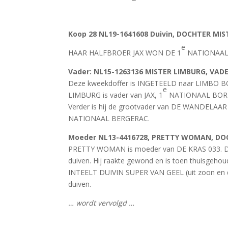
Koop 28
NL19-1641608 Duivin, DOCHTER MIS
e
HAAR HALFBROER JAX WON DE 1
NATIONAAL
Vader
: NL15-1263136 MISTER LIMBURG, VADE
Deze kweekdoffer is INGETEELD naar LIMBO B
e
LIMBURG is vader van JAX, 1
NATIONAAL BORD
Verder is hij de grootvader van DE WANDELAAR
NATIONAAL BERGERAC.
Moeder
NL13-4416728, PRETTY WOMAN, DOC
PRETTY WOMAN is moeder van DE KRAS 033. D
duiven. Hij raakte gewond en is toen thuisge
INTEELT DUIVIN SUPER VAN GEEL (uit zoon en do
duiven.
… wordt vervolgd …