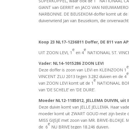
SUPERKOPPEL, waar ook de 1
NATIONAAL CAHO
GIANT van GERRIT en JACO VAN NIEUWAMERON
NARBONNE. DE BEUSEKOM-doffer komt uit de bes
duivenvriend Jan van Beusekom, die onverwacht e
Koop 23
NL17-1236811 Doffer, DE 811 van 
e
e
UIT ZOON LEVI, 1
en 4
NATIONAAL ST. VINC
Vader
: NL14-1015286 ZOON LEVI
e
Deze doffer is zoon van LEVI en KLEINZOON 1
e
VINCENT ZLU 2013 tegen 3.282 duiven en de 4
e
van ZOON LEVI komt uit de 1
NATIONAAL BORDE
van ‘DE SCHELE’ en ‘DE DURE’.
Moeder NL12-1185012, JELLEMA DUIVIN, uit
Deze duivin komt van JELLE JELLEMA. Haar vade
moeder komt uit ZWART GOUD met zijn beste d
MISS GIJSJE met zoon van MR. BRIVE-BLOKJE. MI
e
de 6
NU BRIVE tegen 18.246 duiven.