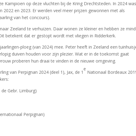
e Kampioen op deze vluchten bij de Kring Drechtsteden. In 2024 wa
an 2022 en 2023. Er werden veel meer prijzen gewonnen met als
aarling van het concours).
 naar Zeeland te verhuizen. Daar wonen ze kleiner en hebben ze mind
Dit betekent dat er gestopt wordt met vliegen in Ridderkerk.
 jaarlingen-ploeg (van 2024) mee. Peter heeft in Zeeland een tuinhuisj
opig duiven houden voor zijn plezier. Wat er in de toekomst gaat
n vrouw proberen hun draai te vinden in de nieuwe omgeving.
e
rling van Perpignan 2024 (deel 1), Jax, de 1
Nationaal Bordeaux 201
kers:
 de Gebr. Limburg)
ernationaal Perpignan)