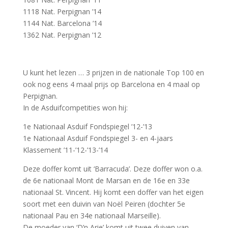
1118 Nat. Perpignan ’14
1144 Nat. Barcelona ’14
1362 Nat. Perpignan ’12
U kunt het lezen … 3 prijzen in de nationale Top 100 en
ook nog eens 4 maal prijs op Barcelona en 4 maal op
Perpignan.
In de Asduifcompetities won hij:
1e Nationaal Asduif Fondspiegel ’12-’13
1e Nationaal Asduif Fondspiegel 3- en 4-jaars
Klassement ’11-’12-’13-’14
Deze doffer komt uit ‘Barracuda’. Deze doffer won o.a.
de 6e nationaal Mont de Marsan en de 16e en 33e
nationaal St. Vincent. Hij komt een doffer van het eigen
soort met een duivin van Noël Peiren (dochter 5e
nationaal Pau en 34e nationaal Marseille).
De moeder van ‘D’n Arie’ komt uit twee duiven van