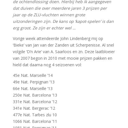
de ochtendlossing doen. Hierbij heb ik aangegeven
dat duiven die over meerdere jaren 3 prijzen per
jaar op de ZLU-vluchten winnen grote
uitzonderingen zijn. De kans op ‘kapot-spelen’ is dan
erg groot. Ze zijn er echter wel …
Vorige week attendeerde John Lindenberg mij op
‘Bieke’ van Jan van der Zanden uit Scherpenisse. Al snel
volgde ‘D’n Arie’ van A. Saarloos en zn. Deze laatbloeier
van 2007 begon in 2010 met mooie prijzen pakken en
hield dat daarna nog 4 seizoenen vol:
45e Nat. Marseille ’14
49e Nat. Perpignan ’13
66e Nat. Marseille ’13
250e Nat. Barcelona ’13
331e Nat. Barcelona ’12
341e Nat. Bergerac ’12
477e Nat. Tarbes zlu 10
1066 Nat. Barcelona ’11
1081 Nat. Perpignan ’11