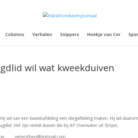
Columns
Verhalen
Snippers
Hoekje van Cor
Spo
gdlid wil wat kweekduiven
 Hij wil van een kweekafdeling een vliegafdeling maken. Hij wil daarom
lid. Het zijn veelal duiven die bij AP Overwater uit Strijen.
 op … … peterstheo@hotmail.com