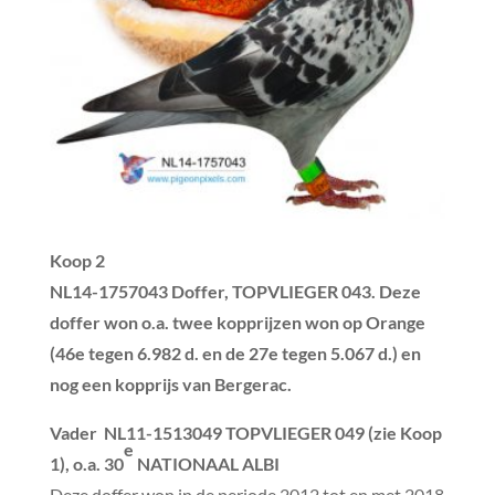
Koop 2
NL14-1757043 Doffer, TOPVLIEGER 043. Deze
doffer won o.a. twee kopprijzen won op Orange
(46e tegen 6.982 d. en de 27e tegen 5.067 d.) en
nog een kopprijs van Bergerac.
Vader
NL11-1513049 TOPVLIEGER 049 (zie Koop
e
1), o.a. 30
NATIONAAL ALBI
Deze doffer won in de periode 2012 tot en met 2018