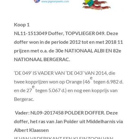
Koop 1
NL11-1513049 Doffer,
TOPVLIEGER 049. Deze
doffer won in de periode 2012 tot en met 2018 11
prijzen met o.a. de 30e NATIONAAL ALBI EN 82e
NATIONAAL BERGERAC.
‘DE 049’ IS VADER VAN ‘DE 043’ VAN 2014, die
e
twee kopprijzen won op Orange (46
tegen 6.982 d.
e
en de 27
tegen 5.067 d.) en nog een kopprijs van
Bergerac.
Vader
: NL09-2017458 POLDER DOFFER. Deze
doffer, het ras van Jan Polder uit Middelharnis via
Albert Klaassen
IS VAN VADERSKANT EEN KLEINZOON VAN