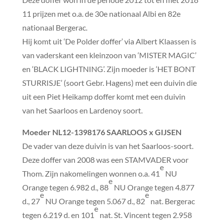
11 prijzen met o.a. de 30e nationaal Albi en 82e
nationaal Bergerac.
Hij komt uit ‘De Polder doffer’ via Albert Klaassen is
van vaderskant een kleinzoon van ‘MISTER MAGIC’
en ‘BLACK LIGHTNING’. Zijn moeder is ‘HET BONT
STURRISJE’ (soort Gebr. Hagens) met een duivin die
uit een Piet Heikamp doffer komt met een duivin
van het Saarloos en Lardenoy soort.
Moeder
NL12-1398176 SAARLOOS x GIJSEN
De vader van deze duivin is van het Saarloos-soort.
Deze doffer van 2008 was een STAMVADER voor
e
Thom. Zijn nakomelingen wonnen o.a. 41
NU
e
Orange tegen 6.982 d., 88
NU Orange tegen 4.877
e
e
d., 27
NU Orange tegen 5.067 d., 82
nat. Bergerac
e
tegen 6.219 d. en 101
nat. St. Vincent tegen 2.958