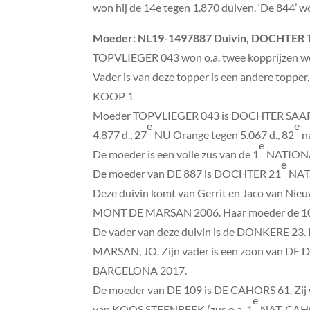
won hij de 14e tegen 1.870 duiven. ‘De 844’ 
Moeder
:
NL19-1497887 Duivin, DOCHTER
TOPVLIEGER 043 won o.a. twee kopprijzen won 
Vader is van deze topper is een andere topper
KOOP 1
Moeder TOPVLIEGER 043 is DOCHTER SAARL
e
e
4.877 d., 27
NU Orange tegen 5.067 d., 82
na
e
De moeder is een volle zus van de 1
NATIONA
e
De moeder van DE 887 is DOCHTER 21
NAT
Deze duivin komt van Gerrit en Jaco van Ni
MONT DE MARSAN 2006. Haar moeder de 1
De vader van deze duivin is de DONKERE 23. 
MARSAN, JO. Zijn vader is een zoon van DE
BARCELONA 2017.
De moeder van DE 109 is DE CAHORS 61. Zij
e
van KOOS STEENBEEK (zus o.a. 1
NAT. CAH