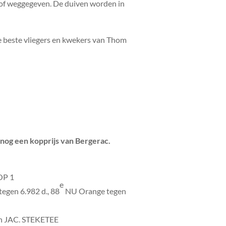
t of weggegeven. De duiven worden in
de beste vliegers en kwekers van Thom
nog een kopprijs van Bergerac.
OOP 1
e
egen 6.982 d., 88
NU Orange tegen
n JAC. STEKETEE