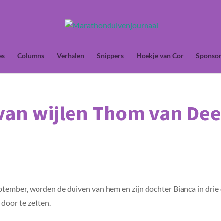
es
Columns
Verhalen
Snippers
Hoekje van Cor
Sponsor
an wijlen Thom van Dee 
ptember, worden de duiven van hem en zijn dochter Bianca in drie 
 door te zetten.