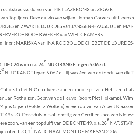
rechtstreekse duiven van PIET LAZEROMS uit ZEGGE.
van Toplijnen. Deze duivin van wijlen Herman Cörvers uit Hoensbr
URDES en ZWARTE LOURDES van JANSSEN-HAUSOUL en MARI
RVERERVER DE RODE KWEKER van WIEL CRAMERS.
n toplijnen: MARISKA van INA ROOBOL, DE CHEBET, DE LOURD
e
. DE 024 won o.a. 24
NU ORANGE tegen 5.067 d.
e
4
NU ORANGE tegen 5.067 d. Hij was één van de topduiven di
 Cahors in het NIC en diverse andere mooie prijzen. Het is een ha
van Jan Rothuizen, Gebr. van de Heuvel (soort Piet Heikamp), W
ijnis Gijsen (Polder x Wolters) en een duivin van Albert Klaassen
49 x JO. Deze duivin is afkomstig van Gerrit en Jaco van Nieuw
e
ndere zoon, van een topduif) van DE BONTE 49, o.a. 28
NAT. ST.VI
e
nenteelt JO, 1
NATIONAAL MONT DE MARSAN 2006.