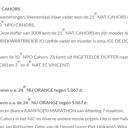
. CAHORS
e
euwamerongen, Veenendaal. Haar vader won de 21
NAT. CAHORS e
e
0
NPO CAHORS.
e
Deze doffer van 2008 won de 21
NAT. CAHORS en zijn moeder d
 DRIEKWARTBROER JO (zelfde vader en moeder is oma JO). DE D
e
 won de 10
NPO Cahors. Zij komt uit INGETEELDE DOFFER na
e
e
ORS en 3
en 4
NAT. ST. VINCENT)
e
won o.a. 24
NU ORANGE tegen 5.067 d.
e
won o.a. de 24
NU ORANGE tegen 5.067 d.
 Thom en Bianca KAMPIOEN MARATHON van Afdeling 7 maakten.
 Cahors in het NIC en diverse andere mooie prijzen. Het is een ha
van Jan Rothuizen, Gebr. van de Heuvel (soort Piet Heikamp), W