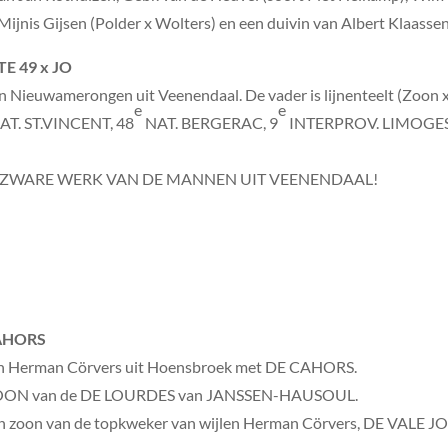
ijnis Gijsen (Polder x Wolters) en een duivin van Albert Klaassen
TE 49 x JO
an Nieuwamerongen uit Veenendaal. De vader is lijnenteelt (Zoon x
e
e
AT. ST.VINCENT, 48
NAT. BERGERAC, 9
INTERPROV. LIMOGES. D
T ZWARE WERK VAN DE MANNEN UIT VEENENDAAL!
CAHORS
en Herman Cörvers uit Hoensbroek met DE CAHORS.
ZOON van de DE LOURDES van JANSSEN-HAUSOUL.
een zoon van de topkweker van wijlen Herman Cörvers, DE VAL