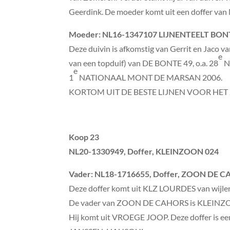
Geerdink. De moeder komt uit een doffer van M
Moeder
: NL16-1347107 LIJNENTEELT BON
Deze duivin is afkomstig van Gerrit en Jaco v
e
van een topduif) van DE BONTE 49, o.a. 28
N
e
1
NATIONAAL MONT DE MARSAN 2006.
KORTOM UIT DE BESTE LIJNEN VOOR HE
Koop 23
NL20-1330949, Doffer, KLEINZOON 024
Vader
: NL18-1716655, Doffer, ZOON DE 
Deze doffer komt uit KLZ LOURDES van wijl
De vader van ZOON DE CAHORS is KLEIN
Hij komt uit VROEGE JOOP. Deze doffer is 