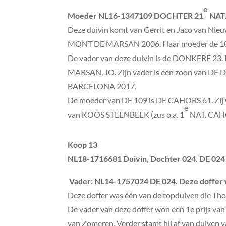
e
Moeder
NL16-1347109 DOCHTER 21
NAT
Deze duivin komt van Gerrit en Jaco van Ni
MONT DE MARSAN 2006. Haar moeder de 1
De vader van deze duivin is de DONKERE 23. 
MARSAN, JO. Zijn vader is een zoon van DE
BARCELONA 2017.
De moeder van DE 109 is DE CAHORS 61. Zij
e
van KOOS STEENBEEK (zus o.a. 1
NAT. CAH
Koop 13
NL18-1716681 Duivin, Dochter 024. DE 024 
Vader
: NL14-1757024 DE 024. Deze doffer 
Deze doffer was één van de topduiven die
De vader van deze doffer won een 1e prijs van
van Zomeren. Verder stamt hij af van duiven 