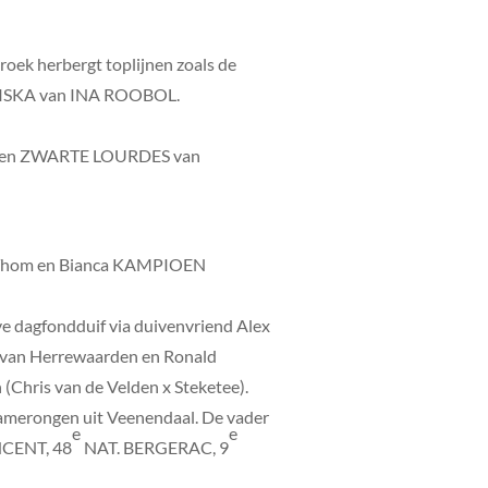
oek herbergt toplijnen zoals de
SKA van INA ROOBOL.
ES en ZWARTE LOURDES van
e Thom en Bianca KAMPIOEN
lve dagfondduif via duivenvriend Alex
im van Herrewaarden en Ronald
 (Chris van de Velden x Steketee).
amerongen uit Veenendaal. De vader
e
e
NCENT, 48
NAT. BERGERAC, 9