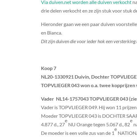
Via duiven.net worden alle duiven verkocht
na
drie delen verkocht en ze zijn stuk voor stuk 
Hieronder gaan we een paar duiven voorstellen
en Bianca.
Dit zijn duiven die voor ieder hok een versterking
Koop 7
NL20-1330921 Duivin, Dochter TOPVLIEGE
TOPVLIEGER 043 won o.a. twee kopprijzen wo
Vader
NL14-1757043 TOPVLIEGER 043 (zie K
Vader is TOPVLIEGER 049. Hij won 11 prijzen 
Moeder TOPVLIEGER 043 is DOCHTER SAARL
e
e
4.877 d., 27
NU Orange tegen 5.067 d., 82
na
e
De moeder is een volle zus van de 1
NATIONA