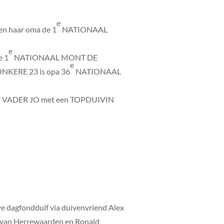
e
n haar oma de 1
NATIONAAL
e
e 1
NATIONAAL MONT DE
e
ONKERE 23 is opa 36
NATIONAAL
ar VADER JO met een TOPDUIVIN
lve dagfondduif via duivenvriend Alex
im van Herrewaarden en Ronald