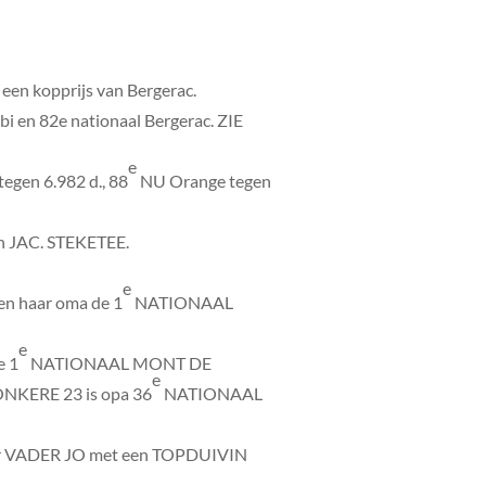
een kopprijs van Bergerac.
bi en 82e nationaal Bergerac. ZIE
e
egen 6.982 d., 88
NU Orange tegen
 JAC. STEKETEE.
e
n haar oma de 1
NATIONAAL
e
e 1
NATIONAAL MONT DE
e
ONKERE 23 is opa 36
NATIONAAL
ar VADER JO met een TOPDUIVIN