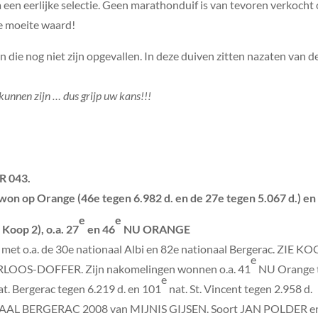
 een eerlijke selectie. Geen marathonduif is van tevoren verkoch
de moeite waard!
 die nog niet zijn opgevallen. In deze duiven zitten nazaten van 
 kunnen zijn … dus grijp uw kans!!!
R 043.
n op Orange (46e tegen 6.982 d. en de 27e tegen 5.067 d.) en 
e
e
oop 2), o.a. 27
en 46
NU ORANGE
met o.a. de 30e nationaal Albi en 82e nationaal Bergerac. ZIE K
e
OOS-DOFFER. Zijn nakomelingen wonnen o.a. 41
NU Orange t
e
t. Bergerac tegen 6.219 d. en 101
nat. St. Vincent tegen 2.958 d.
AL BERGERAC 2008 van MIJNIS GIJSEN. Soort JAN POLDER e