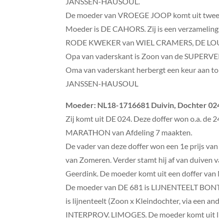
JANSSEN-HAUSOUL.
De moeder van VROEGE JOOP komt uit twee 
Moeder is DE CAHORS. Zij is een verzameling 
RODE KWEKER van WIEL CRAMERS, DE LO
Opa van vaderskant is Zoon van de SUPE
Oma van vaderskant herbergt een keur aa
JANSSEN-HAUSOUL
Moeder
: NL18-1716681 Duivin, Dochter 024
Zij komt uit DE 024. Deze doffer won o.a. de 2
MARATHON van Afdeling 7 maakten.
De vader van deze doffer won een 1e prijs van
van Zomeren. Verder stamt hij af van duiven 
Geerdink. De moeder komt uit een doffer van M
De moeder van DE 681 is LIJNENTEELT BONTE 
is lijnenteelt (Zoon x Kleindochter, via een a
INTERPROV. LIMOGES. De moeder komt uit lij