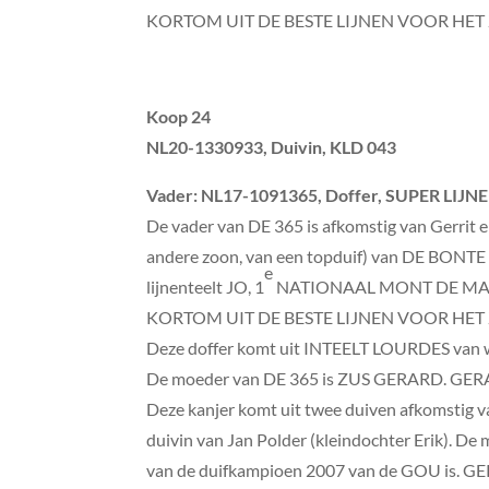
KORTOM UIT DE BESTE LIJNEN VOOR HE
Koop 24
NL20-1330933, Duivin, KLD 043
Vader
: NL17-1091365, Doffer, SUPER LIJN
De vader van DE 365 is afkomstig van Gerrit e
andere zoon, van een topduif) van DE BONTE 4
e
lijnenteelt JO, 1
NATIONAAL MONT DE MAR
KORTOM UIT DE BESTE LIJNEN VOOR HE
Deze doffer komt uit INTEELT LOURDES van 
De moeder van DE 365 is ZUS GERARD. G
Deze kanjer komt uit twee duiven afkomstig va
duivin van Jan Polder (kleindochter Erik). De
van de duifkampioen 2007 van de GOU is. GER