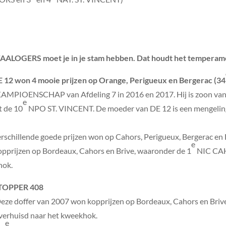
LOGERS moet je in je stam hebben. Dat houdt het temperament 
 12 won 4 mooie prijzen op Orange, Perigueux en Bergerac (34
PIOENSCHAP van Afdeling 7 in 2016 en 2017. Hij is zoon van ‘
e
t de 10
NPO ST. VINCENT. De moeder van DE 12 is een mengeling 
chillende goede prijzen won op Cahors, Perigueux, Bergerac en D
e
pprijzen op Bordeaux, Cahors en Brive, waaronder de 1
NIC CAH
hok.
 TOPPER 408
Deze doffer van 2007 won kopprijzen op Bordeaux, Cahors en Briv
 verhuisd naar het kweekhok.
e