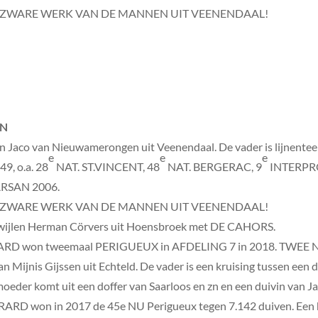
T ZWARE WERK VAN DE MANNEN UIT VEENENDAAL!
EN
n Jaco van Nieuwamerongen uit Veenendaal. De vader is lijnenteel
e
e
e
9, o.a. 28
NAT. ST.VINCENT, 48
NAT. BERGERAC, 9
INTERPRO
SAN 2006.
T ZWARE WERK VAN DE MANNEN UIT VEENENDAAL!
wijlen Herman Cörvers uit Hoensbroek met DE CAHORS.
ERARD won tweemaal PERIGUEUX in AFDELING 7 in 2018. TWE
n Mijnis Gijssen uit Echteld. De vader is een kruising tussen een
 moeder komt uit een doffer van Saarloos en zn en een duivin van J
ARD won in 2017 de 45e NU Perigueux tegen 7.142 duiven. Een hel