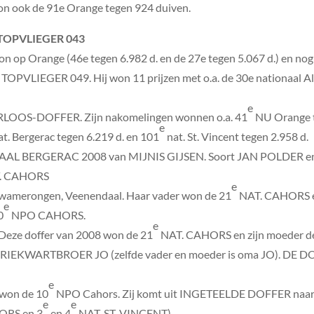
won ook de 91e Orange tegen 924 duiven.
 TOPVLIEGER 043
op Orange (46e tegen 6.982 d. en de 27e tegen 5.067 d.) en nog 
, TOPVLIEGER 049. Hij won 11 prijzen met o.a. de 30e nationaal Al
e
OOS-DOFFER. Zijn nakomelingen wonnen o.a. 41
NU Orange t
e
t. Bergerac tegen 6.219 d. en 101
nat. St. Vincent tegen 2.958 d.
AL BERGERAC 2008 van MIJNIS GIJSEN. Soort JAN POLDER en
. CAHORS
e
euwamerongen, Veenendaal. Haar vader won de 21
NAT. CAHORS e
e
0
NPO CAHORS.
e
Deze doffer van 2008 won de 21
NAT. CAHORS en zijn moeder d
 DRIEKWARTBROER JO (zelfde vader en moeder is oma JO). DE D
e
 won de 10
NPO Cahors. Zij komt uit INGETEELDE DOFFER na
e
e
ORS en 3
en 4
NAT. ST. VINCENT)