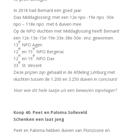
In 2018 had Bernard een goed jaar:
Dax Middaglossing: met een 12e npo -19e npo -50e
npo – 118e npo met 6 duiven mee
Op de NPO vluchten met Middaglossing heeft Bernard
een 12e-13e-15e-19e-33e-38e-50e- enz. gewonnen.
e
13
NPO Agen
e
e
12
en 15
NPO Bergerac
e
e
12
en 19
NPO Dax
e
33
St. Vincent
Deze prijzen zijn gehaald in de Afdeling Limburg met
vluchten tussen de 1.200 en 3.250 duiven in concours!
Voor wie dit hele laatje uit een bewezen topvlieger?
Koop 40. Peet en Paloma Solleveld
Schenken een laat jong
Peet en Paloma hebben duiven van Florizoone en