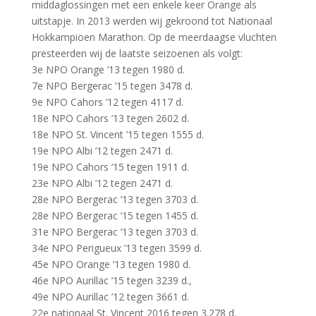
middaglossingen met een enkele keer Orange als
uitstapje. In 2013 werden wij gekroond tot Nationaal
Hokkampioen Marathon. Op de meerdaagse vluchten
presteerden wij de laatste seizoenen als volgt:
3e NPO Orange ’13 tegen 1980 d.
7e NPO Bergerac ’15 tegen 3478 d.
9e NPO Cahors ’12 tegen 4117 d.
18e NPO Cahors ’13 tegen 2602 d.
18e NPO St. Vincent ’15 tegen 1555 d.
19e NPO Albi ’12 tegen 2471 d.
19e NPO Cahors ’15 tegen 1911 d.
23e NPO Albi ’12 tegen 2471 d.
28e NPO Bergerac ’13 tegen 3703 d.
28e NPO Bergerac ’15 tegen 1455 d.
31e NPO Bergerac ’13 tegen 3703 d.
34e NPO Perigueux ’13 tegen 3599 d.
45e NPO Orange ’13 tegen 1980 d.
46e NPO Aurillac ’15 tegen 3239 d.,
49e NPO Aurillac ’12 tegen 3661 d.
22e nationaal St. Vincent 2016 tegen 3.278 d.