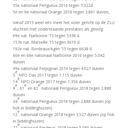
55e nationaal Perigueux 2016 tegen 7.022d
5e en 6e nationaal Orange 2016 tegen 3.861 duiven,
Vanaf 2015 weer iets meer het vizier gericht op de ZLU
vluchten met onderstaande prestaties als gevolg:
69e nat. Narbonne ’15 tegen 5338 d.
157e nat. Marseille ’15 tegen 3610 d.
192e nat. Bordeaux/Agen ‘15 tegen 6638 d.
60e en 66e nationaal Narbonne 2016 tegen 5.042
duiven
99e nationaal Perpignan 2016 tegen 4.027 duiven
e
5
NPO Dax 2017 tegen 1.115 duiven
e
14
NPO Orange 2017 tegen 1.356 duiven
e
e
e
9
, 61
en 82
nationaal Perigueux 2018 tegen 2.888
duiven
e
34
nationaal Perigueux 2018 tegen 2.888 duiven (op
hok in Biddinghuizen)
e
12
nationaal Orange 2018 tegen 3.527 duiven (op hok
in Biddinghuizen)
e
22
nationaal Bergerac 2018 tegen 5.085 duiven