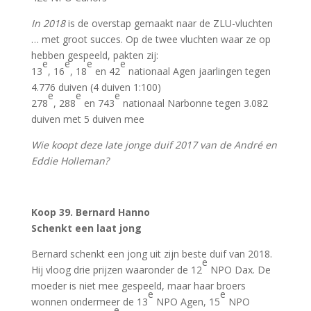
In 2018
is de overstap gemaakt naar de ZLU-vluchten
… met groot succes. Op de twee vluchten waar ze op
hebben gespeeld, pakten zij:
e
e
e
e
13
, 16
, 18
en 42
nationaal Agen jaarlingen tegen
4.776 duiven (4 duiven 1:100)
e
e
e
278
, 288
en 743
nationaal Narbonne tegen 3.082
duiven met 5 duiven mee
Wie koopt deze late jonge duif 2017 van de André en
Eddie Holleman?
Koop 39. Bernard Hanno
Schenkt een laat jong
Bernard schenkt een jong uit zijn beste duif van 2018.
e
Hij vloog drie prijzen waaronder de 12
NPO Dax. De
moeder is niet mee gespeeld, maar haar broers
e
e
wonnen ondermeer de 13
NPO Agen, 15
NPO
e