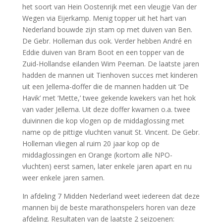
het soort van Hein Oostenrijk met een vleugje Van der
Wegen via Eijerkamp. Menig topper uit het hart van
Nederland bouwde zijn stam op met duiven van Ben.
De Gebr. Holleman dus ook. Verder hebben André en
Eddie duiven van Bram Boot en een topper van de
Zuid-Hollandse eilanden Wim Peeman. De laatste jaren
hadden de mannen uit Tienhoven succes met kinderen
uit een Jellema-doffer die de mannen hadden uit ‘De
Havik’ met ‘Mette,’ twee gekende kwekers van het hok
van vader Jellema. Uit deze doffer kwamen o.a. twee
duivinnen die kop vlogen op de middaglossing met
name op de pittige vluchten vanuit St. Vincent. De Gebr.
Holleman vliegen al ruim 20 jaar kop op de
middaglossingen en Orange (kortom alle NPO-
vluchten) eerst samen, later enkele jaren apart en nu
weer enkele jaren samen.
In afdeling 7 Midden Nederland weet iedereen dat deze
mannen bij de beste marathonspelers horen van deze
afdeling. Resultaten van de laatste 2 seizoenen: