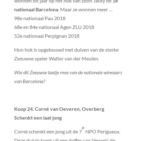
wonnen dit jaar op het hok van zoon Jacky de
1e
nationaal Barcelona
. Maar ze wonnen meer …
98e nationaal Pau 2018
68e en 84e nationaal Agen ZLU 2018
52e nationaal Perpignan 2018
Hun hok is opgebouwd met duiven van de sterke
Zeeuwse speler Walter van der Meulen.
Wie dit Zeeuwse laatje mee van de nationale winnaars
van Barcelona?
Koop 24. Corné van Oeveren, Overberg
Schenkt een laat jong
e
Corné schenkt een jong uit de 7
NPO Perigueux.
Deze duivin komt uit een doffer van Verweij-de