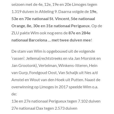
seizoen met de 4e, 12e, 19e en 20e Limoges tegen
1.319 duiven in Afdeling 9. Daarna volgde de
19e,
53e en 70e nationaal St. Vincent
,
56e nationaal
Orange
,
8e, 30e en 31e nationaal Perigueux
. Op de
ZLU pakte Wim ook nog eens de
87e en 284e
nationaal Barcelona … met twee duiven mee
!
De stam van Wim is opgebouwd uit de volgende
‘rassen’: Jellema(rechtstreeks en via Jan Morsink en
Jan Grootonk), Vertelman, Winkens-Itteren, Hein
van Gurp, Fondgoud Oost, Van Schaijk uit Nes a/d
Amstel en Wout van den Hoek uit Putten. Naast de
overwinning op Limoges in 2017 speelde Wim o.a.
de:
13e en 27e nationaal Perigueux tegen 7.102 duiven
27e nationaal Dax tegen 2.573 duiven