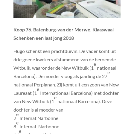
Koop 76. Batenburg-van der Merwe, Klaaswaal
Schenken een laat jong 2018
Hugo schenkt een prachtduivin. De vader komt uit
drie goede kwekers afstammend van de beroemde
e
Witbuik, waaronder de New Witbuik (1
nationaal
e
Barcelona). De moeder vloog als jaarling de 27
nationaal Perpignan. Zij komt uit een zoon van New
e
Laureaat (1
Internationaal Barcelona) met dochter
e
van New Witbuik (1
nationaal Barcelona). Deze
dochter is al moeder van:
e
2
Internat Narbonne
e
8
Internat. Narbonne
e