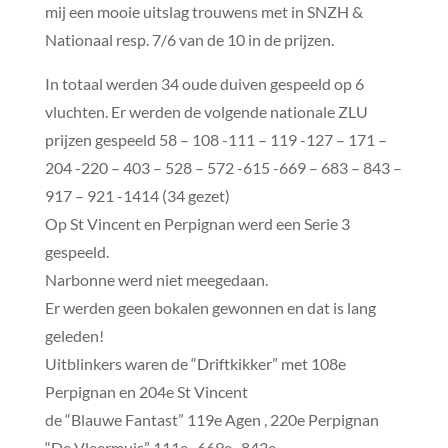
mij een mooie uitslag trouwens met in SNZH &
Nationaal resp. 7/6 van de 10 in de prijzen.
In totaal werden 34 oude duiven gespeeld op 6
vluchten. Er werden de volgende nationale ZLU
prijzen gespeeld 58 – 108 -111 – 119 -127 – 171 –
204 -220 – 403 – 528 – 572 -615 -669 – 683 – 843 –
917 – 921 -1414 (34 gezet)
Op St Vincent en Perpignan werd een Serie 3
gespeeld.
Narbonne werd niet meegedaan.
Er werden geen bokalen gewonnen en dat is lang
geleden!
Uitblinkers waren de “Driftkikker” met 108e
Perpignan en 204e St Vincent
de “Blauwe Fantast” 119e Agen , 220e Perpignan
“De Vleermuis” 111e , 669e , 843e