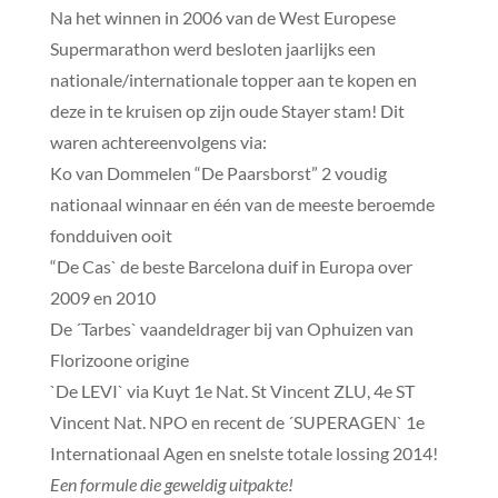
Na het winnen in 2006 van de West Europese
Supermarathon werd besloten jaarlijks een
nationale/internationale topper aan te kopen en
deze in te kruisen op zijn oude Stayer stam! Dit
waren achtereenvolgens via:
Ko van Dommelen “De Paarsborst” 2 voudig
nationaal winnaar en één van de meeste beroemde
fondduiven ooit
“De Cas` de beste Barcelona duif in Europa over
2009 en 2010
De ´Tarbes` vaandeldrager bij van Ophuizen van
Florizoone origine
`De LEVI` via Kuyt 1e Nat. St Vincent ZLU, 4e ST
Vincent Nat. NPO en recent de ´SUPERAGEN` 1e
Internationaal Agen en snelste totale lossing 2014!
Een formule die geweldig uitpakte!