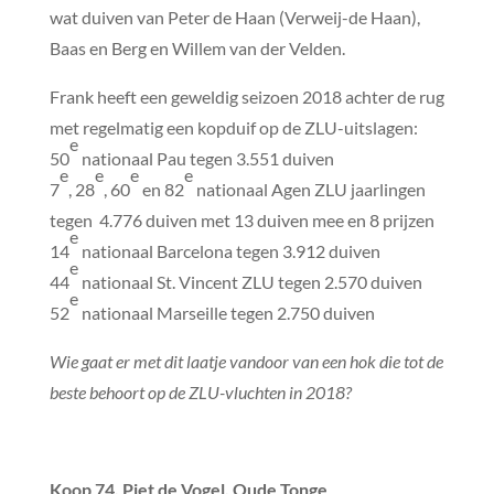
wat duiven van Peter de Haan (Verweij-de Haan),
Baas en Berg en Willem van der Velden.
Frank heeft een geweldig seizoen 2018 achter de rug
met regelmatig een kopduif op de ZLU-uitslagen:
e
50
nationaal Pau tegen 3.551 duiven
e
e
e
e
7
, 28
, 60
en 82
nationaal Agen ZLU jaarlingen
tegen 4.776 duiven met 13 duiven mee en 8 prijzen
e
14
nationaal Barcelona tegen 3.912 duiven
e
44
nationaal St. Vincent ZLU tegen 2.570 duiven
e
52
nationaal Marseille tegen 2.750 duiven
Wie gaat er met dit laatje vandoor van een hok die tot de
beste behoort op de ZLU-vluchten in 2018?
Koop 74. Piet de Vogel, Oude Tonge