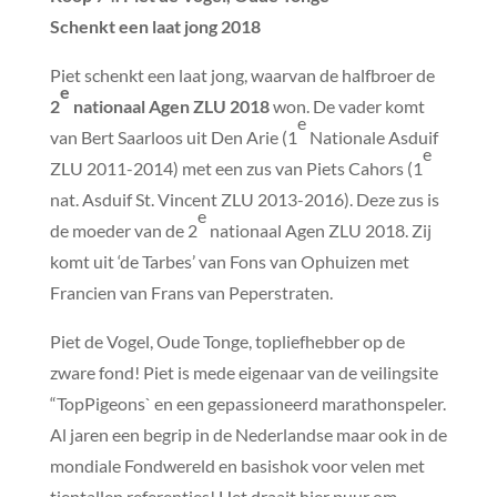
Schenkt een laat jong 2018
Piet schenkt een laat jong, waarvan de halfbroer de
e
2
nationaal Agen ZLU 2018
won. De vader komt
e
van Bert Saarloos uit Den Arie (1
Nationale Asduif
e
ZLU 2011-2014) met een zus van Piets Cahors (1
nat. Asduif St. Vincent ZLU 2013-2016). Deze zus is
e
de moeder van de 2
nationaal Agen ZLU 2018. Zij
komt uit ‘de Tarbes’ van Fons van Ophuizen met
Francien van Frans van Peperstraten.
Piet de Vogel, Oude Tonge, topliefhebber op de
zware fond! Piet is mede eigenaar van de veilingsite
“TopPigeons` en een gepassioneerd marathonspeler.
Al jaren een begrip in de Nederlandse maar ook in de
mondiale Fondwereld en basishok voor velen met
tientallen referenties! Het draait hier puur om