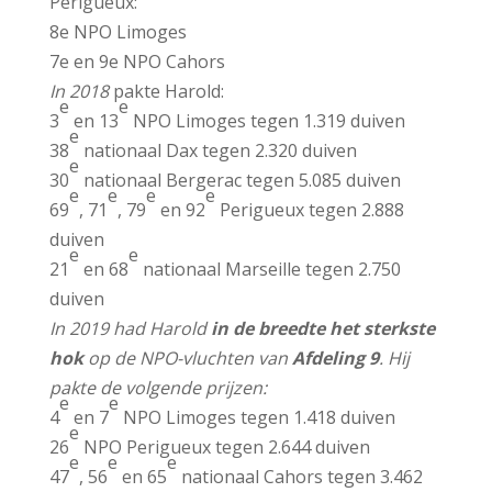
Perigueux:
8e NPO Limoges
7e en 9e NPO Cahors
In 2018
pakte Harold:
e
e
3
en 13
NPO Limoges tegen 1.319 duiven
e
38
nationaal Dax tegen 2.320 duiven
e
30
nationaal Bergerac tegen 5.085 duiven
e
e
e
e
69
, 71
, 79
en 92
Perigueux tegen 2.888
duiven
e
e
21
en 68
nationaal Marseille tegen 2.750
duiven
In 2019 had Harold
in de breedte het sterkste
hok
op de NPO-vluchten van
Afdeling 9
. Hij
pakte de volgende prijzen:
e
e
4
en 7
NPO Limoges tegen 1.418 duiven
e
26
NPO Perigueux tegen 2.644 duiven
e
e
e
47
, 56
en 65
nationaal Cahors tegen 3.462