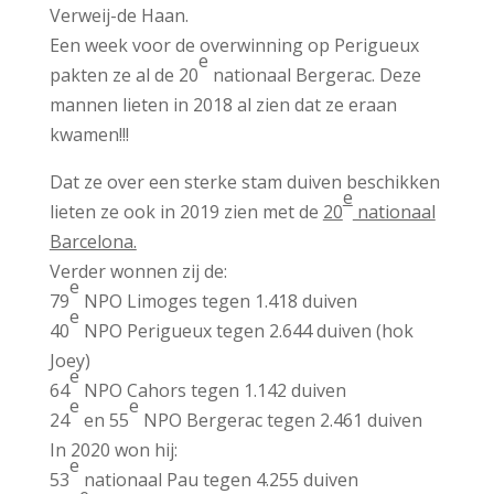
Verweij-de Haan.
Een week voor de overwinning op Perigueux
e
pakten ze al de 20
nationaal Bergerac. Deze
mannen lieten in 2018 al zien dat ze eraan
kwamen!!!
Dat ze over een sterke stam duiven beschikken
e
lieten ze ook in 2019 zien met de
20
nationaal
Barcelona.
Verder wonnen zij de:
e
79
NPO Limoges tegen 1.418 duiven
e
40
NPO Perigueux tegen 2.644 duiven (hok
Joey)
e
64
NPO Cahors tegen 1.142 duiven
e
e
24
en 55
NPO Bergerac tegen 2.461 duiven
In 2020 won hij:
e
53
nationaal Pau tegen 4.255 duiven