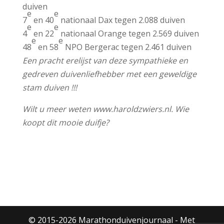
duiven
e
e
7
en 40
nationaal Dax tegen 2.088 duiven
e
e
4
en 22
nationaal Orange tegen 2.569 duiven
e
e
48
en 58
NPO Bergerac tegen 2.461 duiven
Een pracht erelijst van deze sympathieke en
gedreven duivenliefhebber met een geweldige
stam duiven !!!
Wilt u meer weten www.haroldzwiers.nl. Wie
koopt dit mooie duifje?
© 2015-2026 Marathonduivenjournaal - Met