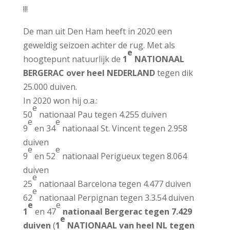
!!!
De man uit Den Ham heeft in 2020 een
geweldig seizoen achter de rug. Met als
e
hoogtepunt natuurlijk de
1
NATIONAAL
BERGERAC over heel NEDERLAND
tegen dik
25.000 duiven.
In 2020 won hij o.a.:
e
50
nationaal Pau tegen 4.255 duiven
e
e
9
en 34
nationaal St. Vincent tegen 2.958
duiven
e
e
9
en 52
nationaal Perigueux tegen 8.064
duiven
e
25
nationaal Barcelona tegen 4.477 duiven
e
62
nationaal Perpignan tegen 3.3.54 duiven
e
e
1
en 47
nationaal Bergerac tegen 7.429
e
duiven
(
1
NATIONAAL van heel NL tegen