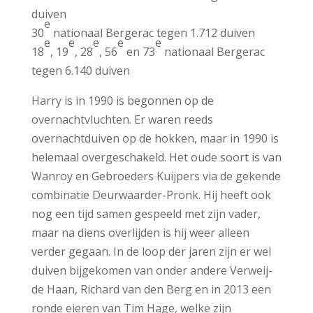
duiven
e
30
nationaal Bergerac tegen 1.712 duiven
e
e
e
e
e
18
, 19
, 28
, 56
en 73
nationaal Bergerac
tegen 6.140 duiven
Harry is in 1990 is begonnen op de
overnachtvluchten. Er waren reeds
overnachtduiven op de hokken, maar in 1990 is
helemaal overgeschakeld. Het oude soort is van
Wanroy en Gebroeders Kuijpers via de gekende
combinatie Deurwaarder-Pronk. Hij heeft ook
nog een tijd samen gespeeld met zijn vader,
maar na diens overlijden is hij weer alleen
verder gegaan. In de loop der jaren zijn er wel
duiven bijgekomen van onder andere Verweij-
de Haan, Richard van den Berg en in 2013 een
ronde eieren van Tim Hage, welke zijn