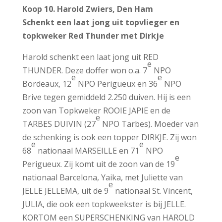
Koop 10. Harold Zwiers, Den Ham
Schenkt een laat jong uit topvlieger en
topkweker Red Thunder met Dirkje
Harold schenkt een laat jong uit RED
e
THUNDER. Deze doffer won o.a. 7
NPO
e
e
Bordeaux, 12
NPO Perigueux en 36
NPO
Brive tegen gemiddeld 2.250 duiven. Hij is een
zoon van Topkweker ROOIE JAPIE en de
e
TARBES DUIVIN (27
NPO Tarbes). Moeder van
de schenking is ook een topper DIRKJE. Zij won
e
e
68
nationaal MARSEILLE en 71
NPO
e
Perigueux. Zij komt uit de zoon van de 19
nationaal Barcelona, Yaika, met Juliette van
e
JELLE JELLEMA, uit de 9
nationaal St. Vincent,
JULIA, die ook een topkweekster is bij JELLE.
KORTOM een SUPERSCHENKING van HAROLD