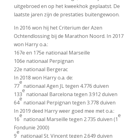
uitgebroed en op het kweekhok geplaatst. De
laatste jaren zijn de prestaties buitengewoon.
In 2016 won hij het Criterium der Azen
Ochtendlossing bij de Marathon Noord. In 2017
won Harry o.a.:
167e en 175e nationaal Marseille
106e nationaal Perpignan
22e nationaal Bergerac
In 2018 won Harry o.a. de:
e
77
nationaal Agen JL tegen 4.776 duiven
e
133
nationaal Barcelona tegen 3.912 duiven
e
64
nationaal Perpignan tegen 3.778 duiven
In 2019 deed Harry weer goed mee met o.a.:
e
e
16
nationaal Marseille tegen 2.735 duiven (1
Fondunie 2000)
e
9
nationaal St. Vincent tegen 2.649 duiven