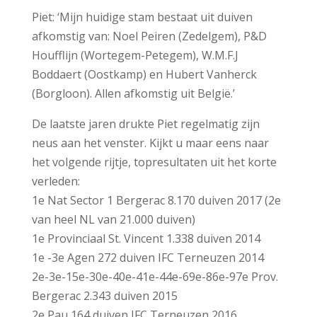
Piet: ‘Mijn huidige stam bestaat uit duiven
afkomstig van: Noel Peiren (Zedelgem), P&D
Houfflijn (Wortegem-Petegem), W.M.F.J
Boddaert (Oostkamp) en Hubert Vanherck
(Borgloon). Allen afkomstig uit België.’
De laatste jaren drukte Piet regelmatig zijn
neus aan het venster. Kijkt u maar eens naar
het volgende rijtje, topresultaten uit het korte
verleden:
1e Nat Sector 1 Bergerac 8.170 duiven 2017 (2e
van heel NL van 21.000 duiven)
1e Provinciaal St. Vincent 1.338 duiven 2014
1e -3e Agen 272 duiven IFC Terneuzen 2014
2e-3e-15e-30e-40e-41e-44e-69e-86e-97e Prov.
Bergerac 2.343 duiven 2015
2e Pau 164 duiven IFC Terneuzen 2016