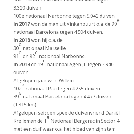
3.320 duiven
100e nationaal Narbonne tegen 5.042 duiven
e
In 2017
won de man uit Vinkenbuurt o.a. de 99
nationaal Barcelona tegen 4.504 duiven.
In 2018
won hij o.a. de:
e
30
nationaal Marseille
e
e
91
en 92
nationaal Narbonne.
e
In 2019
de 19
nationaal Agen JL tegen 3.940
duiven.
Afgelopen jaar won Willem:
e
102
nationaal Pau tegen 4.255 duiven
e
39
nationaal Barcelona tegen 4.477 duiven
(1.315 km)
Afgelopen seizoen speelde duivenvriend Daniël
e
Kreileman de 1
Nationaal Bergerac in Sector 4
met een duif waar o.a. het bloed van zijn stam