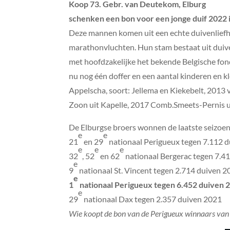
Koop 73. Gebr. van Deutekom, Elburg
schenken een bon voor een jonge duif 2022 
Deze mannen komen uit een echte duivenliefhe
marathonvluchten. Hun stam bestaat uit duiv
met hoofdzakelijke het bekende Belgische fon
nu nog één doffer en een aantal kinderen en k
Appelscha, soort: Jellema en Kiekebelt, 2013
Zoon uit Kapelle, 2017 Comb.Smeets-Pernis 
De Elburgse broers wonnen de laatste seizoen
e
e
21
en 29
nationaal Perigueux tegen 7.112 
e
e
e
32
, 52
en 62
nationaal Bergerac tegen 7.4
e
9
nationaal St. Vincent tegen 2.714 duiven 
e
1
nationaal Perigueux tegen 6.452 duiven 
e
29
nationaal Dax tegen 2.357 duiven 2021
Wie koopt de bon van de Perigueux winnaars va