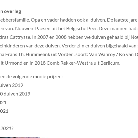
in overleg
bbersfamilie. Opa en vader hadden ook al duiven. De laatste jare
en van: Nouwen-Paesen uit het Belgische Peer. Deze mannen had
dras Cattrysse. In 2007 en 2008 hebben we duiven gehaald bij Nou
leinkinderen van deze duiven. Verder zijn er duiven bijgehaald van
 via Frans Th. Hummelink uit Vorden, soort: Van Wanroy / Ko van
uit Urmond en in 2018 Comb.Rekker-Westra uit Berlicum.
en de volgende mooie prijzen:
duiven 2019
10 duiven 2019
2021
2021
n 2021?