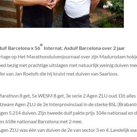
e
duif Barcelona x 56
Internat. Asduif Barcelona over 2 jaar
ortage op Het Marathonduivenjournaal over zijn Madurodam hokje. 
ed bezig met prachtige uitslagen met natuurlijk weinig duiven me
er van Jan Roelofs die hij kruist met duiven van Saarloos.
athon 8 get, 5e WESM 8 get, 3e serie 2 Agen ZLU oud. Dit alles i
zware Agen ZLU de 2e Interprovinciaal in de sterke BSL (Brabant
en 5.214 duiven. Zijn tweede duif pakte prijs 104e nationaal en 
en 658e nationaal Barcelona met 2 mee.
gen ZLU was één van duiven de 2e van sector 3 en 4. Landelijk wa