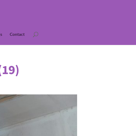
s
Contact
(19)