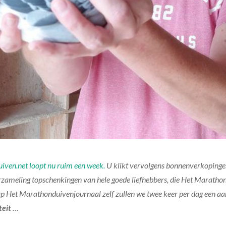
iven.net loopt nu ruim een week.
U klikt vervolgens bonnenverkopingen
rzameling topschenkingen van hele goede liefhebbers, die Het Marathon
 Op Het Marathonduivenjournaal zelf zullen we twee keer per dag een aa
teit
…