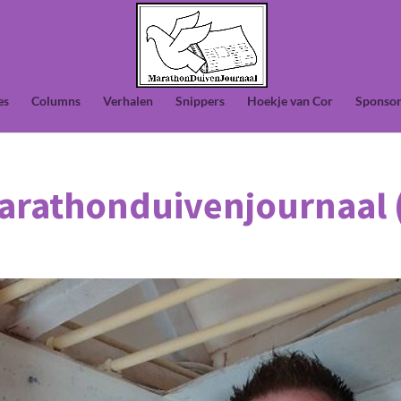
es
Columns
Verhalen
Snippers
Hoekje van Cor
Sponsor
Marathonduivenjournaal 