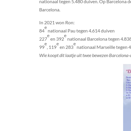
nationaal tegen 5.480 duiven. Op Barcelona dee
Barcelona.
In 2021 won Ron:
e
84
nationaal Pau tegen 4.614 duiven
e
e
227
en 392
nationaal Barcelona tegen 4.83
e
e
e
99
, 119
en 283
nationaal Marseille tegen 
Wie koopt dit laatje uit twee bewezen Barcelona-