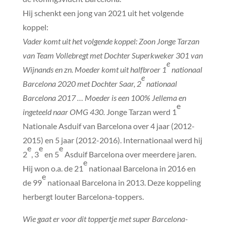
Hij schenkt een jong van 2021 uit het volgende
koppel:
Vader komt uit het volgende koppel: Zoon Jonge Tarzan
van Team Vollebregt met Dochter Superkweker 301 van
e
Wijnands en zn. Moeder komt uit halfbroer 1
nationaal
e
Barcelona 2020 met Dochter Saar, 2
nationaal
Barcelona 2017 … Moeder is een 100% Jellema en
e
ingeteeld naar OMG 430.
Jonge Tarzan werd 1
Nationale Asduif van Barcelona over 4 jaar (2012-
2015) en 5 jaar (2012-2016). Internationaal werd hij
e
e
e
2
, 3
en 5
Asduif Barcelona over meerdere jaren.
e
Hij won o.a. de 21
nationaal Barcelona in 2016 en
e
de 99
nationaal Barcelona in 2013. Deze koppeling
herbergt louter Barcelona-toppers.
Wie gaat er voor dit toppertje met super Barcelona-