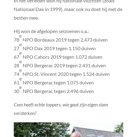
In het verleden won hij nationale vluchten (zoals
Nationaal Dax in 1999), maar ook nu doet hij met de
besten mee.
Hij won de afgelopen seizoenen o.a.:
e
78
NPO Bordeaux 2019 tegen 2.473 duiven
e
27
NPO Dax 2019 tegen 1.150 duiven
e
67
NPO Cahors 2019 tegen 1.072 duiven
e
28
NPO Bergerac 2019 tegen 2.431 duiven
e
74
NPO St. Vincent 2020 tegen 1.524 duiven
e
61
NPO Bergerac tegen 1.075 duiven
e
30
NPO Bergerac tegen 2.496 duiven
Cees heeft echte toppers, wie gaat zijn eigen stam
versterken?