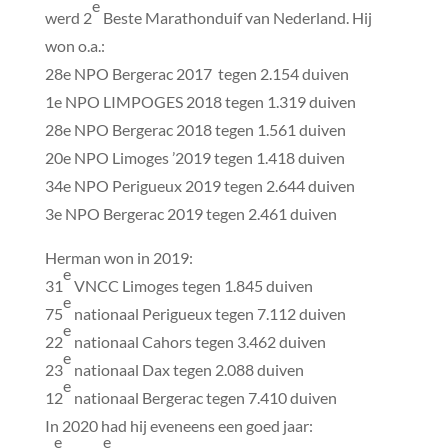
e
werd 2
Beste Marathonduif van Nederland. Hij
won o.a.:
28e NPO Bergerac 2017 tegen 2.154 duiven
1e NPO LIMPOGES 2018 tegen 1.319 duiven
28e NPO Bergerac 2018 tegen 1.561 duiven
20e NPO Limoges ’2019 tegen 1.418 duiven
34e NPO Perigueux 2019 tegen 2.644 duiven
3e NPO Bergerac 2019 tegen 2.461 duiven
Herman won in 2019:
e
31
VNCC Limoges tegen 1.845 duiven
e
75
nationaal Perigueux tegen 7.112 duiven
e
22
nationaal Cahors tegen 3.462 duiven
e
23
nationaal Dax tegen 2.088 duiven
e
12
nationaal Bergerac tegen 7.410 duiven
In 2020 had hij eveneens een goed jaar:
e
e