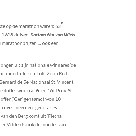
e
este op de marathon waren: 63
 1.639 duiven.
Kortom één van Wiels
4 marathonprijzen … ook een
ongen uit zijn nationale winnares ‘de
Roermond, die komt uit ‘Zoon Red
 Bernard de 5e Nationaal St. Vincent.
e doffer won o.a. 9e en 16e Prov. St.
doffer (‘Ger’ genaamd) won 10
ten over meerdere generaties
van den Berg komt uit ‘Flecha’
 der Velden is ook de moeder van