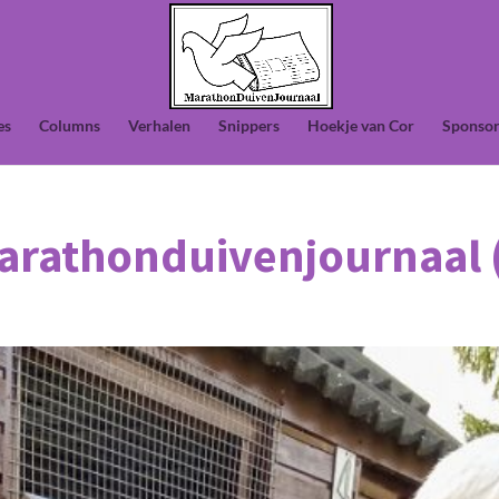
es
Columns
Verhalen
Snippers
Hoekje van Cor
Sponsor
Marathonduivenjournaal 