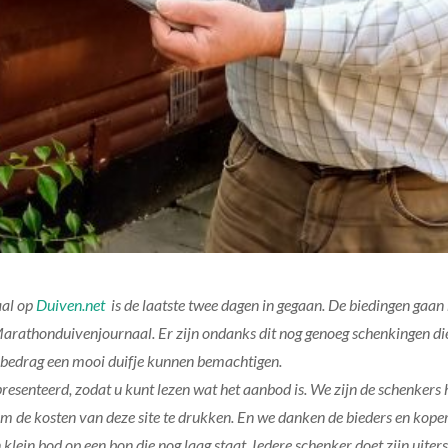
aal op
Duiven.net
is de laatste twee dagen in gegaan. De biedingen gaan
arathonduivenjournaal. Er zijn ondanks dit nog genoeg schenkingen die
jk bedrag een mooi duifje kunnen bemachtigen.
resenteerd, zodat u kunt lezen wat het aanbod is. We zijn de schenker
de kosten van deze site te drukken. En we danken de bieders en koper
klein bod op een bon die nog laag staat. Iedere schenker doet zijn uiterst