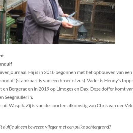
nt
honduif
ivenjournaal. Hij is in 2018 begonnen met het opbouwen van een
honduif (stamkaart is van een broer of zus). Vader is Henny’s topp
ncent en Bergerac en in 2019 op Limoges en Dax. Deze doffer komt v
en Seegmuller in.
 uit Waspik. Zij is van de soorten afkomstig van Chris van der Ve
it duifje uit een bewezen vlieger met een puike achtergrond?