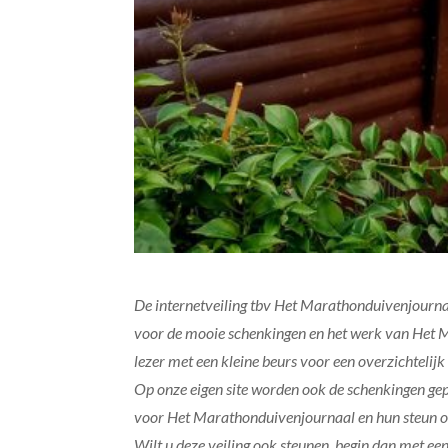
De internetveiling tbv Het Marathonduivenjourn
voor de mooie schenkingen en het werk van Het M
lezer met een kleine beurs voor een overzichteli
Op onze eigen site worden ook de schenkingen gep
voor Het Marathonduivenjournaal en hun steun om 
Wilt u deze veiling ook steunen, begin dan met een 