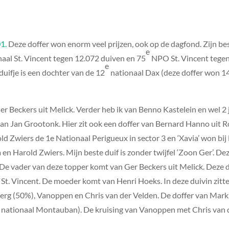
1.
Deze doffer won enorm veel prijzen, ook op de dagfond. Zijn b
e
aal St. Vincent tegen 12.072 duiven en 75
NPO St. Vincent tegen
e
ifje is een dochter van de 12
nationaal Dax (deze doffer won 1
Beckers uit Melick. Verder heb ik van Benno Kastelein en wel 2 j
 van Jan Grootonk. Hier zit ook een doffer van Bernard Hanno uit 
old Zwiers de 1e Nationaal Perigueux in sector 3 en ‘Xavia’ won bij
en Harold Zwiers. Mijn beste duif is zonder twijfel ‘Zoon Ger’. Dez
. De vader van deze topper komt van Ger Beckers uit Melick. Deze 
 St. Vincent. De moeder komt van Henri Hoeks. In deze duivin zit
rg (50%), Vanoppen en Chris van der Velden. De doffer van Mark 
(1e nationaal Montauban). De kruising van Vanoppen met Chris van