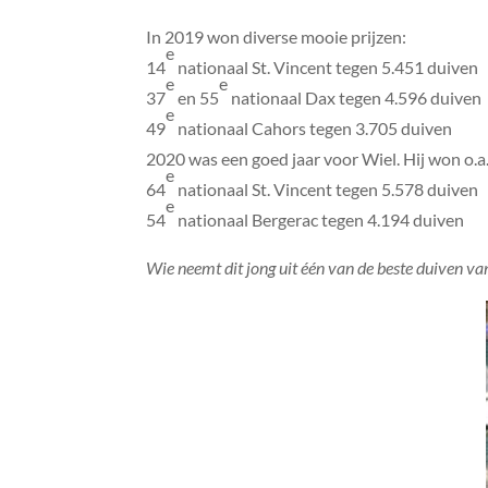
In 2019 won diverse mooie prijzen:
e
14
nationaal St. Vincent tegen 5.451 duiven
e
e
37
en 55
nationaal Dax tegen 4.596 duiven
e
49
nationaal Cahors tegen 3.705 duiven
2020 was een goed jaar voor Wiel. Hij won o.a.
e
64
nationaal St. Vincent tegen 5.578 duiven
e
54
nationaal Bergerac tegen 4.194 duiven
Wie neemt dit jong uit één van de beste duiven v