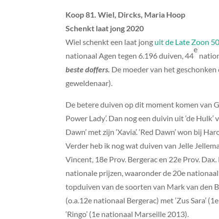
Koop 81. Wiel, Dircks, Maria Hoop
Schenkt laat jong 2020
Wiel schenkt een laat jong
uit de Late Zoon 50
e
nationaal Agen tegen 6.196 duiven, 44
nation
beste doffers.
De moeder van het geschonken du
geweldenaar).
De betere duiven op dit moment komen van Ger 
Power Lady’. Dan nog een duivin uit ‘de Hulk’
Dawn’ met zijn ‘Xavia’. ‘Red Dawn’ won bij Har
Verder heb ik nog wat duiven van Jelle Jellema 
Vincent, 18e Prov. Bergerac en 22e Prov. Dax
nationale prijzen, waaronder de 20e nationaal
topduiven van de soorten van Mark van den Be
(o.a.12e nationaal Bergerac) met ‘Zus Sara’ 
‘Ringo’ (1e nationaal Marseille 2013).