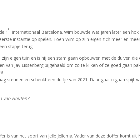
e
de 1
Internationaal Barcelona. Wim bouwde wat jaren later een hok
 eerste instantie op spelen. Toen Wim op zijn eigen zich meer en mee
een stapje terug.
n zijn eigen tuin en is hij een stam gaan opbouwen met de duiven die
en van Jay Lissenberg bijgehaald om zo te kijken of ze goed gaan pa
n!
ag steunen en schenkt een duifje van 2021. Daar gaat u gaan spijt v
en van Houten?
ffer is van het soort van Jelle Jellema. Vader van deze doffer komt uit