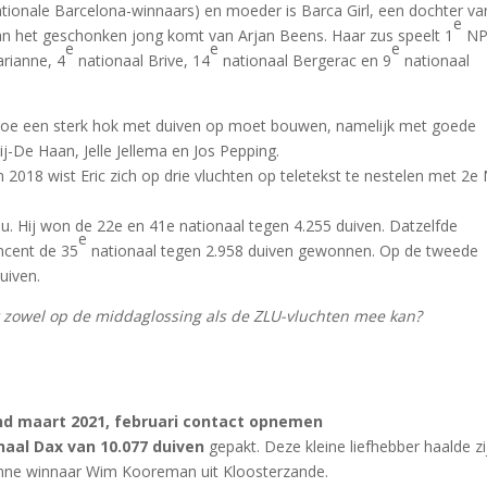
ationale Barcelona-winnaars) en moeder is Barca Girl, een dochter va
e
n het geschonken jong komt van Arjan Beens. Haar zus speelt 1
N
e
e
e
arianne, 4
nationaal Brive, 14
nationaal Bergerac en 9
nationaal
et hoe een sterk hok met duiven op moet bouwen, namelijk met goede
ij-De Haan, Jelle Jellema en Jos Pepping.
n 2018 wist Eric zich op drie vluchten op teletekst te nestelen met 2
u. Hij won de 22e en 41e nationaal tegen 4.255 duiven. Datzelfde
e
ncent de 35
nationaal tegen 2.958 duiven gewonnen. Op de tweede
uiven.
t zowel op de middaglossing als de ZLU-vluchten mee kan?
ind maart 2021, februari contact opnemen
naal Dax van 10.077 duiven
gepakt. Deze kleine liefhebber haalde zi
bonne winnaar Wim Kooreman uit Kloosterzande.