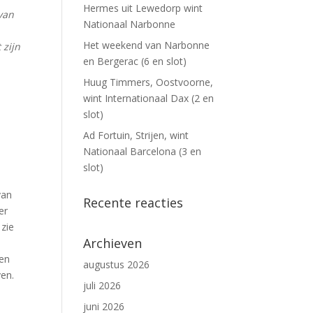
Hermes uit Lewedorp wint
van
Nationaal Narbonne
Het weekend van Narbonne
 zijn
en Bergerac (6 en slot)
Huug Timmers, Oostvoorne,
wint Internationaal Dax (2 en
slot)
Ad Fortuin, Strijen, wint
Nationaal Barcelona (3 en
slot)
van
Recente reacties
er
 zie
Archieven
gen
augustus 2026
en.
juli 2026
juni 2026