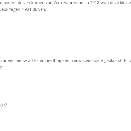
 De andere duiven komen van Wim Kooreman. In 2018 won deze klein
ueux tegen 4.921 duiven.
aar een nieuw adres en heeft hij een nieuw klein hokje geplaatst. Hij
n:
ist?