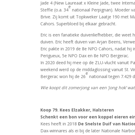
Jade 4 (New Laureaat x Kleine Jade, twee Intern
e
Steffie (o.a. 34
nationaal Perpignan). Moeder va
Brive. Zij komt uit Topkweker Laatje 190 met M
Cahors. Superbloed bij elkaar gebracht.
Eric is een fanatieke duivenliefhebber, die we
duiven. Eric heeft duiven van Arjan Beens, Verwe
Eric pakte in 2019 de 8e NPO Cahors, nadat hij i
Perigueux, 5e NPO Dax en 8e NPO Bergerac.
In 2020 deed hij mee op de ZLU-vlucht vanuit Pa
weekend werd op de middaglossing vanuit St. Vi
e
Bergerac won hij de 26
nationaal tegen 7.429 d
Wie koopt dit zomerjong van een ‘jong hok’ wa
Koop 79. Kees Elzakker, Halsteren
Schenkt een bon voor een koppel eieren e
Kees heeft in 2018
De Snelste Duif van Natio
Dax-winnares als ei bij de later Nationale Nar