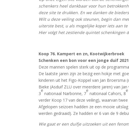
schenkers heel dankbaar voor hun betrokkenh
deze site te drukken. En we danken de bieders
Wilt u deze veiling ook steunen, begin dan met
uiterste best, u als mogelijke koper iets aan t
Hier volgt het zestiende quintet schenkingen 
Koop 76. Kampert en zn, Kootwijkerbroek
Schenken een bon voor een jonge duif 2021
Deze mannen spelen sterk uit op de programm
De laatste jaren zijn ze bezig een hokje met 
kinderen uit het Figo-Koppel van Jan Broersma (
Bieke (Asduif ZLU over meerdere jaren) van Jan 
e
e
e
3
nationaal Narbonne, 7
nationaal Cahors, 8
verder Koop 17 van deze veiling), waarvan twee
Afgelopen seizoen hadden ze een mooie uitslag m
werden gedraaid). Ze hadden er 6 van de 9 debu
Wie gaat er een duifje uitzoeken uit een feno