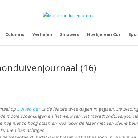
Columns
Verhalen
Snippers
Hoekje van Cor
Spo
honduivenjournaal (16)
rnaal op
Duiven.net
is de laatste twee dagen in gegaan. De biedin
r de mooie schenkingen en het werk van Het Marathonduivenjourna
e nog niet zo hoog staan en waardoor de lezer met een kleine beu
je kunnen bemachtigen.
 gepresenteerd, zodat u kunt lezen wat het aanbod is. We zijn de