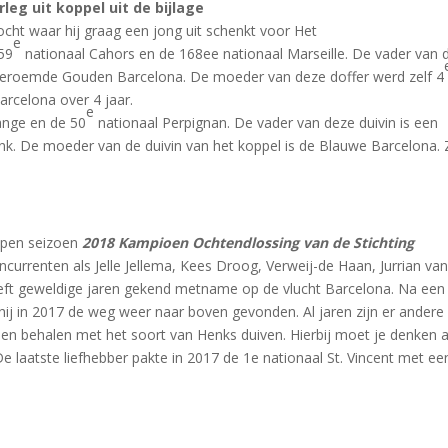
leg uit koppel uit de bijlage
cht waar hij graag een jong uit schenkt voor Het
e
59
nationaal Cahors en de 168ee nationaal Marseille. De vader van 
beroemde Gouden Barcelona. De moeder van deze doffer werd zelf 4
arcelona over 4 jaar.
e
nge en de 50
nationaal Perpignan. De vader van deze duivin is een
k. De moeder van de duivin van het koppel is de Blauwe Barcelona. Z
open seizoen
2018 Kampioen Ochtendlossing van de Stichting
currenten als Jelle Jellema, Kees Droog, Verweij-de Haan, Jurrian va
t geweldige jaren gekend metname op de vlucht Barcelona. Na een
hij in 2017 de weg weer naar boven gevonden. Al jaren zijn er andere
en behalen met het soort van Henks duiven. Hierbij moet je denken 
 laatste liefhebber pakte in 2017 de 1e nationaal St. Vincent met ee