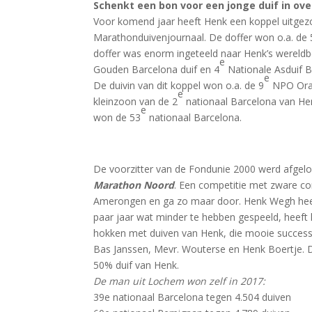
Schenkt een bon voor een jonge duif in over
Voor komend jaar heeft Henk een koppel uitgezo
Marathonduivenjournaal. De doffer won o.a. de 
doffer was enorm ingeteeld naar Henk’s wereld
e
Gouden Barcelona duif en 4
Nationale Asduif B
e
De duivin van dit koppel won o.a. de 9
NPO Ora
e
kleinzoon van de 2
nationaal Barcelona van Hen
e
won de 53
nationaal Barcelona.
De voorzitter van de Fondunie 2000 werd afgel
Marathon Noord
. Een competitie met zware con
Amerongen en ga zo maar door. Henk Wegh heef
paar jaar wat minder te hebben gespeeld, heeft 
hokken met duiven van Henk, die mooie success
Bas Janssen, Mevr. Wouterse en Henk Boertje. De
50% duif van Henk.
De man uit Lochem won zelf in 2017:
39e nationaal Barcelona tegen 4.504 duiven