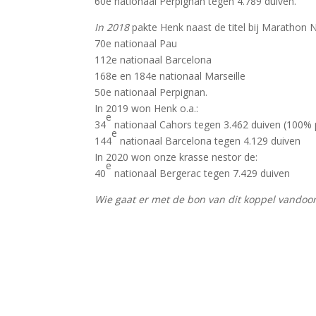
60e nationaal Perpignan tegen 4.789 duiven.
In 2018
pakte Henk naast de titel bij Marathon 
70e nationaal Pau
112e nationaal Barcelona
168e en 184e nationaal Marseille
50e nationaal Perpignan.
In 2019 won Henk o.a.:
e
34
nationaal Cahors tegen 3.462 duiven (100% p
e
144
nationaal Barcelona tegen 4.129 duiven
In 2020 won onze krasse nestor de:
e
40
nationaal Bergerac tegen 7.429 duiven
Wie gaat er met de bon van dit koppel vandoo