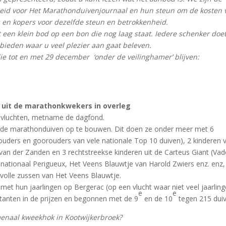
eid voor Het Marathonduivenjournaal en hun steun om de kosten 
 en kopers voor dezelfde steun en betrokkenheid.
 een klein bod op een bon die nog laag staat. Iedere schenker doet
e bieden waar u veel plezier aan gaat beleven.
die tot en met 29 december ‘onder de veilinghamer’ blijven:
 uit de marathonkwekers in overleg
avluchten, metname de dagfond.
goede marathonduiven op te bouwen. Dit doen ze onder meer met 6
ouders en goorouders van vele nationale Top 10 duiven), 2 kinderen 
van der Zanden en 3 rechtstreekse kinderen uit de Carteus Giant (Vad
nationaal Perigueux, Het Veens Blauwtje van Harold Zwiers enz. enz,
 volle zussen van Het Veens Blauwtje.
et hun jaarlingen op Bergerac (op een vlucht waar niet veel jaarlin
e
e
tanten in de prijzen en begonnen met de 9
en de 10
tegen 215 duiv
menaal kweekhok in Kootwijkerbroek?