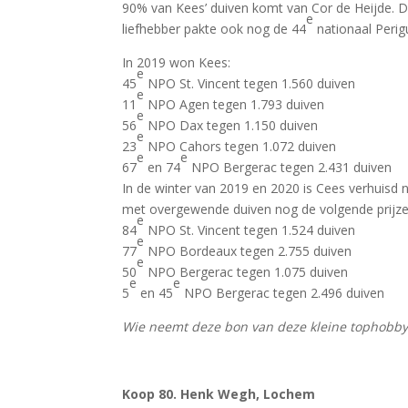
90% van Kees’ duiven komt van Cor de Heijde.
e
liefhebber pakte ook nog de 44
nationaal Perig
In 2019 won Kees:
e
45
NPO St. Vincent tegen 1.560 duiven
e
11
NPO Agen tegen 1.793 duiven
e
56
NPO Dax tegen 1.150 duiven
e
23
NPO Cahors tegen 1.072 duiven
e
e
67
en 74
NPO Bergerac tegen 2.431 duiven
In de winter van 2019 en 2020 is Cees verhuisd n
met overgewende duiven nog de volgende prijze
e
84
NPO St. Vincent tegen 1.524 duiven
e
77
NPO Bordeaux tegen 2.755 duiven
e
50
NPO Bergerac tegen 1.075 duiven
e
e
5
en 45
NPO Bergerac tegen 2.496 duiven
Wie neemt deze bon van deze kleine tophobby
Koop 80. Henk Wegh, Lochem