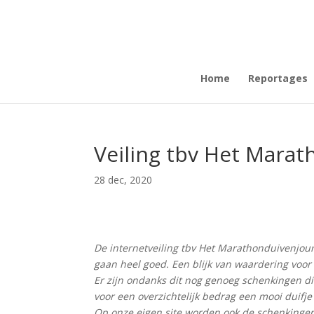
Home
Reportages
Veiling tbv Het Marat
28 dec, 2020
De internetveiling tbv Het Marathonduivenjou
gaan heel goed. Een blijk van waardering voo
Er zijn ondanks dit nog genoeg schenkingen di
voor een overzichtelijk bedrag een mooi duif
Op onze eigen site worden ook de schenkingen