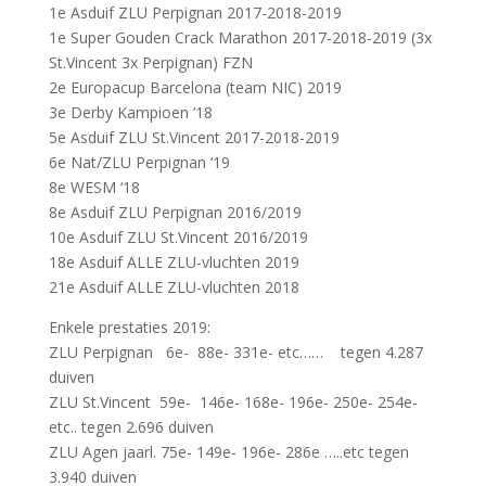
1e Asduif ZLU Perpignan 2017-2018-2019
1e Super Gouden Crack Marathon 2017-2018-2019 (3x
St.Vincent 3x Perpignan) FZN
2e Europacup Barcelona (team NIC) 2019
3e Derby Kampioen ‘18
5e Asduif ZLU St.Vincent 2017-2018-2019
6e Nat/ZLU Perpignan ‘19
8e WESM ‘18
8e Asduif ZLU Perpignan 2016/2019
10e Asduif ZLU St.Vincent 2016/2019
18e Asduif ALLE ZLU-vluchten 2019
21e Asduif ALLE ZLU-vluchten 2018
Enkele prestaties 2019:
ZLU Perpignan 6e- 88e- 331e- etc…… tegen 4.287
duiven
ZLU St.Vincent 59e- 146e- 168e- 196e- 250e- 254e-
etc.. tegen 2.696 duiven
ZLU Agen jaarl. 75e- 149e- 196e- 286e …..etc tegen
3.940 duiven