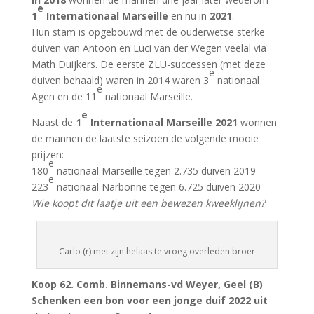
e
1
Internationaal Marseille
en nu in
2021
.
Hun stam is opgebouwd met de ouderwetse sterke
duiven van Antoon en Luci van der Wegen veelal via
Math Duijkers. De eerste ZLU-successen (met deze
e
duiven behaald) waren in 2014 waren 3
nationaal
e
Agen en de 11
nationaal Marseille.
e
Naast de
1
Internationaal Marseille 2021
wonnen
de mannen de laatste seizoen de volgende mooie
prijzen:
e
180
nationaal Marseille tegen 2.735 duiven 2019
e
223
nationaal Narbonne tegen 6.725 duiven 2020
Wie koopt dit laatje uit een bewezen kweeklijnen?
Carlo (r) met zijn helaas te vroeg overleden broer
Koop 62. Comb. Binnemans-vd Weyer, Geel (B)
Schenken een bon voor een jonge duif 2022 uit