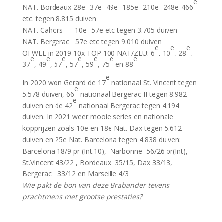
e
NAT. Bordeaux 28e- 37e- 49e- 185e -210e- 248e-466
etc. tegen 8.815 duiven
NAT. Cahors 10e- 57e etc tegen 3.705 duiven
NAT. Bergerac 57e etc tegen 9.010 duiven
e
e
e
OFWEL in 2019 10x TOP 100 NAT/ZLU: 6
, 10
, 28
,
e
e
e
e
e
e
e
37
, 49
, 57
, 57
, 59
, 75
en 88
e
In 2020 won Gerard de 17
nationaal St. Vincent tegen
e
5.578 duiven, 66
nationaal Bergerac II tegen 8.982
e
duiven en de 42
nationaal Bergerac tegen 4.194
duiven. In 2021 weer mooie series en nationale
kopprijzen zoals 10e en 18e Nat. Dax tegen 5.612
duiven en 25e Nat. Barcelona tegen 4.838 duiven:
Barcelona 18/9 pr (Int.10), Narbonne 56/26 pr(Int),
St.Vincent 43/22 , Bordeaux 35/15, Dax 33/13,
Bergerac 33/12 en Marseille 4/3
Wie pakt de bon van deze Brabander tevens
prachtmens met grootse prestaties?