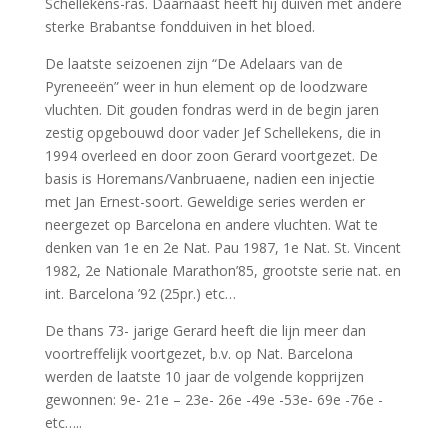
Schellekens-ras. Daarnaast heeft hij duiven met andere
sterke Brabantse fondduiven in het bloed.
De laatste seizoenen zijn “De Adelaars van de
Pyreneeën” weer in hun element op de loodzware
vluchten. Dit gouden fondras werd in de begin jaren
zestig opgebouwd door vader Jef Schellekens, die in
1994 overleed en door zoon Gerard voortgezet. De
basis is Horemans/Vanbruaene, nadien een injectie
met Jan Ernest-soort. Geweldige series werden er
neergezet op Barcelona en andere vluchten. Wat te
denken van 1e en 2e Nat. Pau 1987, 1e Nat. St. Vincent
1982, 2e Nationale Marathon’85, grootste serie nat. en
int. Barcelona ’92 (25pr.) etc…
De thans 73- jarige Gerard heeft die lijn meer dan
voortreffelijk voortgezet, b.v. op Nat. Barcelona
werden de laatste 10 jaar de volgende kopprijzen
gewonnen: 9e- 21e – 23e- 26e -49e -53e- 69e -76e -
etc…..