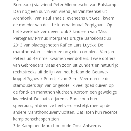
Bordeaux) via vriend Peter Allemeesche van Bulskamp.
Dan nog een duivin van vriend Jan Vansteensel uit
Arendonk. Van Paul Thaels, eveneens uit Geel, kwam
de moeder van de 11e Internationaal Perpignan. Op
het kweekhok vertoeven ook 3 kinderen van ‘Miss
Perpignan.’ Primus Interpares Brugse Barcelonaclub
2013 van plaatsgenoten Raf en Lars Luyckx. De
marathonstam is hiermee nog niet compleet. Van Jan
Peters uit Bemmel kwamen vier doffers. Twee doffers
van Gebroeders Maas en zoon uit Zundert en natuurlijk
rechtstreeks uit de lijn van het befaamde ‘Betuwe-
koppel ‘Agnes x Petertje’ van Gerrit Veerman die de
stamouders zijn van ongelofelijk veel goed duiven op
de fond- en marathon vluchten. Kortom een geweldige
kweekstal. De laatste jaren is Barcelona hun
speerpunt, al doen ze heel verdienstelijk mee op de
andere Marathonduivenvluchten. Dat laten hun recente
kampioenschappen zien:
3de Kampioen Marathon oude Oost Antwerps