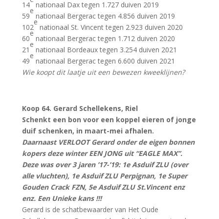
14
nationaal Dax tegen 1.727 duiven 2019
e
59
nationaal Bergerac tegen 4.856 duiven 2019
e
102
nationaal St. Vincent tegen 2.923 duiven 2020
e
60
nationaal Bergerac tegen 1.712 duiven 2020
e
21
nationaal Bordeaux tegen 3.254 duiven 2021
e
49
nationaal Bergerac tegen 6.600 duiven 2021
Wie koopt dit laatje uit een bewezen kweeklijnen?
Koop 64. Gerard Schellekens, Riel
Schenkt een bon voor een koppel eieren of jonge
duif schenken, in maart-mei afhalen.
Daarnaast VERLOOT Gerard onder de eigen bonnen
kopers deze winter EEN JONG uit “EAGLE MAX”.
Deze was over 3 jaren ’17-’19: 1e Asduif ZLU (over
alle vluchten), 1e Asduif ZLU Perpignan, 1e Super
Gouden Crack FZN, 5e Asduif ZLU St.Vincent enz
enz. Een Unieke kans !!!
Gerard is de schatbewaarder van Het Oude