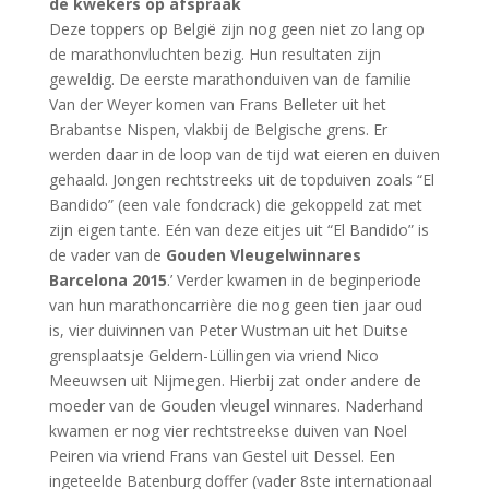
de kwekers op afspraak
Deze toppers op België zijn nog geen niet zo lang op
de marathonvluchten bezig. Hun resultaten zijn
geweldig. De eerste marathonduiven van de familie
Van der Weyer komen van Frans Belleter uit het
Brabantse Nispen, vlakbij de Belgische grens. Er
werden daar in de loop van de tijd wat eieren en duiven
gehaald. Jongen rechtstreeks uit de topduiven zoals “El
Bandido” (een vale fondcrack) die gekoppeld zat met
zijn eigen tante. Eén van deze eitjes uit “El Bandido” is
de vader van de
Gouden Vleugelwinnares
Barcelona 2015
.’ Verder kwamen in de beginperiode
van hun marathoncarrière die nog geen tien jaar oud
is, vier duivinnen van Peter Wustman uit het Duitse
grensplaatsje Geldern-Lüllingen via vriend Nico
Meeuwsen uit Nijmegen. Hierbij zat onder andere de
moeder van de Gouden vleugel winnares. Naderhand
kwamen er nog vier rechtstreekse duiven van Noel
Peiren via vriend Frans van Gestel uit Dessel. Een
ingeteelde Batenburg doffer (vader 8ste internationaal