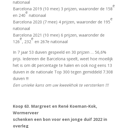
nationaal
e
Barcelona 2019 (10 mee) 3 prijzen, waaronder de 158
e
en 240
nationaal
e
Barcelona 2020 (7 mee) 4 prijzen, waaronder de 195
nationaal
Barcelona 2021 (10 mee) 6 prijzen, waaronder de
e
e
126
, 232
en 267e nationaal
In 7 jaar 53 duiven gespeeld en 30 prijzen … 56,6%
prijs. Iedereen die Barcelona speelt, weet hoe moeilijk
het is om dit percentage te halen en ook nog eens 13
duiven in de nationale Top 300 tegen gemiddeld 7.308
duiven !!!
Een unieke kans om uw kweekhok te versterken !!!
Koop 63. Margreet en René Koeman-Kok,
Wormerveer
schenken een bon voor een jonge duif 2022 in
overleg