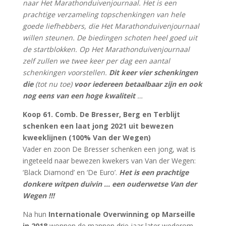
naar Het Marathonduivenjournaal. Het is een
prachtige verzameling topschenkingen van hele
goede liefhebbers, die Het Marathonduivenjournaal
willen steunen. De biedingen schoten heel goed uit
de startblokken. Op Het Marathonduivenjournaal
zelf zullen we twee keer per dag een aantal
schenkingen voorstellen.
Dit keer vier schenkingen
die
(tot nu toe)
voor iedereen betaalbaar zijn en ook
nog eens van een hoge kwaliteit
…
Koop 61. Comb. De Bresser, Berg en Terblijt
schenken een laat jong 2021 uit bewezen
kweeklijnen (100% Van der Wegen)
Vader en zoon De Bresser schenken een jong, wat is
ingeteeld naar bewezen kwekers van Van der Wegen:
‘Black Diamond’ en ‘De Euro’.
Het is een prachtige
donkere witpen duivin … een ouderwetse Van der
Wegen !!!
Na hun
Internationale Overwinning op Marseille
in 2018
wonnen de mannen drie jaar later wederom