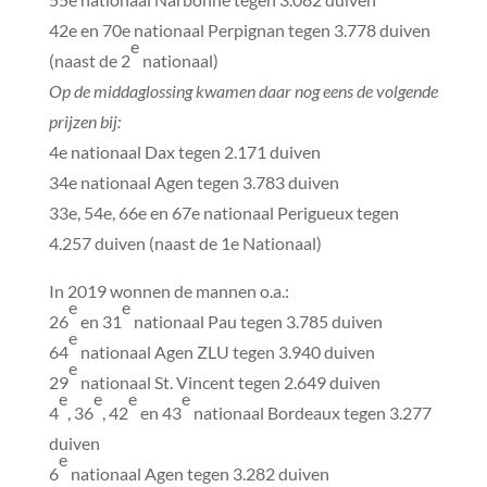
42e en 70e nationaal Perpignan tegen 3.778 duiven
e
(naast de 2
nationaal)
Op de middaglossing kwamen daar nog eens de volgende
prijzen bij:
4e nationaal Dax tegen 2.171 duiven
34e nationaal Agen tegen 3.783 duiven
33e, 54e, 66e en 67e nationaal Perigueux tegen
4.257 duiven (naast de 1e Nationaal)
In 2019 wonnen de mannen o.a.:
e
e
26
en 31
nationaal Pau tegen 3.785 duiven
e
64
nationaal Agen ZLU tegen 3.940 duiven
e
29
nationaal St. Vincent tegen 2.649 duiven
e
e
e
e
4
, 36
, 42
en 43
nationaal Bordeaux tegen 3.277
duiven
e
6
nationaal Agen tegen 3.282 duiven