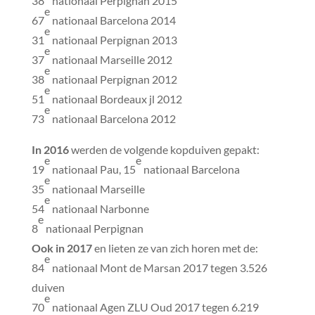
38
nationaal Perpignan 2015
e
67
nationaal Barcelona 2014
e
31
nationaal Perpignan 2013
e
37
nationaal Marseille 2012
e
38
nationaal Perpignan 2012
e
51
nationaal Bordeaux jl 2012
e
73
nationaal Barcelona 2012
In 2016
werden de volgende kopduiven gepakt:
e
e
19
nationaal Pau, 15
nationaal Barcelona
e
35
nationaal Marseille
e
54
nationaal Narbonne
e
8
nationaal Perpignan
Ook in 2017
en lieten ze van zich horen met de:
e
84
nationaal Mont de Marsan 2017 tegen 3.526
duiven
e
70
nationaal Agen ZLU Oud 2017 tegen 6.219