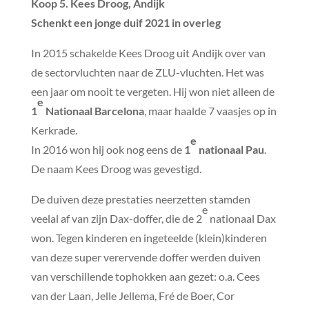
Koop 5. Kees Droog, Andijk
Schenkt een jonge duif 2021 in overleg
In 2015 schakelde Kees Droog uit Andijk over van
de sectorvluchten naar de ZLU-vluchten. Het was
een jaar om nooit te vergeten. Hij won niet alleen de
e
1
Nationaal Barcelona
, maar haalde 7 vaasjes op in
Kerkrade.
e
In 2016 won hij ook nog eens de
1
nationaal Pau
.
De naam Kees Droog was gevestigd.
De duiven deze prestaties neerzetten stamden
e
veelal af van zijn Dax-doffer, die de 2
nationaal Dax
won. Tegen kinderen en ingeteelde (klein)kinderen
van deze super verervende doffer werden duiven
van verschillende tophokken aan gezet: o.a. Cees
van der Laan, Jelle Jellema, Fré de Boer, Cor