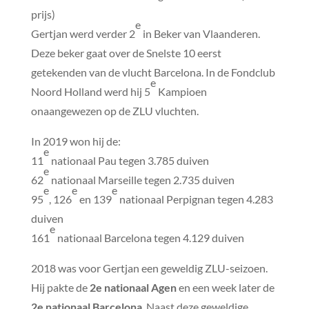
prijs)
e
Gertjan werd verder 2
in Beker van Vlaanderen.
Deze beker gaat over de Snelste 10 eerst
getekenden van de vlucht Barcelona. In de Fondclub
e
Noord Holland werd hij 5
Kampioen
onaangewezen op de ZLU vluchten.
In 2019 won hij de:
e
11
nationaal Pau tegen 3.785 duiven
e
62
nationaal Marseille tegen 2.735 duiven
e
e
e
95
, 126
en 139
nationaal Perpignan tegen 4.283
duiven
e
161
nationaal Barcelona tegen 4.129 duiven
2018 was voor Gertjan een geweldig ZLU-seizoen.
Hij pakte de
2e nationaal Agen
en een week later de
2e nationaal Barcelona
. Naast deze geweldige