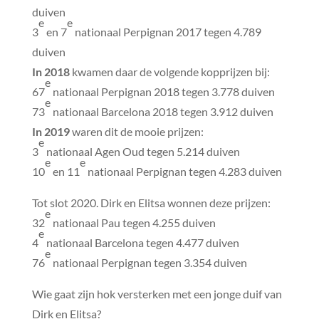
duiven
e
e
3
en 7
nationaal Perpignan 2017 tegen 4.789
duiven
In 2018
kwamen daar de volgende kopprijzen bij:
e
67
nationaal Perpignan 2018 tegen 3.778 duiven
e
73
nationaal Barcelona 2018 tegen 3.912 duiven
In 2019
waren dit de mooie prijzen:
e
3
nationaal Agen Oud tegen 5.214 duiven
e
e
10
en 11
nationaal Perpignan tegen 4.283 duiven
Tot slot 2020. Dirk en Elitsa wonnen deze prijzen:
e
32
nationaal Pau tegen 4.255 duiven
e
4
nationaal Barcelona tegen 4.477 duiven
e
76
nationaal Perpignan tegen 3.354 duiven
Wie gaat zijn hok versterken met een jonge duif van
Dirk en Elitsa?