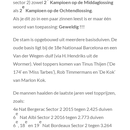
sector 2) zowel
2
Kampioen op de Middaglossing
e
als
2
Kampioen op de Ochtendlossing
.
Als je dit zo in een paar zinnen leest is er maar één
woord van toepassing:
Geweldig !!!
De stam is opgebouwd uit meerdere basisduiven. De
oude basis ligt bij de 18e Nationaal Barcelona en een
Van der Wegen-duif (via H. Hendriks uit de
Wormer). Veel toppers komen van Tinus Thijen (‘De
174’ en ‘Miss Tarbes’), Rob Timmermans en ‘De Kok’
van Marlon Kok.
De mannen haalden de laatste jaren veel topprijzen,
zoals:
4e Nat Bergerac Sector 2 2015 tegen 2.425 duiven
e
6
Nat Albi Sector 2 2016 tegen 2.773 duiven
e
e
e
6
, 18
en 19
Nat Bordeaux Sector 2 tegen 3.264