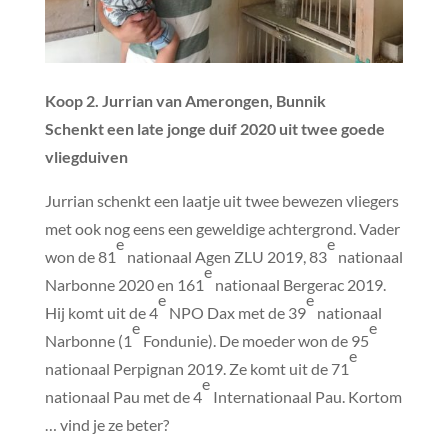
Koop 2. Jurrian van Amerongen, Bunnik
Schenkt een late jonge duif 2020 uit twee goede
vliegduiven
Jurrian schenkt een laatje uit twee bewezen vliegers
met ook nog eens een geweldige achtergrond. Vader
e
e
won de 81
nationaal Agen ZLU 2019, 83
nationaal
e
Narbonne 2020 en 161
nationaal Bergerac 2019.
e
e
Hij komt uit de 4
NPO Dax met de 39
nationaal
e
e
Narbonne (1
Fondunie). De moeder won de 95
e
nationaal Perpignan 2019. Ze komt uit de 71
e
nationaal Pau met de 4
Internationaal Pau. Kortom
… vind je ze beter?