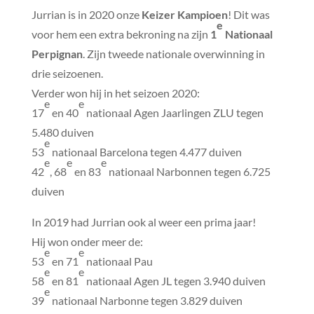
Jurrian is in 2020 onze
Keizer Kampioen
! Dit was
e
voor hem een extra bekroning na zijn
1
Nationaal
Perpignan
. Zijn tweede nationale overwinning in
drie seizoenen.
Verder won hij in het seizoen 2020:
e
e
17
en 40
nationaal Agen Jaarlingen ZLU tegen
5.480 duiven
e
53
nationaal Barcelona tegen 4.477 duiven
e
e
e
42
, 68
en 83
nationaal Narbonnen tegen 6.725
duiven
In 2019 had Jurrian ook al weer een prima jaar!
Hij won onder meer de:
e
e
53
en 71
nationaal Pau
e
e
58
en 81
nationaal Agen JL tegen 3.940 duiven
e
39
nationaal Narbonne tegen 3.829 duiven