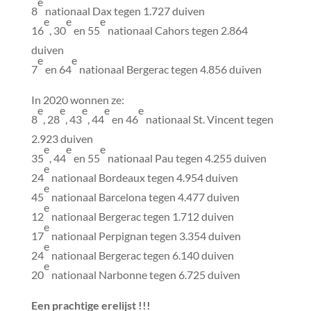
e
8
nationaal Dax tegen 1.727 duiven
e
e
e
16
, 30
en 55
nationaal Cahors tegen 2.864
duiven
e
e
7
en 64
nationaal Bergerac tegen 4.856 duiven
In 2020 wonnen ze:
e
e
e
e
e
8
, 28
, 43
, 44
en 46
nationaal St. Vincent tegen
2.923 duiven
e
e
e
35
, 44
en 55
nationaal Pau tegen 4.255 duiven
e
24
nationaal Bordeaux tegen 4.954 duiven
e
45
nationaal Barcelona tegen 4.477 duiven
e
12
nationaal Bergerac tegen 1.712 duiven
e
17
nationaal Perpignan tegen 3.354 duiven
e
24
nationaal Bergerac tegen 6.140 duiven
e
20
nationaal Narbonne tegen 6.725 duiven
Een prachtige erelijst !!!