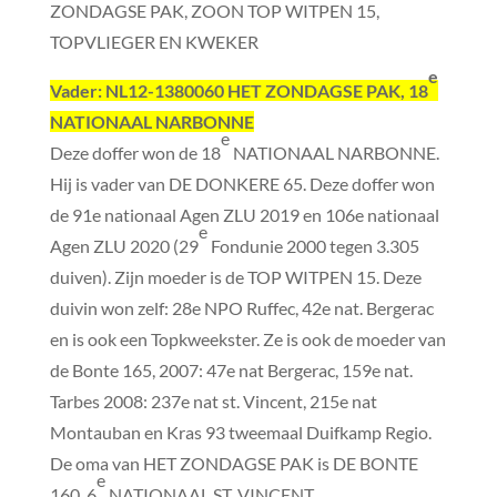
ZONDAGSE PAK, ZOON TOP WITPEN 15,
TOPVLIEGER EN KWEKER
e
Vader
: NL12-1380060 HET ZONDAGSE PAK, 18
NATIONAAL NARBONNE
e
Deze doffer won de 18
NATIONAAL NARBONNE.
Hij is vader van DE DONKERE 65. Deze doffer won
de 91e nationaal Agen ZLU 2019 en 106e nationaal
e
Agen ZLU 2020 (29
Fondunie 2000 tegen 3.305
duiven). Zijn moeder is de TOP WITPEN 15. Deze
duivin won zelf: 28e NPO Ruffec, 42e nat. Bergerac
en is ook een Topkweekster. Ze is ook de moeder van
de Bonte 165, 2007: 47e nat Bergerac, 159e nat.
Tarbes 2008: 237e nat st. Vincent, 215e nat
Montauban en Kras 93 tweemaal Duifkamp Regio.
De oma van HET ZONDAGSE PAK is DE BONTE
e
160, 6
NATIONAAL ST. VINCENT.