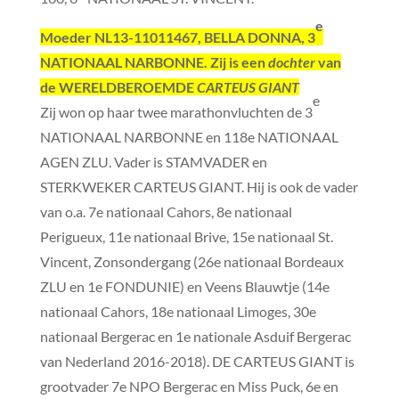
e
Moeder
NL13-11011467, BELLA DONNA, 3
NATIONAAL NARBONNE. Zij is een
dochter
van
de WERELDBEROEMDE
CARTEUS GIANT
e
Zij won op haar twee marathonvluchten de 3
NATIONAAL NARBONNE en 118e NATIONAAL
AGEN ZLU. Vader is STAMVADER en
STERKWEKER CARTEUS GIANT. Hij is ook de vader
van o.a. 7e nationaal Cahors, 8e nationaal
Perigueux, 11e nationaal Brive, 15e nationaal St.
Vincent, Zonsondergang (26e nationaal Bordeaux
ZLU en 1e FONDUNIE) en Veens Blauwtje (14e
nationaal Cahors, 18e nationaal Limoges, 30e
nationaal Bergerac en 1e nationale Asduif Bergerac
van Nederland 2016-2018). DE CARTEUS GIANT is
grootvader 7e NPO Bergerac en Miss Puck, 6e en