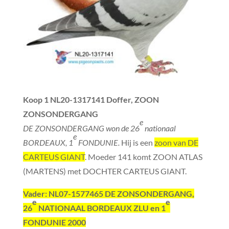
Koop 1
NL20-1317141 Doffer, ZOON
ZONSONDERGANG
e
DE ZONSONDERGANG won de 26
nationaal
e
BORDEAUX, 1
FONDUNIE.
Hij is een
zoon van DE
CARTEUS GIANT
. Moeder 141 komt ZOON ATLAS
(MARTENS) met DOCHTER CARTEUS GIANT.
Vader
: NL07-1577465 DE ZONSONDERGANG,
e
e
26
NATIONAAL BORDEAUX ZLU en 1
FONDUNIE 2000