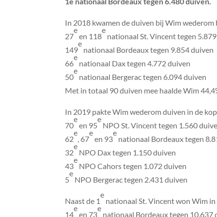
1e nationaal Bordeaux tegen 6.480 duiven.
In 2018 kwamen de duiven bij Wim wederom 
e
e
27
en 118
nationaal St. Vincent tegen 5.87
e
149
nationaal Bordeaux tegen 9.854 duiven
e
66
nationaal Dax tegen 4.772 duiven
e
50
nationaal Bergerac tegen 6.094 duiven
Met in totaal 90 duiven mee haalde Wim 44,4% 
In 2019 pakte Wim wederom duiven in de kop 
e
e
70
en 95
NPO St. Vincent tegen 1.560 duiv
e
e
e
62
, 67
en 93
nationaal Bordeaux tegen 8.8
e
32
NPO Dax tegen 1.150 duiven
e
43
NPO Cahors tegen 1.072 duiven
e
5
NPO Bergerac tegen 2.431 duiven
e
Naast de 1
nationaal St. Vincent won Wim in
e
e
14
en 73
nationaal Bordeaux tegen 10.637 