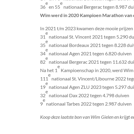
e
e
36
en 55
nationaal Bergerac tegen 8.987 du
Wim werd in 2020 Kampioen Marathon van d
In 2021 t/m 2023 kwamen deze mooie prijzen b
e
31
nationaal St. Vincent 2021 tegen 5.290 d
e
35
nationaal Bordeaux 2021 tegen 8.228 du
e
34
nationaal Agen 2021 tegen 6.820 duiven
e
82
nationaal Bergerac 2021 tegen 11.632 du
e
Na het 1
Kampioenschap in 2020, werd Wim 
e
111
nationaal St. Vincent/Libourne 2022 te
e
19
nationaal Agen ZLU 2023 tegen 5.297 du
e
32
nationaal Dax 2022 tegen 4.798 duiven
e
9
nationaal Tarbes 2022 tegen 2.987 duiven
Koop deze laatste bon van Wim Gielen en krijgt ee