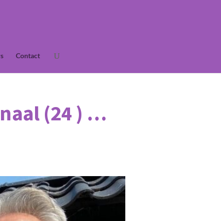
s
Contact
naal (24 ) …