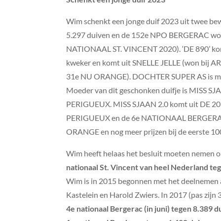
Wim schenkt een jonge duif 2023 uit twee b
5.297 duiven en de 152e NPO BERGERAC w
NATIONAAL ST. VINCENT 2020). ‘DE 890’ 
kweker en komt uit SNELLE JELLE (won bij 
31e NU ORANGE). DOCHTER SUPER AS is m
Moeder van dit geschonken duifje is MISS S
PERIGUEUX. MISS SJAAN 2.0 komt uit DE 2
PERIGUEUX en de 6e NATIONAAL BERGERAC. M
ORANGE en nog meer prijzen bij de eerste 100
Wim heeft helaas het besluit moeten nemen om
nationaal St. Vincent van heel Nederland t
Wim is in 2015 begonnen met het deelnemen a
Kastelein en Harold Zwiers. In 2017 (pas zijn 3
4e nationaal Bergerac (in juni) tegen 8.389 