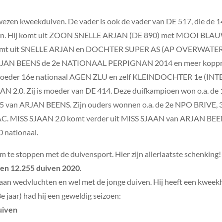
ewezen kweekduiven. De vader is ook de vader van DE 517, die
on. Hij komt uit ZOON SNELLE ARJAN (DE 890) met MOOI BL
komt uit SNELLE ARJAN en DOCHTER SUPER AS (AP OVERWATER)
ARJAN BEENS de 2e NATIONAAL PERPIGNAN 2014 en meer kopprij
oeder 16e nationaal AGEN ZLU en zelf KLEINDOCHTER 1e (
JAAN 2.0. Zij is moeder van DE 414. Deze duifkampioen won o.a
05 van ARJAN BEENS. Zijn ouders wonnen o.a. de 2e NPO BRI
ISS SJAAN 2.0 komt verder uit MISS SJAAN van ARJAN BEENS.
 nationaal.
 te stoppen met de duivensport. Hier zijn allerlaatste schenkin
egen 12.255 duiven 2020
.
an wedvluchten en wel met de jonge duiven. Hij heeft een kweekh
e jaar) had hij een geweldig seizoen:
duiven