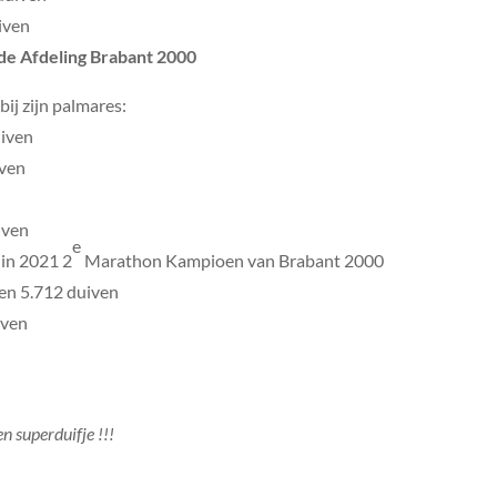
iven
e Afdeling Brabant 2000
ij zijn palmares:
uiven
iven
iven
e
in 2021 2
Marathon Kampioen van Brabant 2000
gen 5.712 duiven
iven
n superduifje !!!