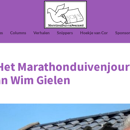
es
Columns
Verhalen
Snippers
Hoekje van Cor
Sponsor
 Het Marathonduivenjour
van Wim Gielen