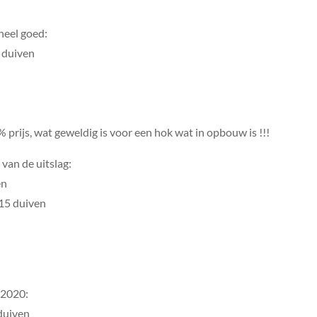
heel goed:
9 duiven
prijs, wat geweldig is voor een hok wat in opbouw is !!!
van de uitslag:
en
15 duiven
 2020:
duiven