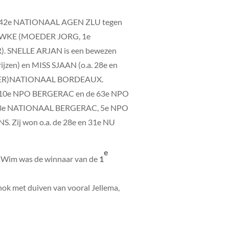
 de 142e NATIONAAL AGEN ZLU tegen
AUWKE (MOEDER JORG, 1e
. SNELLE ARJAN is een bewezen
zen) en MISS SJAAN (o.a. 28e en
INTER)NATIONAAL BORDEAUX.
. de 10e NPO BERGERAC en de 63e NPO
VE, 3e NATIONAAL BERGERAC, 5e NPO
 Zij won o.a. de 28e en 31e NU
e
g! Wim was de winnaar van de
1
ok met duiven van vooral Jellema,