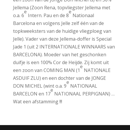
Jellema (Zoon Rena, topvliegster Jellema met
e
e
o.a. 6
Intern. Pau en de 8
Nationaal
Barcelona en volgens Jelle zelf één van de
topkweeksters van de huidige vliegploeg van
Jelle). Vader van deze Jellema-doffer is Special
Jade 1 (uit 2 INTERNATIONALE WINNAARS van
BARCELONA). Moeder van het geschonken
duifje is een 100% Cor de Heijde. Zij komt uit
e
een zoon van COMING MAN (1
NATIONALE
ASDUIF ZLU) en een dochter van de JONGE
e
DON MICHEL (wint o.a. 9
NATIONAAL
e
BARCELON en 17
NATIONAAL PERPIGNAN) …
Wat een afstamming !!!