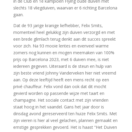
in de Club en 1e kampioen Flying oude duiven met
slechts 18 vliegduiven, waarvan er 6 richting Barcelona
gaan.
Dat de 93 jarige kranige liefhebber, Felix Smits,
momenteel heel gelukkig zijn duiven verzorgd en met
een brede glimlach terug denkt aan dit succes spreekt
voor zich. Na 93 mooie lentes en evenveel warme
zomers nog kunnen en mogen meemaken van 100%
prijs op Barcelona 2023, met 6 duiven mee, is niet
iedereen gegeven. Uiteraard is de steun en hulp van
zijn beste vriend Johnny Vanderveken hier niet vreemd
aan. Op deze leeftijd heeft een mens recht op een
privé chauffeur. Felix vond dan ook dat dit mocht
gevierd worden op passende wijze met taart en
champagne. Het sociale contact met zijn vrienden
staat hoog in het vaandel. Gans het jaar door is
dinsdag avond gereserveerd ten huize Felix Smits. Met
zijn vieren is hier al veel gelachen, plannen gemaakt en
ernstige gesprekken gevoerd. Het is haast “Het Duiven