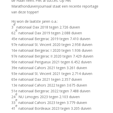
de Haan heeft Piet al succes. Op Het
Marathonduivenjournaal staat een recente reportage
van deze topper!
Hij won de laatste jaren o.a.:
e
3
nationaal Dax 2018 tegen 2.726 duiven
e
62
nationaal Dax 2019 tegen 2.088 duiven
45e nationaal Bergerac 2019 tegen 7.410 duiven
97e nationaal St. Vincent 2020 tegen 2.958 duiven
16e nationaal Bergerac I 2020 tegen 1.936 duiven
97e nationaal Bergerac II 2020 tegen 7.429 duiven
90e nationaal Perigueux 2021 tegen 6.452 duiven
39e nationaal Cahors 2021 tegen 3.261 duiven
93e nationaal St. Vincent 2021 tegen 2.714 duiven
65e nationaal Dax 2021 tegen 2.357 duiven
13e nationaal Cahors 2022 tegen 3.675 duiven
51e nationaal Bergerac 2022 tegen 7.488 duiven
e
24
NU Limoges 2023 tegen 2.103 duiven
e
33
nationaal Cahors 2023 tegen 3.779 duiven
e
41
nationaal Bordeaux 2023 tegen 3.205 duiven