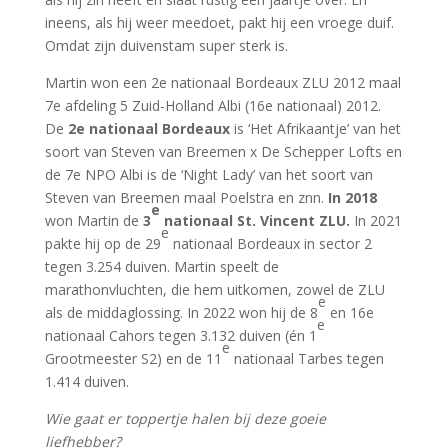
ineens, als hij weer meedoet, pakt hij een vroege duif.
Omdat zijn duivenstam super sterk is.
Martin won een 2e nationaal Bordeaux ZLU 2012 maal
7e afdeling 5 Zuid-Holland Albi (16e nationaal) 2012.
De
2e nationaal Bordeaux
is ‘Het Afrikaantje’ van het
soort van Steven van Breemen x De Schepper Lofts en
de 7e NPO Albi is de ‘Night Lady’ van het soort van
Steven van Breemen maal Poelstra en znn.
In 2018
e
won Martin de
3
nationaal St. Vincent ZLU.
In 2021
e
pakte hij op de 29
nationaal Bordeaux in sector 2
tegen 3.254 duiven. Martin speelt de
marathonvluchten, die hem uitkomen, zowel de ZLU
e
als de middaglossing. In 2022 won hij de 8
en 16e
e
nationaal Cahors tegen 3.132 duiven (én 1
e
Grootmeester S2) en de 11
nationaal Tarbes tegen
1.414 duiven.
Wie gaat er toppertje halen bij deze goeie
liefhebber?