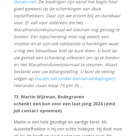
Duiven.net
. De biedingen zijn vanaf het begin heel
goed geweest op de schenkingen van deze
topliefhebbers. Daar zijn we enorm blij en dankbaar
voor. Er valt voor iedereen die Het
Marathonduivenjournaal wil steunen nog genoeg te
bieden. Eén topschenking mist nog steeds een
inzetter en er zijn ook voldoende schenkingen waar
u nog een betaalbaar bod op kunt doen. U kunt op
uw gemak een schenking uitkiezen om op te bieden
en Het Marathonduivenjournaal te steunen. Alvast
bedankt voor uw belangstelling. U kunt de veiling
volgen op
Duiven.net (onder bonnenverkopingen)
.
Hieronder staan Koop 73 t/m 76 …
73. Martin Wijtman, Bodegraven
schenkt een b
on voor een laat jong 2024 (eind
juli contact opnemen)
Martin is een hele gezellige en aardige kerel. Als
duivenliefhebber is hij een echte hobbyist. Hij doet mee
als hij zin heeft en slaat rustig een jaartje over. En