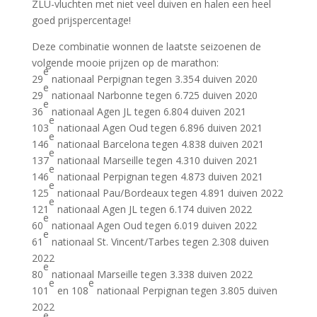
ZLU-vluchten met niet veel duiven en halen een heel
goed prijspercentage!
Deze combinatie wonnen de laatste seizoenen de
volgende mooie prijzen op de marathon:
e
29
nationaal Perpignan tegen 3.354 duiven 2020
e
29
nationaal Narbonne tegen 6.725 duiven 2020
e
36
nationaal Agen JL tegen 6.804 duiven 2021
e
103
nationaal Agen Oud tegen 6.896 duiven 2021
e
146
nationaal Barcelona tegen 4.838 duiven 2021
e
137
nationaal Marseille tegen 4.310 duiven 2021
e
146
nationaal Perpignan tegen 4.873 duiven 2021
e
125
nationaal Pau/Bordeaux tegen 4.891 duiven 2022
e
121
nationaal Agen JL tegen 6.174 duiven 2022
e
60
nationaal Agen Oud tegen 6.019 duiven 2022
e
61
nationaal St. Vincent/Tarbes tegen 2.308 duiven
2022
e
80
nationaal Marseille tegen 3.338 duiven 2022
e
e
101
en 108
nationaal Perpignan tegen 3.805 duiven
2022
e