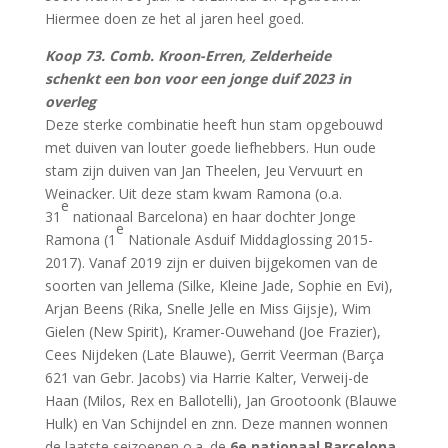
Hiermee doen ze het al jaren heel goed.
Koop 73. Comb. Kroon-Erren, Zelderheide
schenkt een bon voor een jonge duif 2023 in
overleg
Deze sterke combinatie heeft hun stam opgebouwd
met duiven van louter goede liefhebbers. Hun oude
stam zijn duiven van Jan Theelen, Jeu Vervuurt en
Weinacker. Uit deze stam kwam Ramona (o.a.
e
31
nationaal Barcelona) en haar dochter Jonge
e
Ramona (1
Nationale Asduif Middaglossing 2015-
2017). Vanaf 2019 zijn er duiven bijgekomen van de
soorten van Jellema (Silke, Kleine Jade, Sophie en Evi),
Arjan Beens (Rika, Snelle Jelle en Miss Gijsje), Wim
Gielen (New Spirit), Kramer-Ouwehand (Joe Frazier),
Cees Nijdeken (Late Blauwe), Gerrit Veerman (Barça
621 van Gebr. Jacobs) via Harrie Kalter, Verweij-de
Haan (Milos, Rex en Ballotelli), Jan Grootoonk (Blauwe
Hulk) en Van Schijndel en znn. Deze mannen wonnen
de laatste seizoenen o.a. de
6e nationaal Barcelona