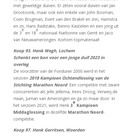
met geweldige duiven. Er zitten vooral duiven van Jan
Grootoonk, maar ook een enkele van John Bosman,
Coen Brugman, Evert van den Brakel en znn, Hamstra
en zn, Hans Radstake, Benno Kastelein en een jong uit
e
e
de 3
en 18
nationaal Narbonne van Gerrit en Jaco
van Nieuwamerongen. Kortom topmateriaal!
Koop 93. Henk Wegh, Lochem
Schenkt een bon voor een jonge duif 2023 in
overleg
De voorzitter van de Fondunie 2000 werd in het
seizoen
2018 Kampioen Ochtendlossing van de
Stichting Marathon Noord
. Een competitie met zware
concurrenten als Jelle Jellema, Kees Droog, Verweij-de
Haan, Jurrian van Amerongen en ga zo maar door. In
e
het seizoen 2021, werd Henk
3
Kampioen
Middaglossing
in dezelfde
Marathon Noord
-
competitie.
Koop 97. Henk Gerritsen, Woerden