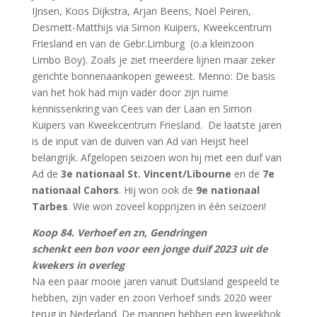
IJnsen, Koos Dijkstra, Arjan Beens, Noël Peiren,
Desmett-Matthijs via Simon Kuipers, Kweekcentrum
Friesland en van de Gebr.Limburg (o.a kleinzoon
Limbo Boy). Zoals je ziet meerdere lijnen maar zeker
gerichte bonnenaankopen geweest. Menno: De basis
van het hok had mijn vader door zijn ruime
kennissenkring van Cees van der Laan en Simon
Kuipers van Kweekcentrum Friesland. De laatste jaren
is de input van de duiven van Ad van Heijst heel
belangrijk. Afgelopen seizoen won hij met een duif van
Ad de
3e nationaal St. Vincent/Libourne
en de
7e
nationaal Cahors
. Hij won ook de
9e nationaal
Tarbes
. Wie won zoveel kopprijzen in één seizoen!
Koop 84
. Verhoef en zn, Gendringen
schenkt een bon voor een jonge duif 2023 uit de
kwekers in overleg
Na een paar mooie jaren vanuit Duitsland gespeeld te
hebben, zijn vader en zoon Verhoef sinds 2020 weer
terug in Nederland. De mannen hebben een kweekhok