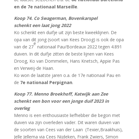
en de 7e nationaal Marseille
.
Koop 74. Co Swagerman, Bovenkarspel
schenkt een laat jong 2022
Ko schenkt een duifje uit zijn beste kweeklijnen. De
opa van dit jong (soort van Kees Droog) is ook de opa
e
van de 27
nationaal Pau/Bordeaux 2022 tegen 4.891
duiven. In dit duifje zitten de beste lijnen van Kees
Droog, Ko van Dommelen, Hans Knetsch, Appie Pas
en Verweij-de Haan.
Ko won de laatste jaren o.a. de 17e nationaal Pau en
de
7e nationaal Perpignan
.
Koop 77. Menno Broekhoff, Katwijk aan Zee
schenkt een bon voor een jonge duif 2023 in
overleg
Menno is een enthousiaste liefhebber die begon met
duiven via zijn overleden vader. Dit waren duiven van
de soorten van Cees van der Laan (Texier,Braakhuis),
Jelle Jellema via Cees Nijdeken, Frank Zwiers, Simon