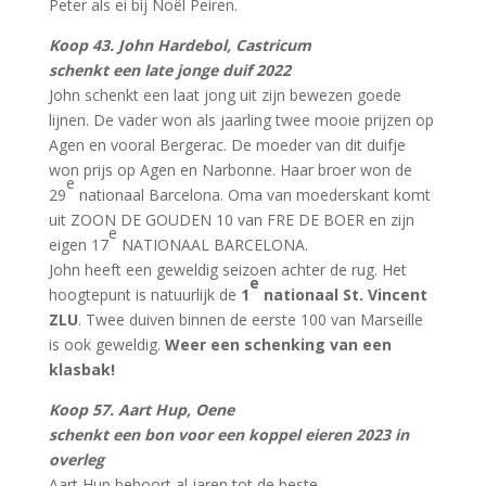
Peter als ei bij Noël Peiren.
Koop 43. John Hardebol, Castricum
schenkt een late jonge duif 2022
John schenkt een laat jong uit zijn bewezen goede
lijnen. De vader won als jaarling twee mooie prijzen op
Agen en vooral Bergerac. De moeder van dit duifje
won prijs op Agen en Narbonne. Haar broer won de
e
29
nationaal Barcelona. Oma van moederskant komt
uit ZOON DE GOUDEN 10 van FRE DE BOER en zijn
e
eigen 17
NATIONAAL BARCELONA.
John heeft een geweldig seizoen achter de rug. Het
e
hoogtepunt is natuurlijk de
1
nationaal St. Vincent
ZLU
. Twee duiven binnen de eerste 100 van Marseille
is ook geweldig.
Weer een schenking van een
klasbak!
Koop 57. Aart Hup, Oene
schenkt een bon voor een koppel eieren 2023 in
overleg
Aart Hup behoort al jaren tot de beste