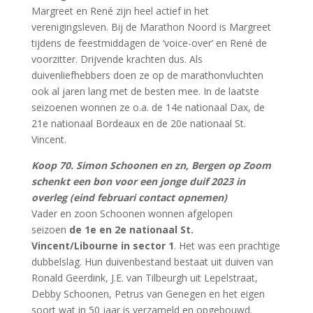
Margreet en René zijn heel actief in het
verenigingsleven. Bij de Marathon Noord is Margreet
tijdens de feestmiddagen de ‘voice-over’ en René de
voorzitter. Drijvende krachten dus. Als
duivenliefhebbers doen ze op de marathonvluchten
ook al jaren lang met de besten mee. In de laatste
seizoenen wonnen ze o.a. de 14e nationaal Dax, de
21e nationaal Bordeaux en de 20e nationaal St.
Vincent.
Koop 70. Simon Schoonen en zn, Bergen op Zoom
schenkt een bon voor een jonge duif 2023 in
overleg (eind februari contact opnemen)
Vader en zoon Schoonen wonnen afgelopen
seizoen
de 1e en 2e nationaal St.
Vincent/Libourne in sector 1
. Het was een prachtige
dubbelslag. Hun duivenbestand bestaat uit duiven van
Ronald Geerdink, J.E. van Tilbeurgh uit Lepelstraat,
Debby Schoonen, Petrus van Genegen en het eigen
soort wat in 50 jaar is verzameld en opgebouwd.