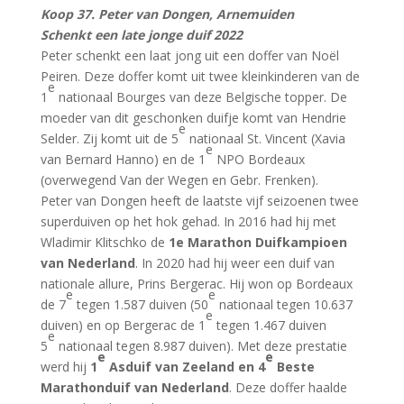
Koop 37. Peter van Dongen, Arnemuiden
Schenkt een late jonge duif 2022
Peter schenkt een laat jong uit een doffer van Noël
Peiren. Deze doffer komt uit twee kleinkinderen van de
e
1
nationaal Bourges van deze Belgische topper. De
moeder van dit geschonken duifje komt van Hendrie
e
Selder. Zij komt uit de 5
nationaal St. Vincent (Xavia
e
van Bernard Hanno) en de 1
NPO Bordeaux
(overwegend Van der Wegen en Gebr. Frenken).
Peter van Dongen heeft de laatste vijf seizoenen twee
superduiven op het hok gehad. In 2016 had hij met
Wladimir Klitschko de
1e Marathon Duifkampioen
van Nederland
. In 2020 had hij weer een duif van
nationale allure, Prins Bergerac. Hij won op Bordeaux
e
e
de 7
tegen 1.587 duiven (50
nationaal tegen 10.637
e
duiven) en op Bergerac de 1
tegen 1.467 duiven
e
5
nationaal tegen 8.987 duiven). Met deze prestatie
e
e
werd hij
1
Asduif van Zeeland en 4
Beste
Marathonduif van Nederland
. Deze doffer haalde