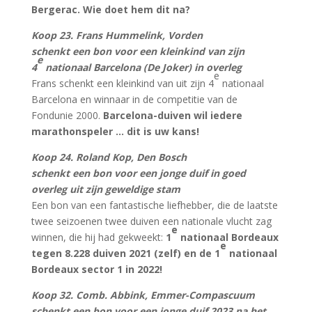
Bergerac. Wie doet hem dit na?
Koop 23. Frans Hummelink, Vorden
schenkt een bon voor een kleinkind van zijn
e
4
nationaal Barcelona (De Joker) in overleg
e
Frans schenkt een kleinkind van uit zijn 4
nationaal
Barcelona en winnaar in de competitie van de
Fondunie 2000.
Barcelona-duiven wil iedere
marathonspeler … dit is uw kans!
Koop 24. Roland Kop, Den Bosch
schenkt een bon voor een jonge duif in goed
overleg uit zijn geweldige stam
Een bon van een fantastische liefhebber, die de laatste
twee seizoenen twee duiven een nationale vlucht zag
e
winnen, die hij had gekweekt:
1
nationaal Bordeaux
e
tegen 8.228 duiven 2021 (zelf) en de 1
nationaal
Bordeaux sector 1 in 2022!
Koop 32. Comb. Abbink, Emmer-Compascuum
schenkt een bon voor een jonge duif 2023 na het