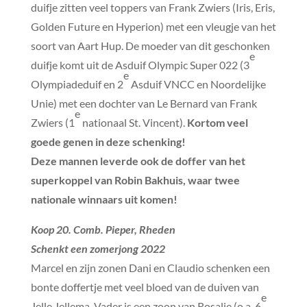
duifje zitten veel toppers van Frank Zwiers (Iris, Eris,
Golden Future en Hyperion) met een vleugje van het
soort van Aart Hup. De moeder van dit geschonken
e
duifje komt uit de Asduif Olympic Super 022 (3
e
Olympiadeduif en 2
Asduif VNCC en Noordelijke
Unie) met een dochter van Le Bernard van Frank
e
Zwiers (1
nationaal St. Vincent).
Kortom veel
goede genen in deze schenking!
Deze mannen leverde ook de doffer van het
superkoppel van Robin Bakhuis, waar twee
nationale winnaars uit komen!
Koop 20. Comb. Pieper, Rheden
Schenkt een zomerjong 2022
Marcel en zijn zonen Dani en Claudio schenken een
bonte doffertje met veel bloed van de duiven van
e
Jelle Jellema. Vader is een zoon van Rosalie (o.a. 6