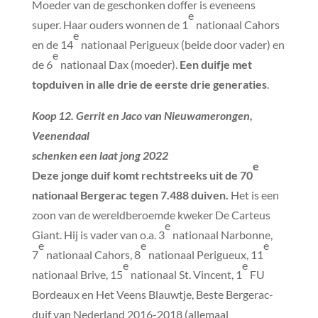
Moeder van de geschonken doffer is eveneens
e
super. Haar ouders wonnen de 1
nationaal Cahors
e
en de 14
nationaal Perigueux (beide door vader) en
e
de 6
nationaal Dax (moeder).
Een duifje met
topduiven in alle drie de eerste drie generaties
.
Koop 12. Gerrit en Jaco van Nieuwamerongen,
Veenendaal
schenken een laat jong 2022
e
Deze jonge duif komt rechtstreeks uit de 70
nationaal Bergerac tegen 7.488 duiven.
Het is een
zoon van de wereldberoemde kweker De Carteus
e
Giant. Hij is vader van o.a. 3
nationaal Narbonne,
e
e
e
7
nationaal Cahors, 8
nationaal Perigueux, 11
e
e
nationaal Brive, 15
nationaal St. Vincent, 1
FU
Bordeaux en Het Veens Blauwtje, Beste Bergerac-
duif van Nederland 2016-2018 (allemaal