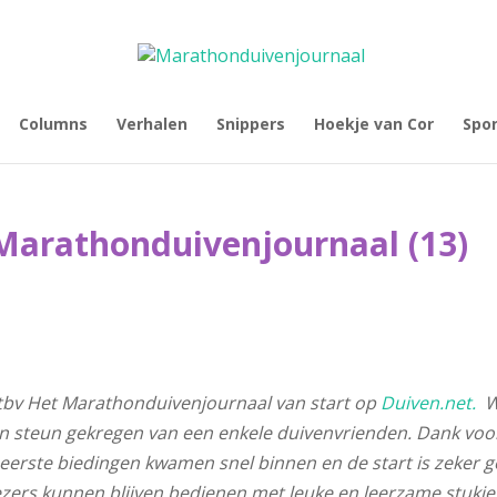
Columns
Verhalen
Snippers
Hoekje van Cor
Spo
 Marathonduivenjournaal (13)
 tbv Het Marathonduivenjournaal van start op
Duiven.net.
W
in steun gekregen van een enkele duivenvrienden. Dank voo
 eerste biedingen kwamen snel binnen en de start is zeker 
ers kunnen blijven bedienen met leuke en leerzame stukjes!