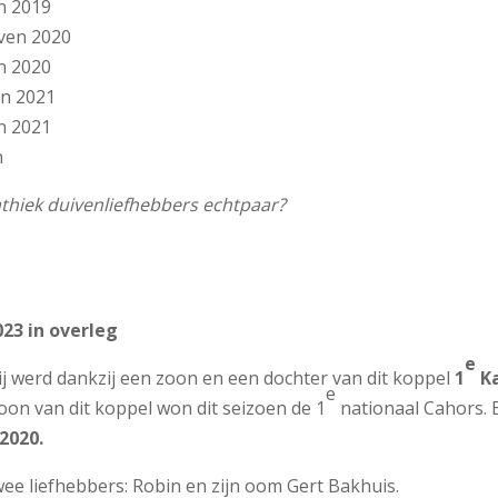
n 2019
iven 2020
n 2020
en 2021
n 2021
n
thiek duivenliefhebbers echtpaar?
23 in overleg
e
Hij werd dankzij een zoon en een dochter van dit koppel
1
Ka
e
zoon van dit koppel won dit seizoen de 1
nationaal Cahors. E
2020.
ee liefhebbers: Robin en zijn oom Gert Bakhuis.