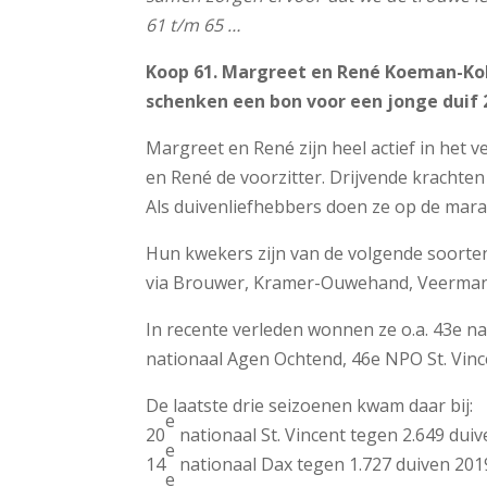
61 t/m 65 …
Koop 61. Margreet en René Koeman-K
schenken een bon voor een jonge duif 
Margreet en René zijn heel actief in het 
en René de voorzitter. Drijvende krachten
Als duivenliefhebbers doen ze op de mara
Hun kwekers zijn van de volgende soorte
via Brouwer, Kramer-Ouwehand, Veerma
In recente verleden wonnen ze o.a. 43e n
nationaal Agen Ochtend, 46e NPO St. Vin
De laatste drie seizoenen kwam daar bij:
e
20
nationaal St. Vincent tegen 2.649 dui
e
14
nationaal Dax tegen 1.727 duiven 201
e