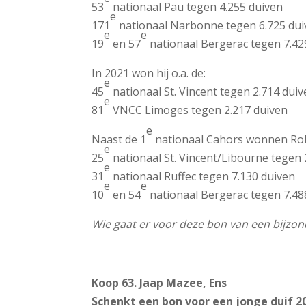
53
nationaal Pau tegen 4.255 duiven
e
171
nationaal Narbonne tegen 6.725 dui
e
e
19
en 57
nationaal Bergerac tegen 7.42
In 2021 won hij o.a. de:
e
45
nationaal St. Vincent tegen 2.714 dui
e
81
VNCC Limoges tegen 2.217 duiven
e
Naast de 1
nationaal Cahors wonnen Robi
e
25
nationaal St. Vincent/Libourne tegen 
e
31
nationaal Ruffec tegen 7.130 duiven
e
e
10
en 54
nationaal Bergerac tegen 7.48
Wie gaat er voor deze bon van een bijzo
Koop 63. Jaap Mazee, Ens
Schenkt een bon voor een jonge duif 20