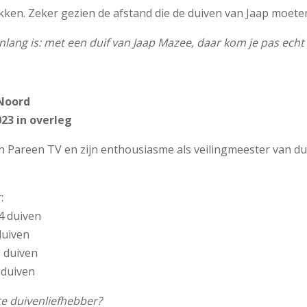
e likken. Zeker gezien de afstand die de duiven van Jaap moete
renlang is: met een duif van Jaap Mazee, daar kom je pas echt
 Noord
23 in overleg
an Pareen TV en zijn enthousiasme als veilingmeester van dui
:
4 duiven
duiven
 duiven
 duiven
e duivenliefhebber?