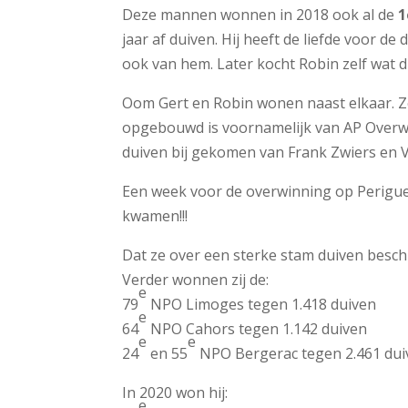
Deze mannen wonnen in 2018 ook al de
1
jaar af duiven. Hij heeft de liefde voor
ook van hem. Later kocht Robin zelf wat d
Oom Gert en Robin wonen naast elkaar. 
opgebouwd is voornamelijk van AP Overwat
duiven bij gekomen van Frank Zwiers en 
Een week voor de overwinning op Perigue
kwamen!!!
Dat ze over een sterke stam duiven besch
Verder wonnen zij de:
e
79
NPO Limoges tegen 1.418 duiven
e
64
NPO Cahors tegen 1.142 duiven
e
e
24
en 55
NPO Bergerac tegen 2.461 dui
In 2020 won hij:
e