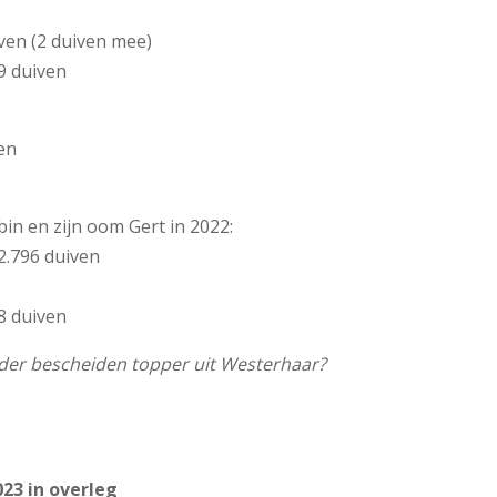
ven (2 duiven mee)
9 duiven
ven
n en zijn oom Gert in 2022:
2.796 duiven
8 duiven
nder bescheiden topper uit Westerhaar?
23 in overleg