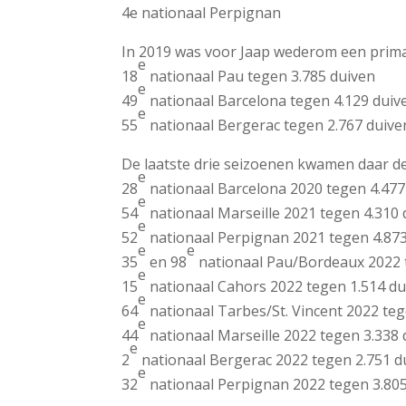
4e nationaal Perpignan
In 2019 was voor Jaap wederom een prima 
e
18
nationaal Pau tegen 3.785 duiven
e
49
nationaal Barcelona tegen 4.129 duiv
e
55
nationaal Bergerac tegen 2.767 duive
De laatste drie seizoenen kwamen daar dez
e
28
nationaal Barcelona 2020 tegen 4.477
e
54
nationaal Marseille 2021 tegen 4.310 
e
52
nationaal Perpignan 2021 tegen 4.87
e
e
35
en 98
nationaal Pau/Bordeaux 2022 
e
15
nationaal Cahors 2022 tegen 1.514 du
e
64
nationaal Tarbes/St. Vincent 2022 teg
e
44
nationaal Marseille 2022 tegen 3.338 
e
2
nationaal Bergerac 2022 tegen 2.751 d
e
32
nationaal Perpignan 2022 tegen 3.80