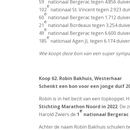
59
nationaal Bergerac tegen 4.856 duive
e
102
nationaal St. Vincent tegen 2.923 du
e
60
nationaal Bergerac tegen 1.712 duive
e
21
nationaal Bordeaux tegen 3.254 duiv
e
49
nationaal Bergerac tegen 6.600 duive
e
185
nationaal Agen JL tegen 6.174 duive
Wie koopt deze bon van een super sympa
Koop 62. Robin Bakhuis, Westerhaar
Schenkt een bon voor een jonge duif 20
Robin is in het bezit van een topkoppel. 
Stichting Marathon Noord in 2022
. De 
e
Harold Zwiers de
1
nationaal Bergerac 
Achter de naam Robin Bakhuis schuilen tw