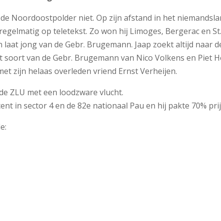
 de Noordoostpolder niet. Op zijn afstand in het niemandsla
egelmatig op teletekst. Zo won hij Limoges, Bergerac en St. 
aat jong van de Gebr. Brugemann. Jaap zoekt altijd naar de
het soort van de Gebr. Brugemann van Nico Volkens en Piet 
met zijn helaas overleden vriend Ernst Verheijen.
p de ZLU met een loodzware vlucht.
cent in sector 4 en de 82e nationaal Pau en hij pakte 70% pr
e: