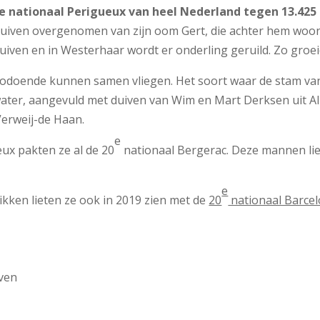
e nationaal Perigueux van heel Nederland tegen 13.425
 de duiven overgenomen van zijn oom Gert, die achter hem w
uiven en in Westerhaar wordt er onderling geruild. Zo groeid
Zodoende kunnen samen vliegen. Het soort waar de stam va
er, aangevuld met duiven van Wim en Mart Derksen uit Alme
Verweij-de Haan.
e
ux pakten ze al de 20
nationaal Bergerac. Deze mannen liet
e
ikken lieten ze ook in 2019 zien met de
20
nationaal Barcel
ven