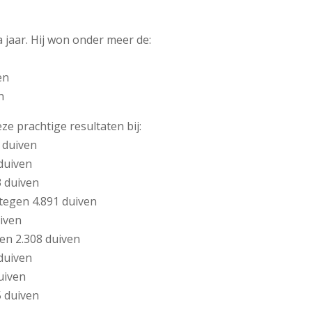
jaar. Hij won onder meer de:
en
n
e prachtige resultaten bij:
 duiven
duiven
3 duiven
tegen 4.891 duiven
iven
en 2.308 duiven
duiven
uiven
5 duiven