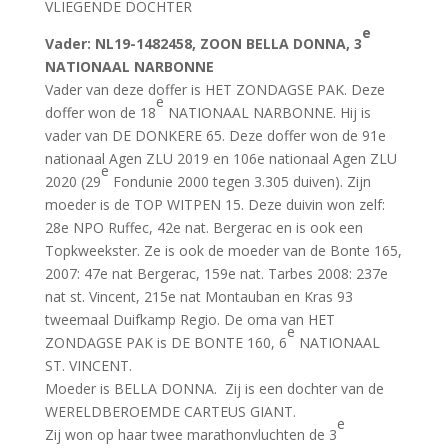
VLIEGENDE DOCHTER
e
Vader
: NL19-1482458, ZOON BELLA DONNA, 3
NATIONAAL NARBONNE
Vader van deze doffer is HET ZONDAGSE PAK. Deze
e
doffer won de 18
NATIONAAL NARBONNE. Hij is
vader van DE DONKERE 65. Deze doffer won de 91e
nationaal Agen ZLU 2019 en 106e nationaal Agen ZLU
e
2020 (29
Fondunie 2000 tegen 3.305 duiven). Zijn
moeder is de TOP WITPEN 15. Deze duivin won zelf:
28e NPO Ruffec, 42e nat. Bergerac en is ook een
Topkweekster. Ze is ook de moeder van de Bonte 165,
2007: 47e nat Bergerac, 159e nat. Tarbes 2008: 237e
nat st. Vincent, 215e nat Montauban en Kras 93
tweemaal Duifkamp Regio. De oma van HET
e
ZONDAGSE PAK is DE BONTE 160, 6
NATIONAAL
ST. VINCENT.
Moeder is BELLA DONNA. Zij is een dochter van de
WERELDBEROEMDE CARTEUS GIANT.
e
Zij won op haar twee marathonvluchten de 3