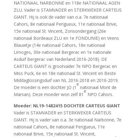
NATIONAAL NARBONNE en 118e NATIONAAL AGEN
ZLU. Vader is STAMVADER en STERKWEKER CARTEUS
GIANT. Hij is ook de vader van o.a. 7e nationaal
Cahors, 8e nationaal Perigueux, 11e nationaal Brive,
15e nationaal St. Vincent, Zonsondergang (26e
nationaal Bordeaux ZLU en 1e FONDUNIE) en Veens
Blauwtje (14e nationaal Cahors, 18e nationaal
Limoges, 30e nationaal Bergerac en 1e nationale
Asduif Bergerac van Nederland 2016-2018). DE
CARTEUS GIANT is grootvader 7e NPO Bergerac en
Miss Puck, 6e en 18e nationaal St. Vincent en Beste
Middaglossingsduif van NL 2016-2018 en 2016-2019.
e
De moeder is een dochter JO (1
nationaal Mont de
e
Marsan). Deze moeder won zelf 81
NPO Cahors.
Moeder
: NL19-1482415 DOCHTER CARTEUS GIANT
Vader is STAMVADER en STERKWEKER CARTEUS
GIANT. Hij is vader van o.a. 3e nationaal Narbonne, 7e
nationaal Cahors, 8e nationaal Perigueux, 11e
nationaal Brive, 15e nationaal St. Vincent,