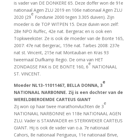
is vader van DE DONKERE 65. Deze doffer won de 91e
nationaal Agen ZLU 2019 en 106e nationaal Agen ZLU
e
2020 (29
Fondunie 2000 tegen 3.305 duiven). Zijn
moeder is de TOP WITPEN 15. Deze duivin won zelf:
28e NPO Ruffec, 42e nat. Bergerac en is ook een
Topkweekster. Ze is ook de moeder van de Bonte 165,
2007: 47e nat Bergerac, 159e nat. Tarbes 2008: 237e
nat st. Vincent, 215e nat Montauban en Kras 93
tweemaal Duifkamp Regio. De oma van HET
e
ZONDAGSE PAK is DE BONTE 160, 6
NATIONAAL
ST. VINCENT.
e
Moeder
NL13-11011467, BELLA DONNA, 3
NATIONAAL NARBONNE. Zij is een dochter van de
WERELDBEROEMDE CARTEUS GIANT
e
Zij won op haar twee marathonvluchten de 3
NATIONAAL NARBONNE en 118e NATIONAAL AGEN
ZLU. Vader is STAMVADER en STERKWEKER CARTEUS
GIANT. Hij is ook de vader van o.a. 7e nationaal
Cahors, 8e nationaal Perigueux, 11e nationaal Brive,