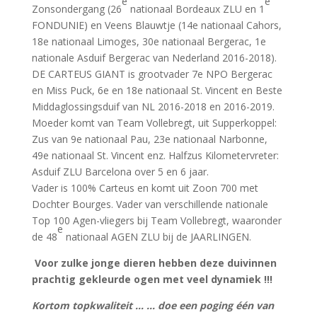
e
e
Zonsondergang (26
nationaal Bordeaux ZLU en 1
FONDUNIE) en Veens Blauwtje (14e nationaal Cahors,
18e nationaal Limoges, 30e nationaal Bergerac, 1e
nationale Asduif Bergerac van Nederland 2016-2018).
DE CARTEUS GIANT is grootvader 7e NPO Bergerac
en Miss Puck, 6e en 18e nationaal St. Vincent en Beste
Middaglossingsduif van NL 2016-2018 en 2016-2019.
Moeder komt van Team Vollebregt, uit Supperkoppel:
Zus van 9e nationaal Pau, 23e nationaal Narbonne,
49e nationaal St. Vincent enz. Halfzus Kilometervreter:
Asduif ZLU Barcelona over 5 en 6 jaar.
Vader is 100% Carteus en komt uit Zoon 700 met
Dochter Bourges. Vader van verschillende nationale
Top 100 Agen-vliegers bij Team Vollebregt, waaronder
e
de 48
nationaal AGEN ZLU bij de JAARLINGEN.
Voor zulke jonge dieren hebben deze duivinnen
prachtig gekleurde ogen met veel dynamiek !!!
Kortom topkwaliteit … … doe een poging één van