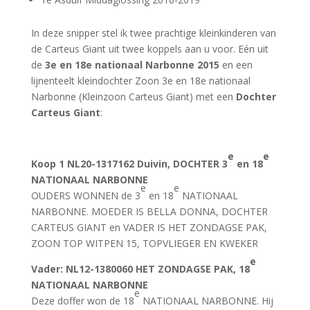
In deze snipper stel ik twee prachtige kleinkinderen van
de Carteus Giant uit twee koppels aan u voor. Eén uit
de
3e en 18e nationaal Narbonne 2015
en een
lijnenteelt kleindochter Zoon 3e en 18e nationaal
Narbonne (Kleinzoon Carteus Giant) met een
Dochter
Carteus Giant
:
e
e
Koop 1
NL20-1317162 Duivin, DOCHTER 3
en 18
NATIONAAL NARBONNE
e
e
OUDERS WONNEN de 3
en 18
NATIONAAL
NARBONNE. MOEDER IS BELLA DONNA, DOCHTER
CARTEUS GIANT en VADER IS HET ZONDAGSE PAK,
ZOON TOP WITPEN 15, TOPVLIEGER EN KWEKER
e
Vader
: NL12-1380060 HET ZONDAGSE PAK, 18
NATIONAAL NARBONNE
e
Deze doffer won de 18
NATIONAAL NARBONNE. Hij