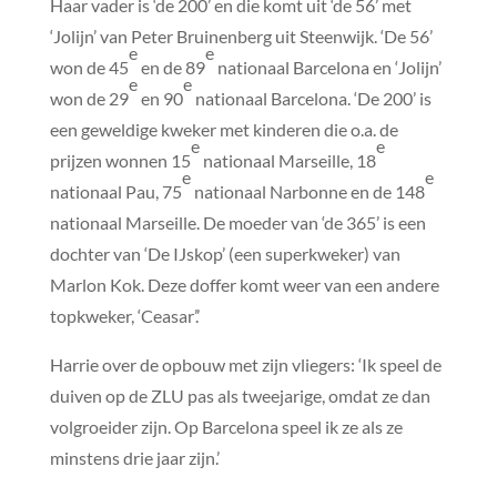
Haar vader is ‘de 200’ en die komt uit ‘de 56’ met
‘Jolijn’ van Peter Bruinenberg uit Steenwijk. ‘De 56’
e
e
won de 45
en de 89
nationaal Barcelona en ‘Jolijn’
e
e
won de 29
en 90
nationaal Barcelona. ‘De 200’ is
een geweldige kweker met kinderen die o.a. de
e
e
prijzen wonnen 15
nationaal Marseille, 18
e
e
nationaal Pau, 75
nationaal Narbonne en de 148
nationaal Marseille. De moeder van ‘de 365’ is een
dochter van ‘De IJskop’ (een superkweker) van
Marlon Kok. Deze doffer komt weer van een andere
topkweker, ‘Ceasar’.’
Harrie over de opbouw met zijn vliegers: ‘Ik speel de
duiven op de ZLU pas als tweejarige, omdat ze dan
volgroeider zijn. Op Barcelona speel ik ze als ze
minstens drie jaar zijn.’