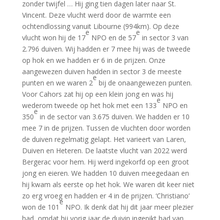
zonder twijfel … Hij ging tien dagen later naar St.
Vincent. Deze vlucht werd door de warmte een
ochtendlossing vanuit Libourne (994km). Op deze
e
e
vlucht won hij de 17
NPO en de 57
in sector 3 van
2.796 duiven. Wij hadden er 7 mee hij was de tweede
op hok en we hadden er 6 in de prijzen. Onze
aangewezen duiven hadden in sector 3 de meeste
e
punten en we waren 2
bij de onaangewezen punten.
Voor Cahors zat hij op een klein jong en was hij
e
wederom tweede op het hok met een 133
NPO en
e
350
in de sector van 3.675 duiven. We hadden er 10
mee 7 in de prijzen. Tussen de vluchten door worden
de duiven regelmatig gelapt. Het varieert van Laren,
Duiven en Heteren. De laatste vlucht van 2022 werd
Bergerac voor hem. Hij werd ingekorfd op een groot
jong en eieren. We hadden 10 duiven meegedaan en
hij kwam als eerste op het hok. We waren dit keer niet
zo erg vroeg en hadden er 4 in de prijzen. ‘Christiano’
e
won de 101
NPO. Ik denk dat hij dit jaar meer plezier
had, omdat hij vorig jaar de duivin ingepikt had van