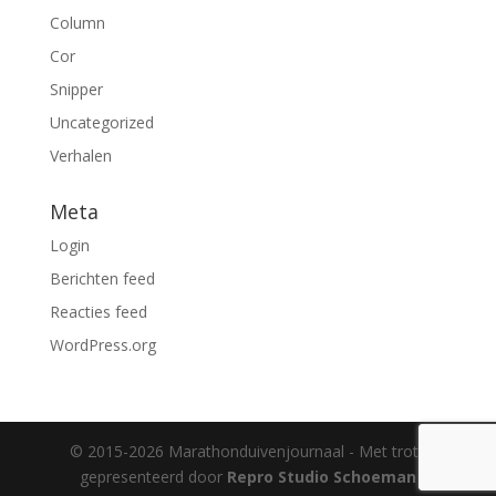
Column
Cor
Snipper
Uncategorized
Verhalen
Meta
Login
Berichten feed
Reacties feed
WordPress.org
© 2015-2026 Marathonduivenjournaal - Met trots
gepresenteerd door
Repro Studio Schoeman