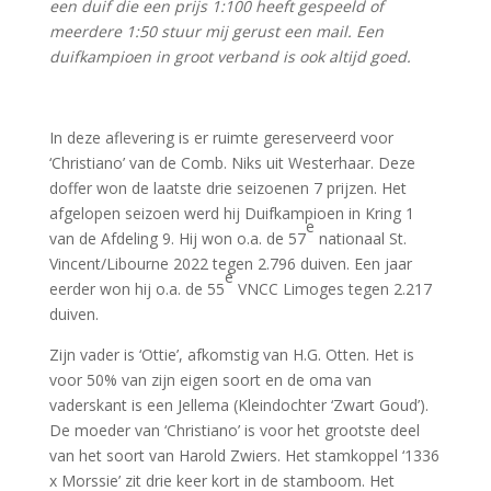
een duif die een prijs 1:100 heeft gespeeld of
meerdere 1:50 stuur mij gerust een mail. Een
duifkampioen in groot verband is ook altijd goed.
In deze aflevering is er ruimte gereserveerd voor
‘Christiano’ van de Comb. Niks uit Westerhaar. Deze
doffer won de laatste drie seizoenen 7 prijzen. Het
afgelopen seizoen werd hij Duifkampioen in Kring 1
e
van de Afdeling 9. Hij won o.a. de 57
nationaal St.
Vincent/Libourne 2022 tegen 2.796 duiven. Een jaar
e
eerder won hij o.a. de 55
VNCC Limoges tegen 2.217
duiven.
Zijn vader is ‘Ottie’, afkomstig van H.G. Otten. Het is
voor 50% van zijn eigen soort en de oma van
vaderskant is een Jellema (Kleindochter ‘Zwart Goud’).
De moeder van ‘Christiano’ is voor het grootste deel
van het soort van Harold Zwiers. Het stamkoppel ‘1336
x Morssie’ zit drie keer kort in de stamboom. Het