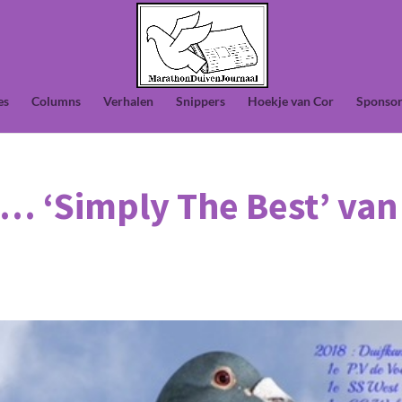
es
Columns
Verhalen
Snippers
Hoekje van Cor
Sponsor
… ‘Simply The Best’ van