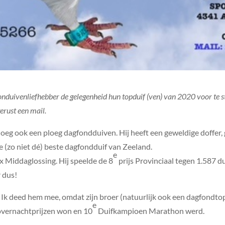
onduivenliefhebber de gelegenheid hun topduif (ven) van 2020 voor te stel
erust een mail.
eg ook een ploeg dagfondduiven. Hij heeft een geweldige doffer, g
 (zo niet dé) beste dagfondduif van Zeeland.
e
x Middaglossing. Hij speelde de 8
prijs Provinciaal tegen 1.587 du
 dus!
en. Ik deed hem mee, omdat zijn broer (natuurlijk ook een dagfondt
e
e overnachtprijzen won en 10
Duifkampioen Marathon werd.